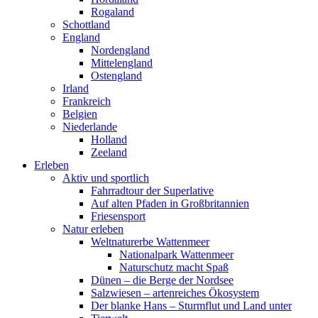
Rogaland
Schottland
England
Nordengland
Mittelengland
Ostengland
Irland
Frankreich
Belgien
Niederlande
Holland
Zeeland
Erleben
Aktiv und sportlich
Fahrradtour der Superlative
Auf alten Pfaden in Großbritannien
Friesensport
Natur erleben
Weltnaturerbe Wattenmeer
Nationalpark Wattenmeer
Naturschutz macht Spaß
Dünen – die Berge der Nordsee
Salzwiesen – artenreiches Ökosystem
Der blanke Hans – Sturmflut und Land unter