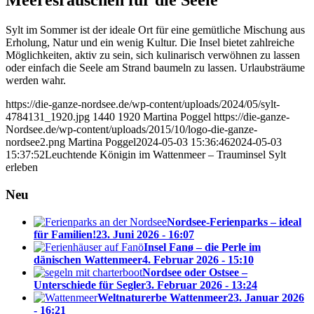
Meeresrauschen für die Seele
Sylt im Sommer ist der ideale Ort für eine gemütliche Mischung aus
Erholung, Natur und ein wenig Kultur. Die Insel bietet zahlreiche
Möglichkeiten, aktiv zu sein, sich kulinarisch verwöhnen zu lassen
oder einfach die Seele am Strand baumeln zu lassen. Urlaubsträume
werden wahr.
https://die-ganze-nordsee.de/wp-content/uploads/2024/05/sylt-
4784131_1920.jpg
1440
1920
Martina Poggel
https://die-ganze-
Nordsee.de/wp-content/uploads/2015/10/logo-die-ganze-
nordsee2.png
Martina Poggel
2024-05-03 15:36:46
2024-05-03
15:37:52
Leuchtende Königin im Wattenmeer – Trauminsel Sylt
erleben
Neu
Nordsee-Ferienparks – ideal
für Familien!
23. Juni 2026 - 16:07
Insel Fanø – die Perle im
dänischen Wattenmeer
4. Februar 2026 - 15:10
Nordsee oder Ostsee –
Unterschiede für Segler
3. Februar 2026 - 13:24
Weltnaturerbe Wattenmeer
23. Januar 2026
- 16:21