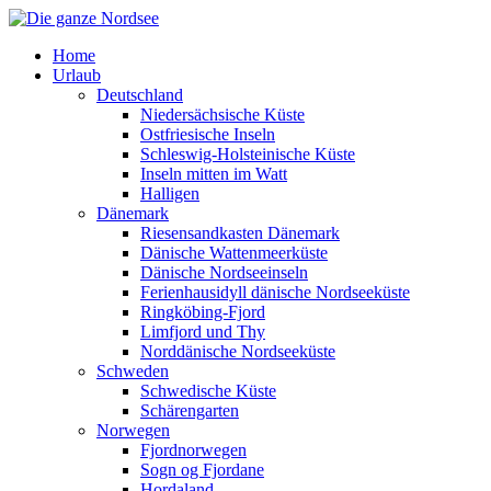
Home
Urlaub
Deutschland
Niedersächsische Küste
Ostfriesische Inseln
Schleswig-Holsteinische Küste
Inseln mitten im Watt
Halligen
Dänemark
Riesensandkasten Dänemark
Dänische Wattenmeerküste
Dänische Nordseeinseln
Ferienhausidyll dänische Nordseeküste
Ringköbing-Fjord
Limfjord und Thy
Norddänische Nordseeküste
Schweden
Schwedische Küste
Schärengarten
Norwegen
Fjordnorwegen
Sogn og Fjordane
Hordaland