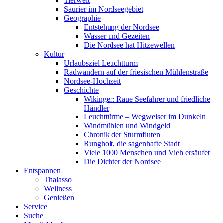
Tierwelt
Saurier im Nordseegebiet
Geographie
Entstehung der Nordsee
Wasser und Gezeiten
Die Nordsee hat Hitzewellen
Kultur
Urlaubsziel Leuchtturm
Radwandern auf der friesischen Mühlenstraße
Nordsee-Hochzeit
Geschichte
Wikinger: Raue Seefahrer und friedliche
Händler
Leuchttürme – Wegweiser im Dunkeln
Windmühlen und Windgeld
Chronik der Sturmfluten
Rungholt, die sagenhafte Stadt
Viele 1000 Menschen und Vieh ersäufet
Die Dichter der Nordsee
Entspannen
Thalasso
Wellness
Genießen
Service
Suche