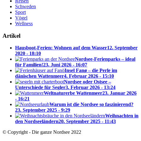
Reisen
Schweden
Sport
Vögel
Wellness
Artikel
Hausboot-Ferien: Wohnen auf dem Wasser
12. September
2020 - 18:10
Nordsee-Ferienparks – ideal
für Familien!
23. Juni 2026 - 16:07
Insel Fanø – die Perle im
dänischen Wattenmeer
4. Februar 2026 - 15:10
Nordsee oder Ostsee –
Unterschiede für Segler
3. Februar 2026 - 13:24
Weltnaturerbe Wattenmeer
23. Januar 2026
- 16:21
Warum ist die Nordsee so faszinierend?
23. September 2025 - 9:29
Weihnachten in
den Nordseeländern
20. September 2025 - 11:43
© Copyright - Die ganze Nordsee 2022