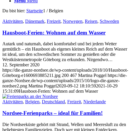
Menü
Menü
Du bist hier:
Startseite
1
/
Belgien
Aktivitäten
,
Dänemark
,
Freizeit
,
Norwegen
,
Reisen
,
Schweden
Hausboot-Ferien: Wohnen auf dem Wasser
Autark und naturnah, dabei komfortabel und bei jedem Wetter
gemütlich – ein Hausboot als eigenes kleines Reich auf dem Wasser
ist ideal, um den schwedischen Sommer zu genießen oder die
Westküstenmetropole Göteborg zu erkunden. Nirgendwo…
12. September 2020
https://die-ganze-nordsee.de/wp-content/uploads/2018/10/Hausboot-
Göteborg-e1600693885211.jpg
200
467
Martina Poggel
https://die-
ganze-Nordsee.de/wp-content/uploads/2015/10/logo-die-ganze-
nordsee2.png
Martina Poggel
2020-09-12 18:10:59
2021-10-29
15:31:09
Hausboot-Ferien: Wohnen auf dem Wasser
Aktivitäten
,
Belgien
,
Deutschland
,
Freizeit
,
Niederlande
Nordsee-Ferienparks – ideal für Familien!
Die Nordseeküste gehört mit Strand, Wellen und Meeresluft zu den
beliebtesten Familienzielen. Doch wer mit kleinen Entdeckern,