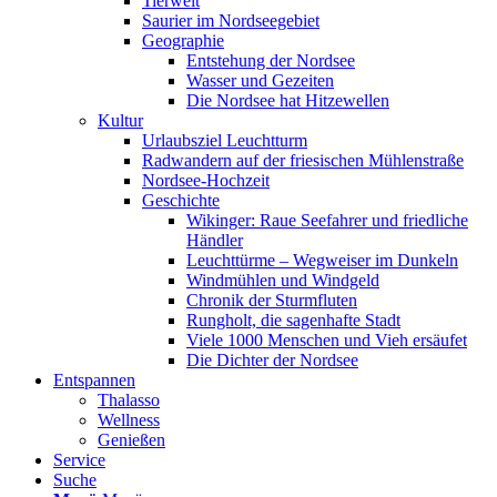
Tierwelt
Saurier im Nordseegebiet
Geographie
Entstehung der Nordsee
Wasser und Gezeiten
Die Nordsee hat Hitzewellen
Kultur
Urlaubsziel Leuchtturm
Radwandern auf der friesischen Mühlenstraße
Nordsee-Hochzeit
Geschichte
Wikinger: Raue Seefahrer und friedliche
Händler
Leuchttürme – Wegweiser im Dunkeln
Windmühlen und Windgeld
Chronik der Sturmfluten
Rungholt, die sagenhafte Stadt
Viele 1000 Menschen und Vieh ersäufet
Die Dichter der Nordsee
Entspannen
Thalasso
Wellness
Genießen
Service
Suche