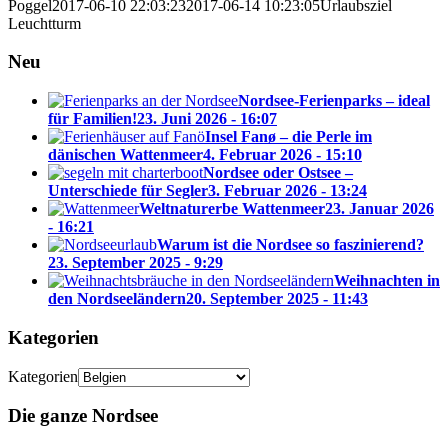
Poggel
2017-06-10 22:03:23
2017-06-14 10:23:05
Urlaubsziel
Leuchtturm
Neu
Nordsee-Ferienparks – ideal
für Familien!
23. Juni 2026 - 16:07
Insel Fanø – die Perle im
dänischen Wattenmeer
4. Februar 2026 - 15:10
Nordsee oder Ostsee –
Unterschiede für Segler
3. Februar 2026 - 13:24
Weltnaturerbe Wattenmeer
23. Januar 2026
- 16:21
Warum ist die Nordsee so faszinierend?
23. September 2025 - 9:29
Weihnachten in
den Nordseeländern
20. September 2025 - 11:43
Kategorien
Kategorien
Die ganze Nordsee