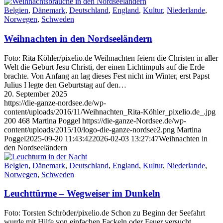
Belgien
,
Dänemark
,
Deutschland
,
England
,
Kultur
,
Niederlande
,
Norwegen
,
Schweden
Weihnachten in den Nordseeländern
Foto: Rita Köhler/pixelio.de Weihnachten feiern die Christen in aller
Welt die Geburt Jesu Christi, der einen Lichtimpuls auf die Erde
brachte. Von Anfang an lag dieses Fest nicht im Winter, erst Papst
Julius I legte den Geburtstag auf den…
20. September 2025
https://die-ganze-nordsee.de/wp-
content/uploads/2016/11/Weihnachten_Rita-Köhler_pixelio.de_.jpg
200
468
Martina Poggel
https://die-ganze-Nordsee.de/wp-
content/uploads/2015/10/logo-die-ganze-nordsee2.png
Martina
Poggel
2025-09-20 11:43:42
2026-02-03 13:27:47
Weihnachten in
den Nordseeländern
Belgien
,
Dänemark
,
Deutschland
,
England
,
Kultur
,
Niederlande
,
Norwegen
,
Schweden
Leuchttürme – Wegweiser im Dunkeln
Foto: Torsten Schröder/pixelio.de Schon zu Beginn der Seefahrt
wurde mit Hilfe von einfachen Fackeln oder Feuer versucht,