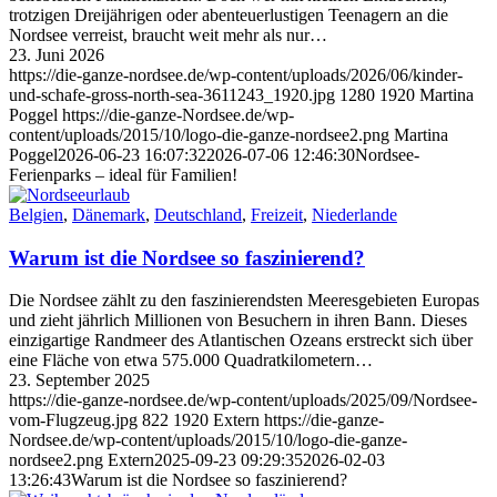
trotzigen Dreijährigen oder abenteuerlustigen Teenagern an die
Nordsee verreist, braucht weit mehr als nur…
23. Juni 2026
https://die-ganze-nordsee.de/wp-content/uploads/2026/06/kinder-
und-schafe-gross-north-sea-3611243_1920.jpg
1280
1920
Martina
Poggel
https://die-ganze-Nordsee.de/wp-
content/uploads/2015/10/logo-die-ganze-nordsee2.png
Martina
Poggel
2026-06-23 16:07:32
2026-07-06 12:46:30
Nordsee-
Ferienparks – ideal für Familien!
Belgien
,
Dänemark
,
Deutschland
,
Freizeit
,
Niederlande
Warum ist die Nordsee so faszinierend?
Die Nordsee zählt zu den faszinierendsten Meeresgebieten Europas
und zieht jährlich Millionen von Besuchern in ihren Bann. Dieses
einzigartige Randmeer des Atlantischen Ozeans erstreckt sich über
eine Fläche von etwa 575.000 Quadratkilometern…
23. September 2025
https://die-ganze-nordsee.de/wp-content/uploads/2025/09/Nordsee-
vom-Flugzeug.jpg
822
1920
Extern
https://die-ganze-
Nordsee.de/wp-content/uploads/2015/10/logo-die-ganze-
nordsee2.png
Extern
2025-09-23 09:29:35
2026-02-03
13:26:43
Warum ist die Nordsee so faszinierend?