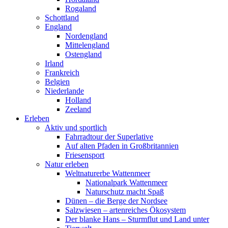
Rogaland
Schottland
England
Nordengland
Mittelengland
Ostengland
Irland
Frankreich
Belgien
Niederlande
Holland
Zeeland
Erleben
Aktiv und sportlich
Fahrradtour der Superlative
Auf alten Pfaden in Großbritannien
Friesensport
Natur erleben
Weltnaturerbe Wattenmeer
Nationalpark Wattenmeer
Naturschutz macht Spaß
Dünen – die Berge der Nordsee
Salzwiesen – artenreiches Ökosystem
Der blanke Hans – Sturmflut und Land unter