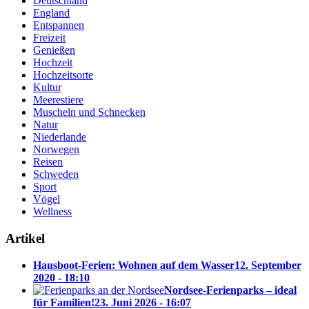
Deutschland
England
Entspannen
Freizeit
Genießen
Hochzeit
Hochzeitsorte
Kultur
Meerestiere
Muscheln und Schnecken
Natur
Niederlande
Norwegen
Reisen
Schweden
Sport
Vögel
Wellness
Artikel
Hausboot-Ferien: Wohnen auf dem Wasser
12. September
2020 - 18:10
Nordsee-Ferienparks – ideal
für Familien!
23. Juni 2026 - 16:07