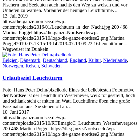
Fischern und Seeleuten auch nachts den Weg zu weisen und vor
Untiefen zu warnen. Vorläufer der heutigen Leuchttürme…
13. Juli 2019
https://die-ganze-nordsee.de/wp-
content/uploads/2016/01/Leuchtturm_in_der_Nacht.jpg
200
468
Martina Poggel
https://die-ganze-Nordsee.de/wp-
content/uploads/2015/10/logo-die-ganze-nordsee2.png
Martina
Poggel
2019-07-13 15:19:14
2019-07-19 09:22:16
Leuchttürme –
Wegweiser im Dunkeln
Belgien
,
Dänemark
,
Deutschland
,
England
,
Kultur
,
Niederlande
,
Norwegen
,
Reisen
,
Schweden
Urlaubsziel Leuchtturm
Foto: Hans Peter Dehn/pixelio.de Eines der beliebtesten Fotomotive
der Nordsee ist der Leuchtturm Westerhever, weiß-rot gestreift, hoch
und schlank steht er mitten im Watt. Leuchttürme üben eine große
Faszination aus. Sie stehen oft an…
10. Juni 2017
https://die-ganze-nordsee.de/wp-
content/uploads/2015/10/RTEmagicC_Leuchtturm_Westerhevergross1
200
468
Martina Poggel
https://die-ganze-Nordsee.de/wp-
content/uploads/2015/10/logo-die-ganze-nordsee2.png
Martina