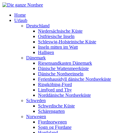
Home
Urlaub
Deutschland
Niedersächsische Küste
Ostfriesische Inseln
Schleswig-Holsteinische Küste
Inseln mitten im Watt
Halligen
Dänemark
Riesensandkasten Dänemark
Dänische Wattenmeerküste
Dänische Nordseeinseln
Ferienhausidyll dänische Nordseeküste
Ringköbing-Fjord
Limfjord und Thy
Norddänische Nordseeküste
Schweden
Schwedische Küste
Schärengarten
Norwegen
Fjordnorwegen
Sogn og Fjordane
Hordaland