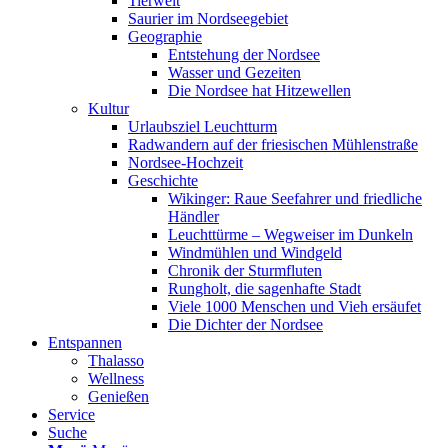
Tierwelt
Saurier im Nordseegebiet
Geographie
Entstehung der Nordsee
Wasser und Gezeiten
Die Nordsee hat Hitzewellen
Kultur
Urlaubsziel Leuchtturm
Radwandern auf der friesischen Mühlenstraße
Nordsee-Hochzeit
Geschichte
Wikinger: Raue Seefahrer und friedliche
Händler
Leuchttürme – Wegweiser im Dunkeln
Windmühlen und Windgeld
Chronik der Sturmfluten
Rungholt, die sagenhafte Stadt
Viele 1000 Menschen und Vieh ersäufet
Die Dichter der Nordsee
Entspannen
Thalasso
Wellness
Genießen
Service
Suche