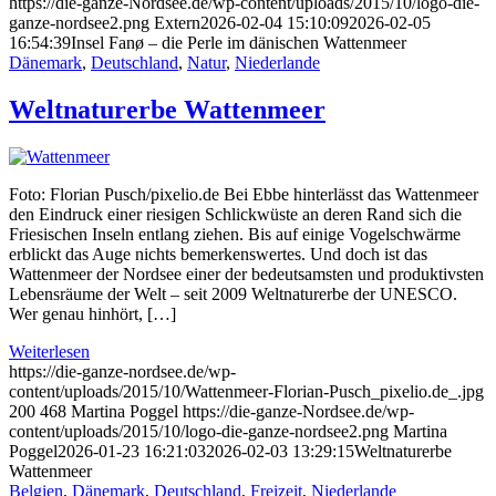
https://die-ganze-Nordsee.de/wp-content/uploads/2015/10/logo-die-
ganze-nordsee2.png
Extern
2026-02-04 15:10:09
2026-02-05
16:54:39
Insel Fanø – die Perle im dänischen Wattenmeer
Dänemark
,
Deutschland
,
Natur
,
Niederlande
Weltnaturerbe Wattenmeer
Foto: Florian Pusch/pixelio.de Bei Ebbe hinterlässt das Wattenmeer
den Eindruck einer riesigen Schlickwüste an deren Rand sich die
Friesischen Inseln entlang ziehen. Bis auf einige Vogelschwärme
erblickt das Auge nichts bemerkenswertes. Und doch ist das
Wattenmeer der Nordsee einer der bedeutsamsten und produktivsten
Lebensräume der Welt – seit 2009 Weltnaturerbe der UNESCO.
Wer genau hinhört, […]
Weiterlesen
https://die-ganze-nordsee.de/wp-
content/uploads/2015/10/Wattenmeer-Florian-Pusch_pixelio.de_.jpg
200
468
Martina Poggel
https://die-ganze-Nordsee.de/wp-
content/uploads/2015/10/logo-die-ganze-nordsee2.png
Martina
Poggel
2026-01-23 16:21:03
2026-02-03 13:29:15
Weltnaturerbe
Wattenmeer
Belgien
,
Dänemark
,
Deutschland
,
Freizeit
,
Niederlande