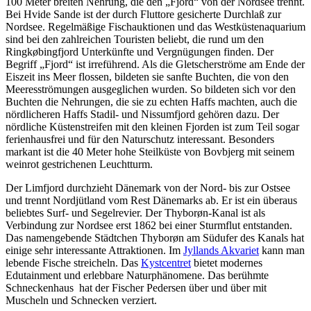
100 Meter breiten Nehrung, die den „Fjord“ von der Nordsee trennt.
Bei Hvide Sande ist der durch Fluttore gesicherte Durchlaß zur
Nordsee. Regelmäßige Fischauktionen und das Westküstenaquarium
sind bei den zahlreichen Touristen beliebt, die rund um den
Ringkøbingfjord Unterkünfte und Vergnügungen finden. Der
Begriff „Fjord“ ist irreführend. Als die Gletscherströme am Ende der
Eiszeit ins Meer flossen, bildeten sie sanfte Buchten, die von den
Meeresströmungen ausgeglichen wurden. So bildeten sich vor den
Buchten die Nehrungen, die sie zu echten Haffs machten, auch die
nördlicheren Haffs Stadil- und Nissumfjord gehören dazu. Der
nördliche Küstenstreifen mit den kleinen Fjorden ist zum Teil sogar
ferienhausfrei und für den Naturschutz interessant. Besonders
markant ist die 40 Meter hohe Steilküste von Bovbjerg mit seinem
weinrot gestrichenen Leuchtturm.
Der Limfjord durchzieht Dänemark von der Nord- bis zur Ostsee
und trennt Nordjütland vom Rest Dänemarks ab. Er ist ein überaus
beliebtes Surf- und Segelrevier. Der Thyborøn-Kanal ist als
Verbindung zur Nordsee erst 1862 bei einer Sturmflut entstanden.
Das namengebende Städtchen Thyborøn am Südufer des Kanals hat
einige sehr interessante Attraktionen. Im
Jyllands Akvariet
kann man
lebende Fische streicheln. Das
Kystcentret
bietet modernes
Edutainment und erlebbare Naturphänomene. Das berühmte
Schneckenhaus hat der Fischer Pedersen über und über mit
Muscheln und Schnecken verziert.