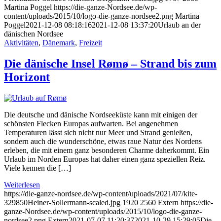
Martina Poggel
https://die-ganze-Nordsee.de/wp-
content/uploads/2015/10/logo-die-ganze-nordsee2.png
Martina
Poggel
2021-12-08 08:18:16
2021-12-08 13:37:20
Urlaub an der
dänischen Nordsee
Aktivitäten
,
Dänemark
,
Freizeit
Die dänische Insel Rømø – Strand bis zum
Horizont
Die deutsche und dänische Nordseeküste kann mit einigen der
schönsten Flecken Europas aufwarten. Bei angenehmen
Temperaturen lässt sich nicht nur Meer und Strand genießen,
sondern auch die wunderschöne, etwas raue Natur des Nordens
erleben, die mit einem ganz besonderen Charme daherkommt. Ein
Urlaub im Norden Europas hat daher einen ganz speziellen Reiz.
Viele kennen die […]
Weiterlesen
https://die-ganze-nordsee.de/wp-content/uploads/2021/07/kite-
329850Heiner-Sollermann-scaled.jpg
1920
2560
Extern
https://die-
ganze-Nordsee.de/wp-content/uploads/2015/10/logo-die-ganze-
nordsee2.png
Extern
2021-07-07 11:20:37
2021-10-29 15:29:05
Die