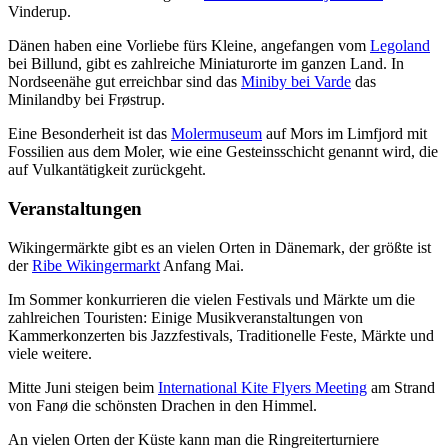
Vinderup.
Dänen haben eine Vorliebe fürs Kleine, angefangen vom
Legoland
bei Billund, gibt es zahlreiche Miniaturorte im ganzen Land. In
Nordseenähe gut erreichbar sind das
Miniby bei Varde
das
Minilandby bei Frøstrup.
Eine Besonderheit ist das
Molermuseum
auf Mors im Limfjord mit
Fossilien aus dem Moler, wie eine Gesteinsschicht genannt wird, die
auf Vulkantätigkeit zurückgeht.
Veranstaltungen
Wikingermärkte gibt es an vielen Orten in Dänemark, der größte ist
der
Ribe Wikingermarkt
Anfang Mai.
Im Sommer konkurrieren die vielen Festivals und Märkte um die
zahlreichen Touristen: Einige Musikveranstaltungen von
Kammerkonzerten bis Jazzfestivals, Traditionelle Feste, Märkte und
viele weitere.
Mitte Juni steigen beim
International Kite Flyers Meeting
am Strand
von Fanø die schönsten Drachen in den Himmel.
An vielen Orten der Küste kann man die Ringreiterturniere