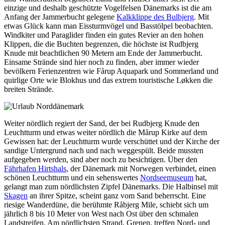
einzige und deshalb geschützte Vogelfelsen Dänemarks ist die am
Anfang der Jammerbucht gelegene
Kalkklippe des Bulbjerg
. Mit
etwas Glück kann man Eissturmvögel und Basstölpel beobachten.
Windkiter und Paraglider finden ein gutes Revier an den hohen
Klippen, die die Buchten begrenzen, die höchste ist Rudbjerg
Knude mit beachtlichen 90 Metern am Ende der Jammerbucht.
Einsame Strände sind hier noch zu finden, aber immer wieder
bevölkern Ferienzentren wie Fårup Aquapark und Sommerland und
quirlige Orte wie Blokhus und das extrem touristische Løkken die
breiten Strände.
Weiter nördlich regiert der Sand, der bei Rudbjerg Knude den
Leuchtturm und etwas weiter nördlich die Mårup Kirke auf dem
Gewissen hat: der Leuchtturm wurde verschüttet und der Kirche der
sandige Untergrund nach und nach weggespült. Beide mussten
aufgegeben werden, sind aber noch zu besichtigen. Über den
Fährhafen Hirtshals
, der Dänemark mit Norwegen verbindet, einen
schönen Leuchtturm und ein sehenswertes
Nordseemuseum
hat,
gelangt man zum nördlichsten Zipfel Dänemarks. Die Halbinsel mit
Skagen
an ihrer Spitze, scheint ganz vom Sand beherrscht. Eine
riesige Wanderdüne, die berühmte Råbjerg Mile, schiebt sich um
jährlich 8 bis 10 Meter von West nach Ost über den schmalen
Landstreifen. Am nördlichsten Strand, Grenen, treffen Nord- und