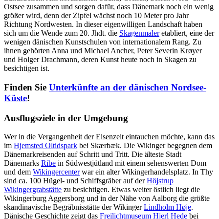
Ostsee zusammen und sorgen dafür, dass Dänemark noch ein wenig
größer wird, denn der Zipfel wächst noch 10 Meter pro Jahr
Richtung Nordwesten. In dieser eigenwilligen Landschaft haben
sich um die Wende zum 20. Jhdt. die
Skagenmaler
etabliert, eine der
wenigen dänischen Kunstschulen von internationalem Rang. Zu
ihnen gehörten Anna und Michael Ancher, Peter Severin Krøyer
und Holger Drachmann, deren Kunst heute noch in Skagen zu
besichtigen ist.
Finden Sie
Unterkünfte an der dänischen Nordsee-
Küste
!
Ausflugsziele in der Umgebung
Wer in die Vergangenheit der Eisenzeit eintauchen möchte, kann das
im
Hjemsted Oltidspark
bei Skærbæk. Die Wikinger begegnen dem
Dänemarkreisenden auf Schritt und Tritt. Die älteste Stadt
Dänemarks
Ribe
in Südwestjütland mit einem sehenswerten Dom
und dem
Wikingercenter
war ein alter Wikingerhandelsplatz. In Thy
sind ca. 100 Hügel- und Schiffsgräber auf der
Höjstrup
Wikingergrabstätte
zu besichtigen. Etwas weiter östlich liegt die
Wikingerburg Aggersborg und in der Nähe von Aalborg die größte
skandinavische Begräbnisstätte der Wikinger
Lindholm Høje
.
Dänische Geschichte zeigt das
Freilichtmuseum Hjerl Hede
bei