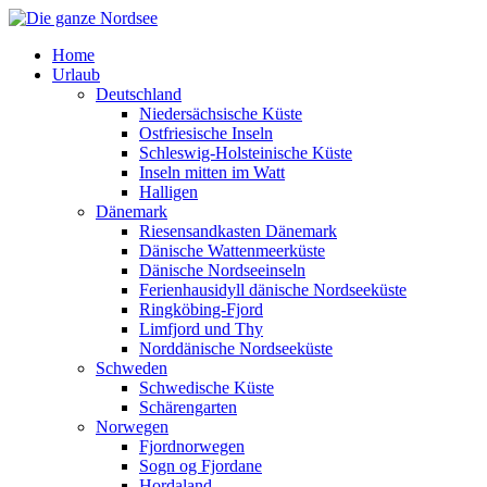
Home
Urlaub
Deutschland
Niedersächsische Küste
Ostfriesische Inseln
Schleswig-Holsteinische Küste
Inseln mitten im Watt
Halligen
Dänemark
Riesensandkasten Dänemark
Dänische Wattenmeerküste
Dänische Nordseeinseln
Ferienhausidyll dänische Nordseeküste
Ringköbing-Fjord
Limfjord und Thy
Norddänische Nordseeküste
Schweden
Schwedische Küste
Schärengarten
Norwegen
Fjordnorwegen
Sogn og Fjordane
Hordaland