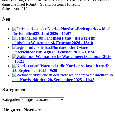
dänische Insel Rømø – Strand bis zum Horizont
Seite 1 von 2
1
2
Neu
Nordsee-Ferienparks – ideal
für Familien!
23. Juni 2026 - 16:07
Insel Fanø – die Perle im
dänischen Wattenmeer
4. Februar 2026 - 15:10
Nordsee oder Ostsee –
Unterschiede für Segler
3. Februar 2026 - 13:24
Weltnaturerbe Wattenmeer
23. Januar 2026
- 16:21
Warum ist die Nordsee so faszinierend?
23. September 2025 - 9:29
Weihnachten in
den Nordseeländern
20. September 2025 - 11:43
Kategorien
Kategorien
Die ganze Nordsee