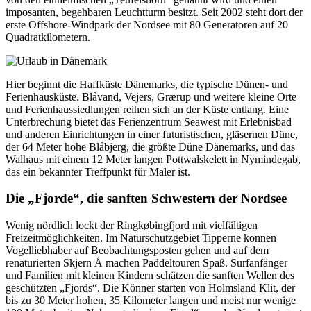
imposanten, begehbaren Leuchtturm besitzt. Seit 2002 steht dort der
erste Offshore-Windpark der Nordsee mit 80 Generatoren auf 20
Quadratkilometern.
Hier beginnt die Haffküste Dänemarks, die typische Dünen- und
Ferienhausküste. Blåvand, Vejers, Grærup und weitere kleine Orte
und Ferienhaussiedlungen reihen sich an der Küste entlang. Eine
Unterbrechung bietet das Ferienzentrum Seawest mit Erlebnisbad
und anderen Einrichtungen in einer futuristischen, gläsernen Düne,
der 64 Meter hohe Blåbjerg, die größte Düne Dänemarks, und das
Walhaus mit einem 12 Meter langen Pottwalskelett in Nymindegab,
das ein bekannter Treffpunkt für Maler ist.
Die „Fjorde“, die sanften Schwestern der Nordsee
Wenig nördlich lockt der Ringkøbingfjord mit vielfältigen
Freizeitmöglichkeiten. Im Naturschutzgebiet Tipperne können
Vogelliebhaber auf Beobachtungsposten gehen und auf dem
renaturierten Skjern Å machen Paddeltouren Spaß. Surfanfänger
und Familien mit kleinen Kindern schätzen die sanften Wellen des
geschützten „Fjords“. Die Könner starten von Holmsland Klit, der
bis zu 30 Meter hohen, 35 Kilometer langen und meist nur wenige