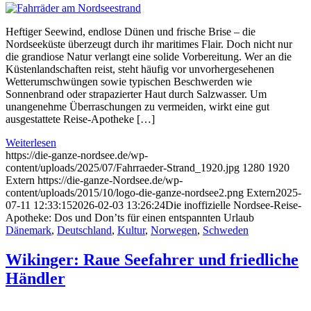
Heftiger Seewind, endlose Dünen und frische Brise – die
Nordseeküste überzeugt durch ihr maritimes Flair. Doch nicht nur
die grandiose Natur verlangt eine solide Vorbereitung. Wer an die
Küstenlandschaften reist, steht häufig vor unvorhergesehenen
Wetterumschwüngen sowie typischen Beschwerden wie
Sonnenbrand oder strapazierter Haut durch Salzwasser. Um
unangenehme Überraschungen zu vermeiden, wirkt eine gut
ausgestattete Reise-Apotheke […]
Weiterlesen
https://die-ganze-nordsee.de/wp-
content/uploads/2025/07/Fahrraeder-Strand_1920.jpg
1280
1920
Extern
https://die-ganze-Nordsee.de/wp-
content/uploads/2015/10/logo-die-ganze-nordsee2.png
Extern
2025-
07-11 12:33:15
2026-02-03 13:26:24
Die inoffizielle Nordsee-Reise-
Apotheke: Dos und Don’ts für einen entspannten Urlaub
Dänemark
,
Deutschland
,
Kultur
,
Norwegen
,
Schweden
Wikinger: Raue Seefahrer und friedliche
Händler