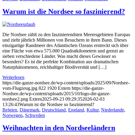
Warum ist die Nordsee so faszinierend?
Die Nordsee zählt zu den faszinierendsten Meeresgebieten Europas
und zieht jährlich Millionen von Besuchern in ihren Bann. Dieses
einzigartige Randmeer des Atlantischen Ozeans erstreckt sich über
eine Fläche von etwa 575.000 Quadratkilometern und grenzt an
sieben verschiedene Länder. Was macht dieses Gewässer so
besonders? Es ist die perfekte Kombination aus dramatischen
Naturphänomenen, reichhaltiger Biodiversität und […]
Weiterlesen
https://die-ganze-nordsee.de/wp-content/uploads/2025/09/Nordsee-
vom-Flugzeug.jpg
822
1920
Extern
https://die-ganze-
Nordsee.de/wp-content/uploads/2015/10/logo-die-ganze-
nordsee2.png
Extern
2025-09-23 09:29:35
2026-02-03
13:26:43
Warum ist die Nordsee so faszinierend?
Belgien
,
Dänemark
,
Deutschland
,
England
,
Kultur
,
Niederlande
,
Norwegen
,
Schweden
Weihnachten in den Nordseeländern