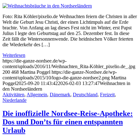
Foto: Rita Köhler/pixelio.de Weihnachten feiern die Christen in aller
Welt die Geburt Jesu Christi, der einen Lichtimpuls auf die Erde
brachte. Von Anfang an lag dieses Fest nicht im Winter, erst Papst
Julius I legte den Geburtstag auf den 25. Dezember fest. In diese
Zeit fällt die Wintersonnenwende. Die heidnischen Völker feierten
die Wiederkehr des […]
Weiterlesen
https://die-ganze-nordsee.de/wp-
content/uploads/2016/11/Weihnachten_Rita-Köhler_pixelio.de_.jpg
200
468
Martina Poggel
https://die-ganze-Nordsee.de/wp-
content/uploads/2015/10/logo-die-ganze-nordsee2.png
Martina
Poggel
2025-09-20 11:43:42
2026-02-03 13:27:47
Weihnachten in
den Nordseeländern
Aktivitäten
,
Allgemein
,
Dänemark
,
Deutschland
,
Freizeit
,
Niederlande
Die inoffizielle Nordsee-Reise-Apotheke:
Dos und Don’ts für einen entspannten
Urlaub