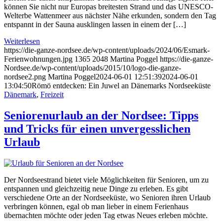
können Sie nicht nur Europas breitesten Strand und das UNESCO-
Welterbe Wattenmeer aus nächster Nähe erkunden, sondern den Tag
entspannt in der Sauna ausklingen lassen in einem der […]
Weiterlesen
https://die-ganze-nordsee.de/wp-content/uploads/2024/06/Esmark-
Ferienwohnungen.jpg
1365
2048
Martina Poggel
https://die-ganze-
Nordsee.de/wp-content/uploads/2015/10/logo-die-ganze-
nordsee2.png
Martina Poggel
2024-06-01 12:51:39
2024-06-01
13:04:50
Römö entdecken: Ein Juwel an Dänemarks Nordseeküste
Dänemark
,
Freizeit
Seniorenurlaub an der Nordsee: Tipps
und Tricks für einen unvergesslichen
Urlaub
Der Nordseestrand bietet viele Möglichkeiten für Senioren, um zu
entspannen und gleichzeitig neue Dinge zu erleben. Es gibt
verschiedene Orte an der Nordseeküste, wo Senioren ihren Urlaub
verbringen können, egal ob man lieber in einem Ferienhaus
übernachten möchte oder jeden Tag etwas Neues erleben möchte.