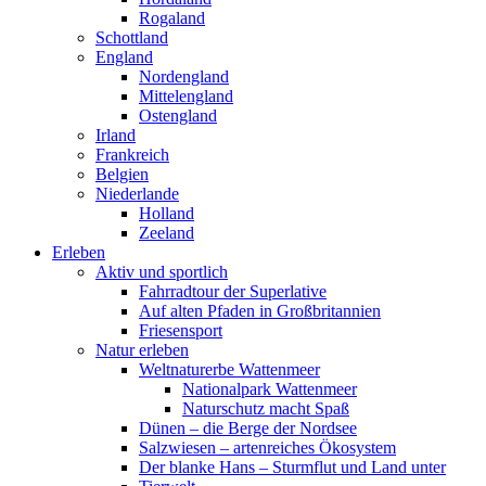
Rogaland
Schottland
England
Nordengland
Mittelengland
Ostengland
Irland
Frankreich
Belgien
Niederlande
Holland
Zeeland
Erleben
Aktiv und sportlich
Fahrradtour der Superlative
Auf alten Pfaden in Großbritannien
Friesensport
Natur erleben
Weltnaturerbe Wattenmeer
Nationalpark Wattenmeer
Naturschutz macht Spaß
Dünen – die Berge der Nordsee
Salzwiesen – artenreiches Ökosystem
Der blanke Hans – Sturmflut und Land unter