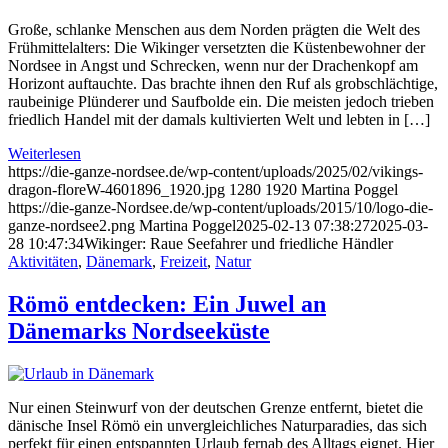
Große, schlanke Menschen aus dem Norden prägten die Welt des
Frühmittelalters: Die Wikinger versetzten die Küstenbewohner der
Nordsee in Angst und Schrecken, wenn nur der Drachenkopf am
Horizont auftauchte. Das brachte ihnen den Ruf als grobschlächtige,
raubeinige Plünderer und Saufbolde ein. Die meisten jedoch trieben
friedlich Handel mit der damals kultivierten Welt und lebten in […]
Weiterlesen
https://die-ganze-nordsee.de/wp-content/uploads/2025/02/vikings-
dragon-floreW-4601896_1920.jpg
1280
1920
Martina Poggel
https://die-ganze-Nordsee.de/wp-content/uploads/2015/10/logo-die-
ganze-nordsee2.png
Martina Poggel
2025-02-13 07:38:27
2025-03-
28 10:47:34
Wikinger: Raue Seefahrer und friedliche Händler
Aktivitäten
,
Dänemark
,
Freizeit
,
Natur
Römö entdecken: Ein Juwel an
Dänemarks Nordseeküste
Nur einen Steinwurf von der deutschen Grenze entfernt, bietet die
dänische Insel Römö ein unvergleichliches Naturparadies, das sich
perfekt für einen entspannten Urlaub fernab des Alltags eignet. Hier