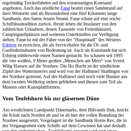
regelmäßig Treckerfahrten auf den wüstenartigen Koresand
angeboten. Auch das nördliche
Fanø
besitzt einen Sandstrand auf
ihrer Westseite und als Besonderheit eine fünf Kilometer lange
Sandbank, den Søren Jessen Strand. Fanø schaut auf eine reiche
Schiffsbautradition zurück. Heute leben die Insulaner von den
zahlreichen Urlaubern, denen Tausende von Ferienhäusern,
Campingstellplätzen und weiteren Unterkünften zur Verfügung
stehen. Fanø ist mit der Fähre von der ”Hauptstadt” des Westens
Esbjerg
zu erreichen, die als Servicehafen für die Öl- und
Gasförderindustrie von Bedeutung ist. Auch als Kunststadt hat sich
Esbjerg mittlerweile einen Namen gemacht. So schauen seit 1995
die vier weißen, 9 Meter großen „Menschen am Meer“ von Svend
Wilig Hansen auf die Nordsee. Die Ho Bucht ist der nördlichste
Zipfel des Wattenmeeres und wird von der Halbinsel Skallingen von
der Nordsee getrennt. Auf der Halbinsel sind noch viele Bunker aus
dem zweiten Weltkrieg stehen geblieben und dienen zum Teil als
Museen oder Kunstplattformen.
Vom Teufelshorn bis zur gläsernen Düne
Am westlichsten Landpunkt Dänemarks, dem Blåvands Huk, knickt
die Küste nach Norden ab und ist ab hier der vollen Brandung der
Nordsee ausgesetzt. Vorgelagert ist die Sandbank Horns Rev, die in
der Vergangenheit viele Schiffe auf dem Gewissen hat und deshalb
von den einheimischen „Teufelshorn“ genannt wird und einen