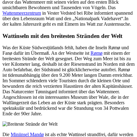
davor das Wattenmeer mit seinen vielen auf den ersten Blick
unsichtbaren Bewohnern und Tausenden von Vögeln. Das
Wattenmeerzentrum
in Vester Vedsted bei Ribe informiert spannend
über den Lebensraum Watt und den „Nationalpark Vadehavet“.In
der kalten Jahreszeit geht es mit Eimern ins Watt zur Austernsuche.
Wattinseln mit den breitesten Stränden der Welt
Was der Küste Südwestjütlands fehlt, haben die Inseln Rømø und
Fanø dafür im Übermaß. An der Westseite ist
Rømø
mit einem der
breitesten Strände der Welt gesegnet. Der Weg zum Meer ist bis zu
vier Kilometer lang, deshalb ist der Riesenstrand im Norden mit dem
Auto befahrbar, der Südstrand ist glücklicherweise autofrei. Rømø
ist tidenunabhängig über den 9.200 Meter langen Damm erreichbar.
Im Sommer schlendern viele Touristen durch die kleinen Orte und
bewundern die reich verzierten Haustüren der alten Kapitänshäuser.
Das Naturcenter Tønnisgard informiert über das Wattenmeer.
Angeschlossen ist ein interessantes Museum über Wale, die in der
Walfängerzeit das Leben an der Küste stark prägten. Besonders
spektakulär und bedrückend war die Strandung von 34 Pottwalen
Ende der 90er Jahre.
Die
Miniinsel Mandø
ist als echte Wattinsel strandfrei, dafür werden