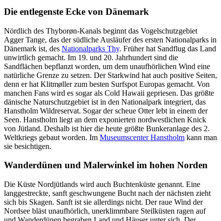
Die entlegenste Ecke von Dänemark
Nördlich des Thyborøn-Kanals beginnt das Vogelschutzgebiet
Agger Tange, das der südliche Ausläufer des ersten Nationalparks in
Dänemark ist, des
Nationalparks Thy
. Früher hat Sandflug das Land
unwirtlich gemacht. Im 19. und 20. Jahrhundert sind die
Sandflächen bepflanzt worden, um dem unaufhörlichen Wind eine
natürliche Grenze zu setzen. Der Starkwind hat auch positive Seiten,
denn er hat Klitmøller zum besten Surfspot Europas gemacht. Von
manchen Fans wird es sogar als Cold Hawaii gepriesen. Das größte
dänische Naturschutzgebiet ist in den Nationalpark integriert, das
Hanstholm Wildreservat. Sogar der scheue Otter lebt in einem der
Seen. Hanstholm liegt an dem exponierten nordwestlichen Knick
von Jütland. Deshalb ist hier die heute größte Bunkeranlage des 2.
Weltkriegs gebaut worden. Im
Museumscenter Hanstholm
kann man
sie besichtigen.
Wanderdünen und Malerwinkel im hohen Norden
Die Küste Nordjütlands wird auch Buchtenküste genannt. Eine
langgestreckte, sanft geschwungene Bucht nach der nächsten zieht
sich bis Skagen. Sanft ist sie allerdings nicht. Der raue Wind der
Nordsee bläst unaufhörlich, unerklimmbare Steilküsten ragen auf
und Wanderdünen begraben Land und Häuser unter sich. Der