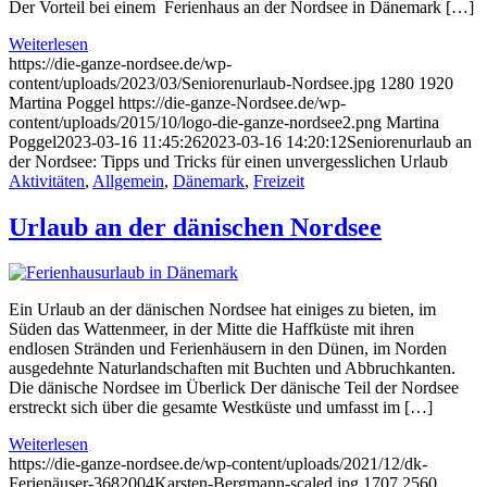
Der Vorteil bei einem Ferienhaus an der Nordsee in Dänemark […]
Weiterlesen
https://die-ganze-nordsee.de/wp-
content/uploads/2023/03/Seniorenurlaub-Nordsee.jpg
1280
1920
Martina Poggel
https://die-ganze-Nordsee.de/wp-
content/uploads/2015/10/logo-die-ganze-nordsee2.png
Martina
Poggel
2023-03-16 11:45:26
2023-03-16 14:20:12
Seniorenurlaub an
der Nordsee: Tipps und Tricks für einen unvergesslichen Urlaub
Aktivitäten
,
Allgemein
,
Dänemark
,
Freizeit
Urlaub an der dänischen Nordsee
Ein Urlaub an der dänischen Nordsee hat einiges zu bieten, im
Süden das Wattenmeer, in der Mitte die Haffküste mit ihren
endlosen Stränden und Ferienhäusern in den Dünen, im Norden
ausgedehnte Naturlandschaften mit Buchten und Abbruchkanten.
Die dänische Nordsee im Überlick Der dänische Teil der Nordsee
erstreckt sich über die gesamte Westküste und umfasst im […]
Weiterlesen
https://die-ganze-nordsee.de/wp-content/uploads/2021/12/dk-
Ferienäuser-3682004Karsten-Bergmann-scaled.jpg
1707
2560