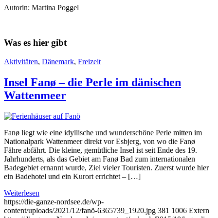
Autorin: Martina Poggel
Was es hier gibt
Aktivitäten
,
Dänemark
,
Freizeit
Insel Fanø – die Perle im dänischen
Wattenmeer
Fanø liegt wie eine idyllische und wunderschöne Perle mitten im
Nationalpark Wattenmeer direkt vor Esbjerg, von wo die Fanø
Fähre abfährt. Die kleine, gemütliche Insel ist seit Ende des 19.
Jahrhunderts, als das Gebiet am Fanø Bad zum internationalen
Badegebiet ernannt wurde, Ziel vieler Touristen. Zuerst wurde hier
ein Badehotel und ein Kurort errichtet – […]
Weiterlesen
https://die-ganze-nordsee.de/wp-
content/uploads/2021/12/fanö-6365739_1920.jpg
381
1006
Extern