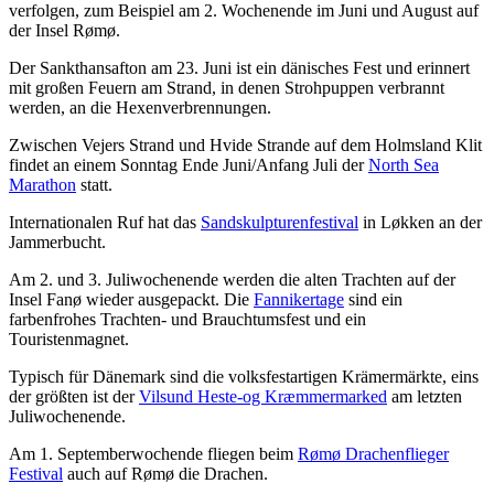
verfolgen, zum Beispiel am 2. Wochenende im Juni und August auf
der Insel Rømø.
Der Sankthansafton am 23. Juni ist ein dänisches Fest und erinnert
mit großen Feuern am Strand, in denen Strohpuppen verbrannt
werden, an die Hexenverbrennungen.
Zwischen Vejers Strand und Hvide Strande auf dem Holmsland Klit
findet an einem Sonntag Ende Juni/Anfang Juli der
North Sea
Marathon
statt.
Internationalen Ruf hat das
Sandskulpturenfestival
in Løkken an der
Jammerbucht.
Am 2. und 3. Juliwochenende werden die alten Trachten auf der
Insel Fanø wieder ausgepackt. Die
Fannikertage
sind ein
farbenfrohes Trachten- und Brauchtumsfest und ein
Touristenmagnet.
Typisch für Dänemark sind die volksfestartigen Krämermärkte, eins
der größten ist der
Vilsund Heste-og Kræmmermarked
am letzten
Juliwochenende.
Am 1. Septemberwochende fliegen beim
Rømø Drachenflieger
Festival
auch auf Rømø die Drachen.