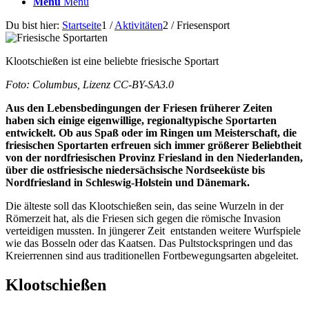
Menü
Menü
Du bist hier:
Startseite
1
/
Aktivitäten
2
/
Friesensport
Klootschießen ist eine beliebte friesische Sportart
Foto: Columbus, Lizenz CC-BY-SA3.0
Aus den Lebensbedingungen der Friesen früherer Zeiten
haben sich einige eigenwillige, regionaltypische Sportarten
entwickelt. Ob aus Spaß oder im Ringen um Meisterschaft, die
friesischen Sportarten erfreuen sich immer größerer Beliebtheit
von der nordfriesischen Provinz Friesland in den Niederlanden,
über die ostfriesische niedersächsische Nordseeküste bis
Nordfriesland in Schleswig-Holstein und Dänemark.
Die älteste soll das Klootschießen sein, das seine Wurzeln in der
Römerzeit hat, als die Friesen sich gegen die römische Invasion
verteidigen mussten. In jüngerer Zeit entstanden weitere Wurfspiele
wie das Bosseln oder das Kaatsen. Das Pultstockspringen und das
Kreierrennen sind aus traditionellen Fortbewegungsarten abgeleitet.
Klootschießen