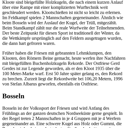
Kloote sind bleigefüllte Holzkugeln, die nach einem kurzen Anlauf
über eine Rampe mit einer komplizierten Wurftechnik weit
geschleudert werden. Klootschießen ist nicht so leicht zu erlernen.
Im Feldkampf spielen 2 Mannschaften gegeneinander. Ähnlich wie
beim Bosseln wird der Auslauf der Kugel, der Trüll, mitgezählt.
Beim Standkampf zählt nur die reale Wurfweite der Teilnehmenden.
Der beste Zeitpunkt für diesen Sport ist traditionell der Winter, da
die Wettkämpfe ursprünglich auf den Feldern ausgetragen wurden,
die dann hart gefroren waren.
Früher haben die Friesen mit gebrannten Lehmklumpen, den
Klooten, den Römern Beine gemacht, heute werfen ihre Nachfahren
mit bleigefüllten Buchenholzkugeln Rekorde. Der Ostfriese Gerd
Gerdes ist zur Legende geworden, als er den Kloot 1935 über die
100 Meter-Marke warf. Erst 50 Jahre später gelang es, den Rekord
zu brechen. Zurzeit liegt die Rekordweite bei 106,20 Metern, 1996
von Stefan Albarus geworfen, ebenfalls ein Ostfriese.
Bosseln
Bosseln ist der Volkssport der Friesen und wird Anfang des
Frühlings an der ganzen deutschen Nordseeküste gerne gespielt. In
der Regel treten 2 Mannschaften in je 4 Gruppen mit je 4 Werfern
gegeneinander an. Eine schwere Kugel aus Holz oder Gummi, die