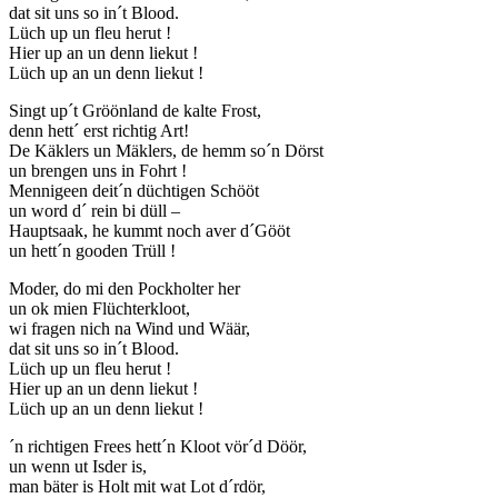
dat sit uns so in´t Blood.
Lüch up un fleu herut !
Hier up an un denn liekut !
Lüch up an un denn liekut !
Singt up´t Gröönland de kalte Frost,
denn hett´ erst richtig Art!
De Käklers un Mäklers, de hemm so´n Dörst
un brengen uns in Fohrt !
Mennigeen deit´n düchtigen Schööt
un word d´ rein bi düll –
Hauptsaak, he kummt noch aver d´Gööt
un hett´n gooden Trüll !
Moder, do mi den Pockholter her
un ok mien Flüchterkloot,
wi fragen nich na Wind und Wäär,
dat sit uns so in´t Blood.
Lüch up un fleu herut !
Hier up an un denn liekut !
Lüch up an un denn liekut !
´n richtigen Frees hett´n Kloot vör´d Döör,
un wenn ut Isder is,
man bäter is Holt mit wat Lot d´rdör,