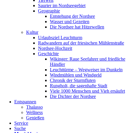
Tierwelt
Saurier im Nordseegebiet
Geographie
Entstehung der Nordsee
Wasser und Gezeiten
Die Nordsee hat Hitzewellen
Kultur
Urlaubsziel Leuchtturm
Radwandern auf der friesischen Mühlenstraße
Nordsee-Hochzeit
Geschichte
Wikinger: Raue Seefahrer und friedliche
Händler
Leuchttürme – Wegweiser im Dunkeln
Windmühlen und Windgeld
Chronik der Sturmfluten
Rungholt, die sagenhafte Stadt
Viele 1000 Menschen und Vieh ersäufet
Die Dichter der Nordsee
Entspannen
Thalasso
Wellness
Genießen
Service
Suche