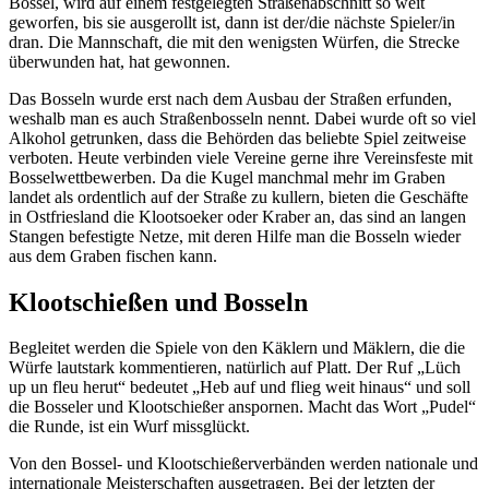
Bossel, wird auf einem festgelegten Straßenabschnitt so weit
geworfen, bis sie ausgerollt ist, dann ist der/die nächste Spieler/in
dran. Die Mannschaft, die mit den wenigsten Würfen, die Strecke
überwunden hat, hat gewonnen.
Das Bosseln wurde erst nach dem Ausbau der Straßen erfunden,
weshalb man es auch Straßenbosseln nennt. Dabei wurde oft so viel
Alkohol getrunken, dass die Behörden das beliebte Spiel zeitweise
verboten. Heute verbinden viele Vereine gerne ihre Vereinsfeste mit
Bosselwettbewerben. Da die Kugel manchmal mehr im Graben
landet als ordentlich auf der Straße zu kullern, bieten die Geschäfte
in Ostfriesland die Klootsoeker oder Kraber an, das sind an langen
Stangen befestigte Netze, mit deren Hilfe man die Bosseln wieder
aus dem Graben fischen kann.
Klootschießen und Bosseln
Begleitet werden die Spiele von den Käklern und Mäklern, die die
Würfe lautstark kommentieren, natürlich auf Platt. Der Ruf „Lüch
up un fleu herut“ bedeutet „Heb auf und flieg weit hinaus“ und soll
die Bosseler und Klootschießer anspornen. Macht das Wort „Pudel“
die Runde, ist ein Wurf missglückt.
Von den Bossel- und Klootschießerverbänden werden nationale und
internationale Meisterschaften ausgetragen. Bei der letzten der