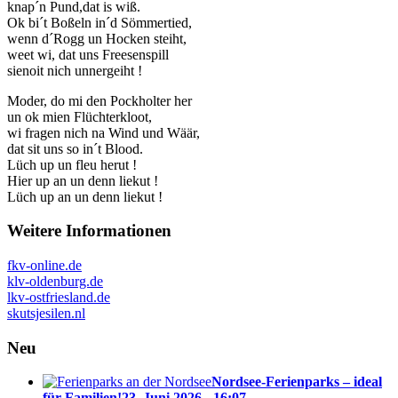
knap´n Pund,dat is wiß.
Ok bi´t Boßeln in´d Sömmertied,
wenn d´Rogg un Hocken steiht,
weet wi, dat uns Freesenspill
sienoit nich unnergeiht !
Moder, do mi den Pockholter her
un ok mien Flüchterkloot,
wi fragen nich na Wind und Wäär,
dat sit uns so in´t Blood.
Lüch up un fleu herut !
Hier up an un denn liekut !
Lüch up an un denn liekut !
Weitere Informationen
fkv-online.de
klv-oldenburg.de
lkv-ostfriesland.de
skutsjesilen.nl
Neu
Nordsee-Ferienparks – ideal
für Familien!
23. Juni 2026 - 16:07