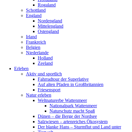
Rogaland
Schottland
England
Nordengland
Mittelengland
Ostengland
Irland
Frankreich
Belgien
Niederlande
Holland
Zeeland
Erleben
Aktiv und sportlich
Fahrradtour der Superlative
Auf alten Pfaden in Großbritannien
Friesensport
Natur erleben
Weltnaturerbe Wattenmeer
Nationalpark Wattenmeer
Naturschutz macht Spaß
Dünen – die Berge der Nordsee
Salzwiesen – artenreiches Ökosystem
Der blanke Hans – Sturmflut und Land unter