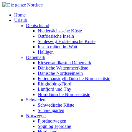
Home
Urlaub
Deutschland
Niedersächsische Küste
Ostfriesische Inseln
Schleswig-Holsteinische Küste
Inseln mitten im Watt
Halligen
Dänemark
Riesensandkasten Dänemark
Dänische Wattenmeerküste
Dänische Nordseeinseln
Ferienhausidyll dänische Nordseeküste
Ringköbing-Fjord
Limfjord und Thy
Norddänische Nordseeküste
Schweden
Schwedische Küste
Schärengarten
Norwegen
Fjordnorwegen
Sogn og Fjordane
Hordaland