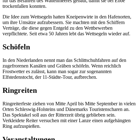
für das Befahren des Wattenmeeres gebaut, damit sie bei Ebbe
trockenfallen konnten.
Die Idee zum Wettsegeln hatten Kneipenwirte in den Hafenorten,
um ihre Umsätze aufzubessern. Sie machten mit den Schiffern
Verträge, die diese gegen Entgeld zu den Wettbewerben
verpflichtete. Seit etwa 50 Jahren lebt das Wettsegeln wieder auf.
Schöfeln
In den Niederlanden nennt man das Schlittschuhfahren auf den
zugefrorenen Kanälen und Gräben schöfeln. Wenn reichlich
Frostwetter es zulässt, kann man sogar zur sogenannten
Elfstedenstocht, der 11-Städte-Tour, aufbrechen.
Ringreiten
Ringreiterfeste ziehen von Mitte April bis Mitte September in vielen
Orten Schleswig-Holsteins und Dänemarks Touristenscharen an.
Das Spektakel soll aus der Ritterzeit übrig geblieben sein.
Verkleidete Reiter versuchen mit einer Lanze einen aufgehängten
Ring aufzuspießen.
Veranstaltungen