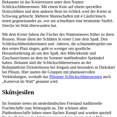
Bekannter ist das Kreierrennen unter dem Namen
Schlickschlittenrennen. Mit einem Knie auf einem speziellen
Holzschlitten und dem anderen Bein im Schlick wird der Kreier in
Schwung gebracht. Mehrere Mannschaften mit 4 Läufer/inne/n
treten gegeneinander an, wer am schnellsten eine bestimmte Staffel-
Strecke im Watt überwunden hat.
Mit dem Kreier fuhren die Fischer des Wattenmeeres früher zu ihren
Reusen. Heute dient der Schlitten in erster Linie dem Spaß. Den
Schlickschlittenfahrerinnen und –fahrern, die schlammbespritzt um
den ersten Platz ringen, geht es weniger um sportliche
Herausforderung als um den Spaß, den Mitwirkende und
Zuschauer/innen an dem im Sommer stattfindenden Spektakel
haben. Bekannt sind die Schlickschlittenrennen an der
Bohrplattform Dyksterhusen bei Jengum und besonders in Diekskiel
bei Pilsum. Hier starten die Gruppen mit phantasievollen
Verkleidungen, weshalb das
Pilsumer Schlickschlittenrennen
auch
„Karneval im Watt“ genannt wird.
Skûtsjesilen
Im Sommer treten im niederländischen Friesland traditionelle
Frachtschiffe zum Wettsegeln an. Die schönen alten
Plattbodenschiffe haben einen flachen Rumpf und wurden speziell