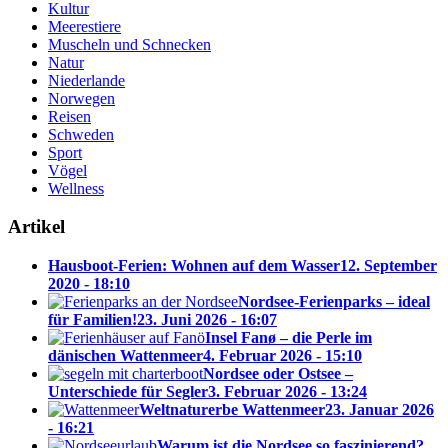
Kultur
Meerestiere
Muscheln und Schnecken
Natur
Niederlande
Norwegen
Reisen
Schweden
Sport
Vögel
Wellness
Artikel
Hausboot-Ferien: Wohnen auf dem Wasser
12. September
2020 - 18:10
Nordsee-Ferienparks – ideal
für Familien!
23. Juni 2026 - 16:07
Insel Fanø – die Perle im
dänischen Wattenmeer
4. Februar 2026 - 15:10
Nordsee oder Ostsee –
Unterschiede für Segler
3. Februar 2026 - 13:24
Weltnaturerbe Wattenmeer
23. Januar 2026
- 16:21
Warum ist die Nordsee so faszinierend?