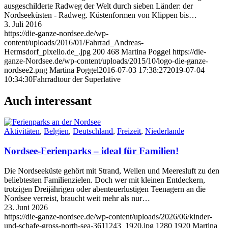
ausgeschilderte Radweg der Welt durch sieben Länder: der
Nordseeküsten - Radweg. Küstenformen von Klippen bis…
3. Juli 2016
https://die-ganze-nordsee.de/wp-
content/uploads/2016/01/Fahrrad_Andreas-
Hermsdorf_pixelio.de_.jpg
200
468
Martina Poggel
https://die-
ganze-Nordsee.de/wp-content/uploads/2015/10/logo-die-ganze-
nordsee2.png
Martina Poggel
2016-07-03 17:38:27
2019-07-04
10:34:30
Fahrradtour der Superlative
Auch interessant
Aktivitäten
,
Belgien
,
Deutschland
,
Freizeit
,
Niederlande
Nordsee-Ferienparks – ideal für Familien!
Die Nordseeküste gehört mit Strand, Wellen und Meeresluft zu den
beliebtesten Familienzielen. Doch wer mit kleinen Entdeckern,
trotzigen Dreijährigen oder abenteuerlustigen Teenagern an die
Nordsee verreist, braucht weit mehr als nur…
23. Juni 2026
https://die-ganze-nordsee.de/wp-content/uploads/2026/06/kinder-
und-schafe-gross-north-sea-3611243_1920.jpg
1280
1920
Martina