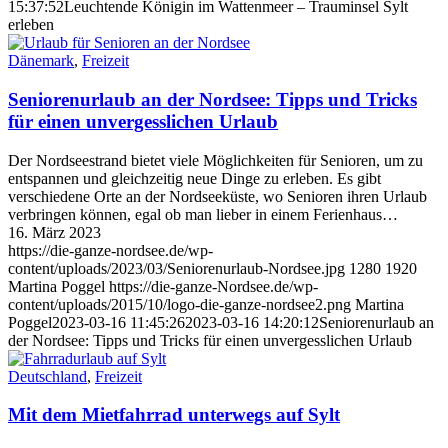
15:37:52
Leuchtende Königin im Wattenmeer – Trauminsel Sylt
erleben
Dänemark
,
Freizeit
Seniorenurlaub an der Nordsee: Tipps und Tricks
für einen unvergesslichen Urlaub
Der Nordseestrand bietet viele Möglichkeiten für Senioren, um zu
entspannen und gleichzeitig neue Dinge zu erleben. Es gibt
verschiedene Orte an der Nordseeküste, wo Senioren ihren Urlaub
verbringen können, egal ob man lieber in einem Ferienhaus…
16. März 2023
https://die-ganze-nordsee.de/wp-
content/uploads/2023/03/Seniorenurlaub-Nordsee.jpg
1280
1920
Martina Poggel
https://die-ganze-Nordsee.de/wp-
content/uploads/2015/10/logo-die-ganze-nordsee2.png
Martina
Poggel
2023-03-16 11:45:26
2023-03-16 14:20:12
Seniorenurlaub an
der Nordsee: Tipps und Tricks für einen unvergesslichen Urlaub
Deutschland
,
Freizeit
Mit dem Mietfahrrad unterwegs auf Sylt