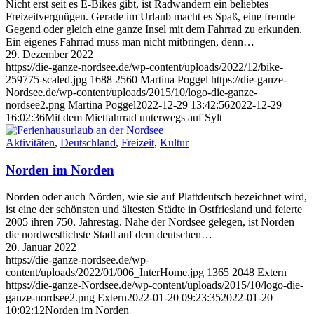
Nicht erst seit es E-Bikes gibt, ist Radwandern ein beliebtes
Freizeitvergnügen. Gerade im Urlaub macht es Spaß, eine fremde
Gegend oder gleich eine ganze Insel mit dem Fahrrad zu erkunden.
Ein eigenes Fahrrad muss man nicht mitbringen, denn…
29. Dezember 2022
https://die-ganze-nordsee.de/wp-content/uploads/2022/12/bike-
259775-scaled.jpg
1688
2560
Martina Poggel
https://die-ganze-
Nordsee.de/wp-content/uploads/2015/10/logo-die-ganze-
nordsee2.png
Martina Poggel
2022-12-29 13:42:56
2022-12-29
16:02:36
Mit dem Mietfahrrad unterwegs auf Sylt
Aktivitäten
,
Deutschland
,
Freizeit
,
Kultur
Norden im Norden
Norden oder auch Nörden, wie sie auf Plattdeutsch bezeichnet wird,
ist eine der schönsten und ältesten Städte in Ostfriesland und feierte
2005 ihren 750. Jahrestag. Nahe der Nordsee gelegen, ist Norden
die nordwestlichste Stadt auf dem deutschen…
20. Januar 2022
https://die-ganze-nordsee.de/wp-
content/uploads/2022/01/006_InterHome.jpg
1365
2048
Extern
https://die-ganze-Nordsee.de/wp-content/uploads/2015/10/logo-die-
ganze-nordsee2.png
Extern
2022-01-20 09:23:35
2022-01-20
10:02:12
Norden im Norden