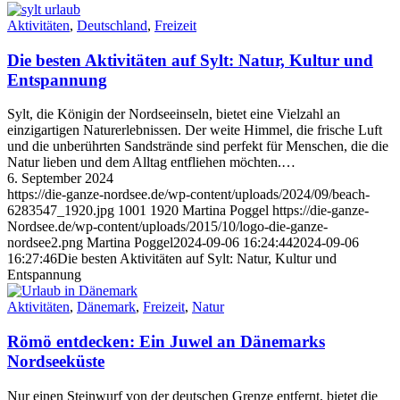
Aktivitäten
,
Deutschland
,
Freizeit
Die besten Aktivitäten auf Sylt: Natur, Kultur und
Entspannung
Sylt, die Königin der Nordseeinseln, bietet eine Vielzahl an
einzigartigen Naturerlebnissen. Der weite Himmel, die frische Luft
und die unberührten Sandstrände sind perfekt für Menschen, die die
Natur lieben und dem Alltag entfliehen möchten.…
6. September 2024
https://die-ganze-nordsee.de/wp-content/uploads/2024/09/beach-
6283547_1920.jpg
1001
1920
Martina Poggel
https://die-ganze-
Nordsee.de/wp-content/uploads/2015/10/logo-die-ganze-
nordsee2.png
Martina Poggel
2024-09-06 16:24:44
2024-09-06
16:27:46
Die besten Aktivitäten auf Sylt: Natur, Kultur und
Entspannung
Aktivitäten
,
Dänemark
,
Freizeit
,
Natur
Römö entdecken: Ein Juwel an Dänemarks
Nordseeküste
Nur einen Steinwurf von der deutschen Grenze entfernt, bietet die