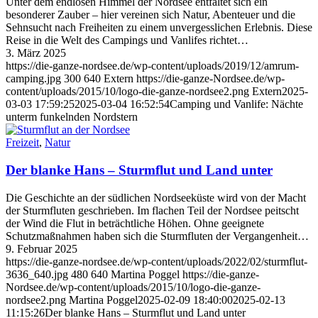
Unter dem endlosen Himmel der Nordsee entfaltet sich ein
besonderer Zauber – hier vereinen sich Natur, Abenteuer und die
Sehnsucht nach Freiheiten zu einem unvergesslichen Erlebnis. Diese
Reise in die Welt des Campings und Vanlifes richtet…
3. März 2025
https://die-ganze-nordsee.de/wp-content/uploads/2019/12/amrum-
camping.jpg
300
640
Extern
https://die-ganze-Nordsee.de/wp-
content/uploads/2015/10/logo-die-ganze-nordsee2.png
Extern
2025-
03-03 17:59:25
2025-03-04 16:52:54
Camping und Vanlife: Nächte
unterm funkelnden Nordstern
Freizeit
,
Natur
Der blanke Hans – Sturmflut und Land unter
Die Geschichte an der südlichen Nordseeküste wird von der Macht
der Sturmfluten geschrieben. Im flachen Teil der Nordsee peitscht
der Wind die Flut in beträchtliche Höhen. Ohne geeignete
Schutzmaßnahmen haben sich die Sturmfluten der Vergangenheit…
9. Februar 2025
https://die-ganze-nordsee.de/wp-content/uploads/2022/02/sturmflut-
3636_640.jpg
480
640
Martina Poggel
https://die-ganze-
Nordsee.de/wp-content/uploads/2015/10/logo-die-ganze-
nordsee2.png
Martina Poggel
2025-02-09 18:40:00
2025-02-13
11:15:26
Der blanke Hans – Sturmflut und Land unter