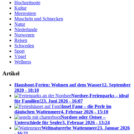
Hochzeitsorte
Kultur
Meerestiere
Muscheln und Schnecken
Natur
Niederlande
Norwegen
Reisen
Schweden
Sport
Vögel
Wellness
Artikel
Hausboot-Ferien: Wohnen auf dem Wasser
12. September
2020 - 18:10
Nordsee-Ferienparks – ideal
für Familien!
23. Juni 2026 - 16:07
Insel Fanø – die Perle im
dänischen Wattenmeer
4. Februar 2026 - 15:10
Nordsee oder Ostsee –
Unterschiede für Segler
3. Februar 2026 - 13:24
Weltnaturerbe Wattenmeer
23. Januar 2026
- 16:21