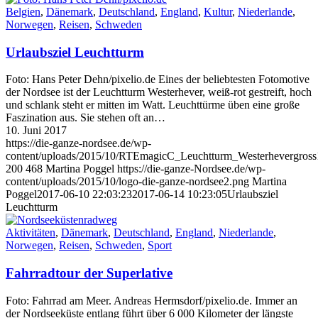
Belgien
,
Dänemark
,
Deutschland
,
England
,
Kultur
,
Niederlande
,
Norwegen
,
Reisen
,
Schweden
Urlaubsziel Leuchtturm
Foto: Hans Peter Dehn/pixelio.de Eines der beliebtesten Fotomotive
der Nordsee ist der Leuchtturm Westerhever, weiß-rot gestreift, hoch
und schlank steht er mitten im Watt. Leuchttürme üben eine große
Faszination aus. Sie stehen oft an…
10. Juni 2017
https://die-ganze-nordsee.de/wp-
content/uploads/2015/10/RTEmagicC_Leuchtturm_Westerhevergross1
200
468
Martina Poggel
https://die-ganze-Nordsee.de/wp-
content/uploads/2015/10/logo-die-ganze-nordsee2.png
Martina
Poggel
2017-06-10 22:03:23
2017-06-14 10:23:05
Urlaubsziel
Leuchtturm
Aktivitäten
,
Dänemark
,
Deutschland
,
England
,
Niederlande
,
Norwegen
,
Reisen
,
Schweden
,
Sport
Fahrradtour der Superlative
Foto: Fahrrad am Meer. Andreas Hermsdorf/pixelio.de. Immer an
der Nordseeküste entlang führt über 6 000 Kilometer der längste