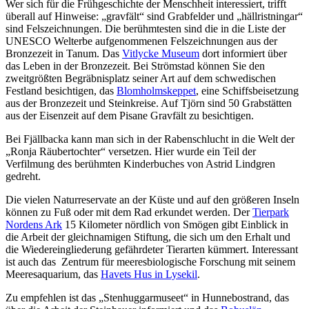
Wer sich für die Frühgeschichte der Menschheit interessiert, trifft
überall auf Hinweise: „gravfält“ sind Grabfelder und „hällristningar“
sind Felszeichnungen. Die berühmtesten sind die in die Liste der
UNESCO Welterbe aufgenommenen Felszeichnungen aus der
Bronzezeit in Tanum. Das
Vitlycke Museum
dort informiert über
das Leben in der Bronzezeit. Bei Strömstad können Sie den
zweitgrößten Begräbnisplatz seiner Art auf dem schwedischen
Festland besichtigen, das
Blomholmskeppet
, eine Schiffsbeisetzung
aus der Bronzezeit und Steinkreise. Auf Tjörn sind 50 Grabstätten
aus der Eisenzeit auf dem Pisane Gravfält zu besichtigen.
Bei Fjällbacka kann man sich in der Rabenschlucht in die Welt der
„Ronja Räubertochter“ versetzen. Hier wurde ein Teil der
Verfilmung des berühmten Kinderbuches von Astrid Lindgren
gedreht.
Die vielen Naturreservate an der Küste und auf den größeren Inseln
können zu Fuß oder mit dem Rad erkundet werden. Der
Tierpark
Nordens Ark
15 Kilometer nördlich von Smögen gibt Einblick in
die Arbeit der gleichnamigen Stiftung, die sich um den Erhalt und
die Wiedereingliederung gefährdeter Tierarten kümmert. Interessant
ist auch das Zentrum für meeresbiologische Forschung mit seinem
Meeresaquarium, das
Havets Hus in Lysekil
.
Zu empfehlen ist das „Stenhuggarmuseet“ in Hunnebostrand, das