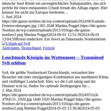
dänische Insel Römö ein unvergleichliches Naturparadies, das sich
perfekt für einen entspannten Urlaub fernab des Alltags eignet. Hier
können Sie nicht nur Europas breitesten…
1. Juni 2024
https://die-ganze-nordsee.de/wp-content/uploads/2024/06/Esmark-
Ferienwohnungen.jpg
1365
2048
Martina Poggel
https://die-ganze-
Nordsee.de/wp-content/uploads/2015/10/logo-die-ganze-
nordsee2.png
Martina Poggel
2024-06-01 12:51:39
2024-06-01
13:04:50
Römö entdecken: Ein Juwel an Dänemarks Nordseeküste
Aktivitäten
,
Deutschland
,
Freizeit
Leuchtende Königin im Wattenmeer – Trauminsel
Sylt erleben
Sylt, die größte Nordseeinsel Deutschlands, verzaubert ihre
Besucher mit einer einzigartigen Kombination aus maritimem Klima
und vielfältiger Landschaft. Hier, wo die Luft salzig und der
Himmel weit ist, finden Sie optimale Bedingungen für…
3. Mai 2024
https://die-ganze-nordsee.de/wp-content/uploads/2024/05/sylt-
4784131_1920.jpg
1440
1920
Martina Poggel
https://die-ganze-
Nordsee.de/wp-content/uploads/2015/10/logo-die-ganze-
nordsee2.png
Martina Poggel
2024-05-03 15:36:46
2024-05-03