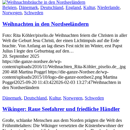
Belgien
,
Dänemark
,
Deutschland
,
England
,
Kultur
,
Niederlande
,
Norwegen
,
Schweden
Weihnachten in den Nordseeländern
Foto: Rita Köhler/pixelio.de Weihnachten feiern die Christen in aller
Welt die Geburt Jesu Christi, der einen Lichtimpuls auf die Erde
brachte. Von Anfang an lag dieses Fest nicht im Winter, erst Papst
Julius I legte den Geburtstag auf den…
20. September 2025
https://die-ganze-nordsee.de/wp-
content/uploads/2016/11/Weihnachten_Rita-Köhler_pixelio.de_.jpg
200
468
Martina Poggel
https://die-ganze-Nordsee.de/wp-
content/uploads/2015/10/logo-die-ganze-nordsee2.png
Martina
Poggel
2025-09-20 11:43:42
2026-02-03 13:27:47
Weihnachten in
den Nordseeländern
Dänemark
,
Deutschland
,
Kultur
,
Norwegen
,
Schweden
Wikinger: Raue Seefahrer und friedliche Händler
Große, schlanke Menschen aus dem Norden prägten die Welt des
Frühmittelalters: Die Wikinger versetzten die Küstenbewohner der