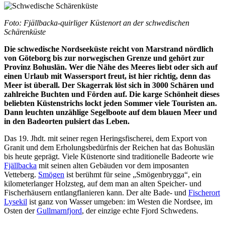
Foto: Fjällbacka-quirliger Küstenort an der schwedischen
Schärenküste
Die schwedische Nordseeküste reicht von Marstrand nördlich
von Göteborg bis zur norwegischen Grenze und gehört zur
Provinz Bohuslän. Wer die Nähe des Meeres liebt oder sich auf
einen Urlaub mit Wassersport freut, ist hier richtig, denn das
Meer ist überall. Der Skagerrak löst sich in 3000 Schären und
zahlreiche Buchten und Förden auf. Die karge Schönheit dieses
beliebten Küstenstrichs lockt jeden Sommer viele Touristen an.
Dann leuchten unzählige Segelboote auf dem blauen Meer und
in den Badeorten pulsiert das Leben.
Das 19. Jhdt. mit seiner regen Heringsfischerei, dem Export von
Granit und dem Erholungsbedürfnis der Reichen hat das Bohuslän
bis heute geprägt. Viele Küstenorte sind traditionelle Badeorte wie
Fjällbacka
mit seinen alten Gebäuden vor dem imposanten
Vetteberg.
Smögen
ist berühmt für seine „Smögenbrygga“, ein
kilometerlanger Holzsteg, auf dem man an alten Speicher- und
Fischerhäusern entlangflanieren kann. Der alte Bade- und
Fischerort
Lysekil
ist ganz von Wasser umgeben: im Westen die Nordsee, im
Osten der
Gullmarnfjord
, der einzige echte Fjord Schwedens.