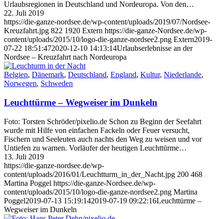
Urlaubsregionen in Deutschland und Nordeuropa. Von den…
22. Juli 2019
https://die-ganze-nordsee.de/wp-content/uploads/2019/07/Nordsee-
Kreuzfahrt.jpg
822
1920
Extern
https://die-ganze-Nordsee.de/wp-
content/uploads/2015/10/logo-die-ganze-nordsee2.png
Extern
2019-
07-22 18:51:47
2020-12-10 14:13:14
Urlaubserlebnisse an der
Nordsee – Kreuzfahrt nach Nordeuropa
Belgien
,
Dänemark
,
Deutschland
,
England
,
Kultur
,
Niederlande
,
Norwegen
,
Schweden
Leuchttürme – Wegweiser im Dunkeln
Foto: Torsten Schröder/pixelio.de Schon zu Beginn der Seefahrt
wurde mit Hilfe von einfachen Fackeln oder Feuer versucht,
Fischern und Seeleuten auch nachts den Weg zu weisen und vor
Untiefen zu warnen. Vorläufer der heutigen Leuchttürme…
13. Juli 2019
https://die-ganze-nordsee.de/wp-
content/uploads/2016/01/Leuchtturm_in_der_Nacht.jpg
200
468
Martina Poggel
https://die-ganze-Nordsee.de/wp-
content/uploads/2015/10/logo-die-ganze-nordsee2.png
Martina
Poggel
2019-07-13 15:19:14
2019-07-19 09:22:16
Leuchttürme –
Wegweiser im Dunkeln