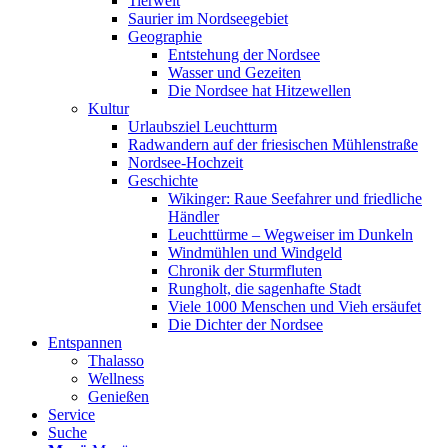
Tierwelt
Saurier im Nordseegebiet
Geographie
Entstehung der Nordsee
Wasser und Gezeiten
Die Nordsee hat Hitzewellen
Kultur
Urlaubsziel Leuchtturm
Radwandern auf der friesischen Mühlenstraße
Nordsee-Hochzeit
Geschichte
Wikinger: Raue Seefahrer und friedliche
Händler
Leuchttürme – Wegweiser im Dunkeln
Windmühlen und Windgeld
Chronik der Sturmfluten
Rungholt, die sagenhafte Stadt
Viele 1000 Menschen und Vieh ersäufet
Die Dichter der Nordsee
Entspannen
Thalasso
Wellness
Genießen
Service
Suche