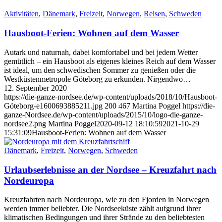
Aktivitäten
,
Dänemark
,
Freizeit
,
Norwegen
,
Reisen
,
Schweden
Hausboot-Ferien: Wohnen auf dem Wasser
Autark und naturnah, dabei komfortabel und bei jedem Wetter
gemütlich – ein Hausboot als eigenes kleines Reich auf dem Wasser
ist ideal, um den schwedischen Sommer zu genießen oder die
Westküstenmetropole Göteborg zu erkunden. Nirgendwo…
12. September 2020
https://die-ganze-nordsee.de/wp-content/uploads/2018/10/Hausboot-
Göteborg-e1600693885211.jpg
200
467
Martina Poggel
https://die-
ganze-Nordsee.de/wp-content/uploads/2015/10/logo-die-ganze-
nordsee2.png
Martina Poggel
2020-09-12 18:10:59
2021-10-29
15:31:09
Hausboot-Ferien: Wohnen auf dem Wasser
Dänemark
,
Freizeit
,
Norwegen
,
Schweden
Urlaubserlebnisse an der Nordsee – Kreuzfahrt nach
Nordeuropa
Kreuzfahrten nach Nordeuropa, wie zu den Fjorden in Norwegen
werden immer beliebter. Die Nordseeküste zählt aufgrund ihrer
klimatischen Bedingungen und ihrer Strände zu den beliebtesten