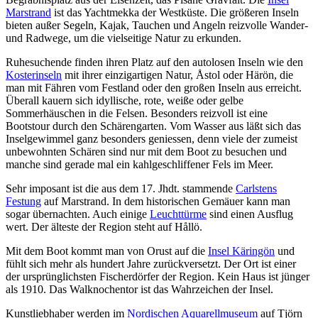
Marstrand
ist das Yachtmekka der Westküste. Die größeren Inseln
bieten außer Segeln, Kajak, Tauchen und Angeln reizvolle Wander-
und Radwege, um die vielseitige Natur zu erkunden.
Ruhesuchende finden ihren Platz auf den autolosen Inseln wie den
Kosterinseln
mit ihrer einzigartigen Natur, Åstol oder Härön, die
man mit Fähren vom Festland oder den großen Inseln aus erreicht.
Überall kauern sich idyllische, rote, weiße oder gelbe
Sommerhäuschen in die Felsen. Besonders reizvoll ist eine
Bootstour durch den Schärengarten. Vom Wasser aus läßt sich das
Inselgewimmel ganz besonders geniessen, denn viele der zumeist
unbewohnten Schären sind nur mit dem Boot zu besuchen und
manche sind gerade mal ein kahlgeschliffener Fels im Meer.
Sehr imposant ist die aus dem 17. Jhdt. stammende
Carlstens
Festung
auf Marstrand. In dem historischen Gemäuer kann man
sogar übernachten. Auch einige
Leuchttürme
sind einen Ausflug
wert. Der älteste der Region steht auf Hållö.
Mit dem Boot kommt man von Orust auf die
Insel Käringön
und
fühlt sich mehr als hundert Jahre zurückversetzt. Der Ort ist einer
der ursprünglichsten Fischerdörfer der Region. Kein Haus ist jünger
als 1910. Das Walknochentor ist das Wahrzeichen der Insel.
Kunstliebhaber werden im
Nordischen Aquarellmuseum
auf Tjörn