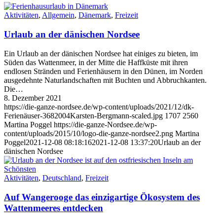
Aktivitäten
,
Allgemein
,
Dänemark
,
Freizeit
Urlaub an der dänischen Nordsee
Ein Urlaub an der dänischen Nordsee hat einiges zu bieten, im
Süden das Wattenmeer, in der Mitte die Haffküste mit ihren
endlosen Stränden und Ferienhäusern in den Dünen, im Norden
ausgedehnte Naturlandschaften mit Buchten und Abbruchkanten.
Die…
8. Dezember 2021
https://die-ganze-nordsee.de/wp-content/uploads/2021/12/dk-
Ferienäuser-3682004Karsten-Bergmann-scaled.jpg
1707
2560
Martina Poggel
https://die-ganze-Nordsee.de/wp-
content/uploads/2015/10/logo-die-ganze-nordsee2.png
Martina
Poggel
2021-12-08 08:18:16
2021-12-08 13:37:20
Urlaub an der
dänischen Nordsee
Aktivitäten
,
Deutschland
,
Freizeit
Auf Wangerooge das einzigartige Ökosystem des
Wattenmeeres entdecken