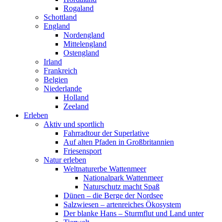
Rogaland
Schottland
England
Nordengland
Mittelengland
Ostengland
Irland
Frankreich
Belgien
Niederlande
Holland
Zeeland
Erleben
Aktiv und sportlich
Fahrradtour der Superlative
Auf alten Pfaden in Großbritannien
Friesensport
Natur erleben
Weltnaturerbe Wattenmeer
Nationalpark Wattenmeer
Naturschutz macht Spaß
Dünen – die Berge der Nordsee
Salzwiesen – artenreiches Ökosystem
Der blanke Hans – Sturmflut und Land unter