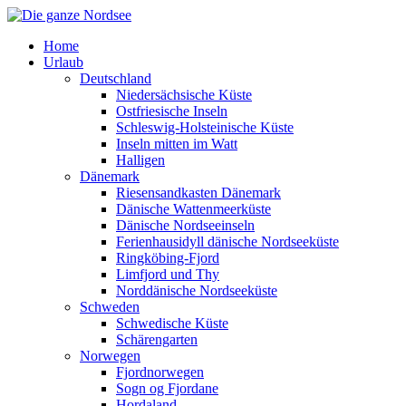
Home
Urlaub
Deutschland
Niedersächsische Küste
Ostfriesische Inseln
Schleswig-Holsteinische Küste
Inseln mitten im Watt
Halligen
Dänemark
Riesensandkasten Dänemark
Dänische Wattenmeerküste
Dänische Nordseeinseln
Ferienhausidyll dänische Nordseeküste
Ringköbing-Fjord
Limfjord und Thy
Norddänische Nordseeküste
Schweden
Schwedische Küste
Schärengarten
Norwegen
Fjordnorwegen
Sogn og Fjordane
Hordaland