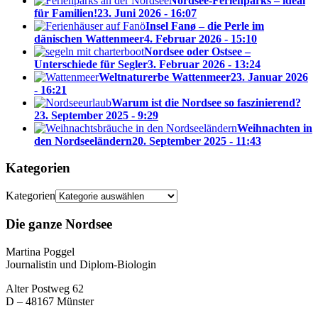
Nordsee-Ferienparks – ideal
für Familien!
23. Juni 2026 - 16:07
Insel Fanø – die Perle im
dänischen Wattenmeer
4. Februar 2026 - 15:10
Nordsee oder Ostsee –
Unterschiede für Segler
3. Februar 2026 - 13:24
Weltnaturerbe Wattenmeer
23. Januar 2026
- 16:21
Warum ist die Nordsee so faszinierend?
23. September 2025 - 9:29
Weihnachten in
den Nordseeländern
20. September 2025 - 11:43
Kategorien
Kategorien
Die ganze Nordsee
Martina Poggel
Journalistin und Diplom-Biologin
Alter Postweg 62
D – 48167 Münster