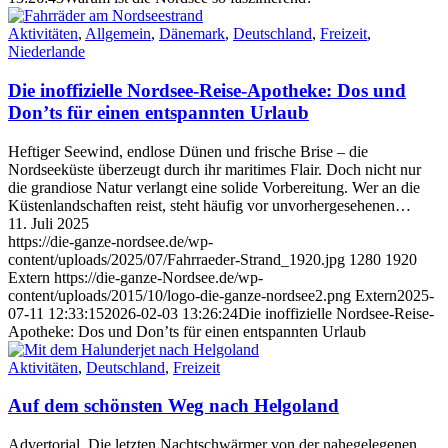
Aktivitäten
,
Allgemein
,
Dänemark
,
Deutschland
,
Freizeit
,
Niederlande
Die inoffizielle Nordsee-Reise-Apotheke: Dos und
Don’ts für einen entspannten Urlaub
Heftiger Seewind, endlose Dünen und frische Brise – die
Nordseeküste überzeugt durch ihr maritimes Flair. Doch nicht nur
die grandiose Natur verlangt eine solide Vorbereitung. Wer an die
Küstenlandschaften reist, steht häufig vor unvorhergesehenen…
11. Juli 2025
https://die-ganze-nordsee.de/wp-
content/uploads/2025/07/Fahrraeder-Strand_1920.jpg
1280
1920
Extern
https://die-ganze-Nordsee.de/wp-
content/uploads/2015/10/logo-die-ganze-nordsee2.png
Extern
2025-
07-11 12:33:15
2026-02-03 13:26:24
Die inoffizielle Nordsee-Reise-
Apotheke: Dos und Don’ts für einen entspannten Urlaub
Aktivitäten
,
Deutschland
,
Freizeit
Auf dem schönsten Weg nach Helgoland
Advertorial. Die letzten Nachtschwärmer von der nahegelegenen