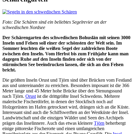
Foto: Die Schären sind ein beliebtes Segelrevier an der
schwedischen Nordsee
Der Schärengarten des schwedischen Bohuslän mit seinen 3000
Inseln und Felsen soll einer der schönsten der Welt sein. Im
Sommer leuchten die weißen Segel der zahlreichen Boote
zwischen den Inseln. Vom Herbst bis zum Frühjahr kann man
dagegen Ruhe auf den Inseln finden oder sich von der
stürmischen See beeindrucken lassen, die sich an den Felsen
bricht.
Die größten Inseln Orust und Tjörn sind über Brücken vom Festland
aus und untereinander zu erreichen. Besonders imposant ist die 366
Meter lange und 45 Meter hohe Brücke über den Stenungssund
nach Tjörn.
Orust
ist die drittgrößte Insel Schwedens. Mehrere
malerische Fischerdörfer, in denen der Stockfisch noch auf
Holzgerüsten im Hafen getrocknet wird, drängen sich an die Küste.
Interessant sind auch die Schiffswerften an der Westküste der Insel.
Landwirtschaft und die einzigen Wälder und Seen des Archipels
prägen das Inselinnere. Auch das etwas kleinere
Tjörn
beherbergt
einige pittoreske Fischerorte und einen umfangreichen
Begräbnisplatz aus der Eisenzeit, das Pisane Gravfält. Die
Insel