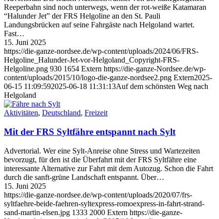
Reeperbahn sind noch unterwegs, wenn der rot-weiße Katamaran
“Halunder Jet” der FRS Helgoline an den St. Pauli
Landungsbrücken auf seine Fahrgäste nach Helgoland wartet.
Fast…
15. Juni 2025
https://die-ganze-nordsee.de/wp-content/uploads/2024/06/FRS-
Helgoline_Halunder-Jet-vor-Helgoland_Copyright-FRS-
Helgoline.png
930
1654
Extern
https://die-ganze-Nordsee.de/wp-
content/uploads/2015/10/logo-die-ganze-nordsee2.png
Extern
2025-
06-15 11:09:59
2025-06-18 11:31:13
Auf dem schönsten Weg nach
Helgoland
Aktivitäten
,
Deutschland
,
Freizeit
Mit der FRS Syltfähre entspannt nach Sylt
Advertorial. Wer eine Sylt-Anreise ohne Stress und Wartezeiten
bevorzugt, für den ist die Überfahrt mit der FRS Syltfähre eine
interessante Alternative zur Fahrt mit dem Autozug. Schon die Fahrt
durch die sanft-grüne Landschaft entspannt. Über…
15. Juni 2025
https://die-ganze-nordsee.de/wp-content/uploads/2020/07/frs-
syltfaehre-beide-faehren-syltexpress-romoexpress-in-fahrt-strand-
sand-martin-elsen.jpg
1333
2000
Extern
https://die-ganze-