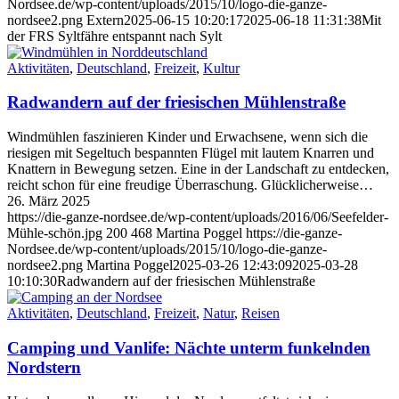
Nordsee.de/wp-content/uploads/2015/10/logo-die-ganze-
nordsee2.png
Extern
2025-06-15 10:20:17
2025-06-18 11:31:38
Mit
der FRS Syltfähre entspannt nach Sylt
Aktivitäten
,
Deutschland
,
Freizeit
,
Kultur
Radwandern auf der friesischen Mühlenstraße
Windmühlen faszinieren Kinder und Erwachsene, wenn sich die
riesigen mit Segeltuch bespannten Flügel mit lautem Knarren und
Knattern in Bewegung setzen. Eine in der Landschaft zu entdecken,
reicht schon für eine freudige Überraschung. Glücklicherweise…
26. März 2025
https://die-ganze-nordsee.de/wp-content/uploads/2016/06/Seefelder-
Mühle-schön.jpg
200
468
Martina Poggel
https://die-ganze-
Nordsee.de/wp-content/uploads/2015/10/logo-die-ganze-
nordsee2.png
Martina Poggel
2025-03-26 12:43:09
2025-03-28
10:10:30
Radwandern auf der friesischen Mühlenstraße
Aktivitäten
,
Deutschland
,
Freizeit
,
Natur
,
Reisen
Camping und Vanlife: Nächte unterm funkelnden
Nordstern