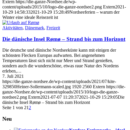
Extern
https://die-ganze-Nordsee.de/wp-
content/uploads/2015/10/logo-die-ganze-nordsee2.png
Extern
2021-
10-29 14:58:33
2021-10-29 15:28:49
Nordseeferien – warum der
Winter eine ideale Reisezeit ist
Aktivitäten
,
Dänemark
,
Freizeit
Die dänische Insel Rømø – Strand bis zum Horizont
Die deutsche und dänische Nordseeküste kann mit einigen der
schönsten Flecken Europas aufwarten. Bei angenehmen
Temperaturen lässt sich nicht nur Meer und Strand genießen,
sondern auch die wunderschöne, etwas raue Natur des Nordens
erleben,…
7. Juli 2021
https://die-ganze-nordsee.de/wp-content/uploads/2021/07/kite-
329850Heiner-Sollermann-scaled.jpg
1920
2560
Extern
https://die-
ganze-Nordsee.de/wp-content/uploads/2015/10/logo-die-ganze-
nordsee2.png
Extern
2021-07-07 11:20:37
2021-10-29 15:29:05
Die
dänische Insel Rømø – Strand bis zum Horizont
Seite 1 von 2
1
2
Neu