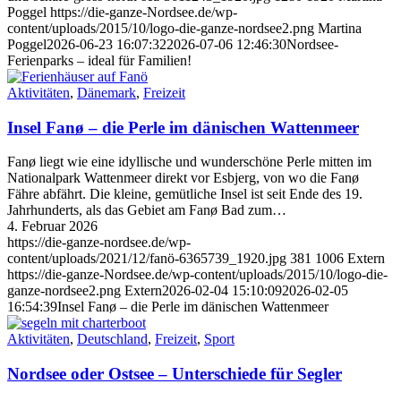
Poggel
https://die-ganze-Nordsee.de/wp-
content/uploads/2015/10/logo-die-ganze-nordsee2.png
Martina
Poggel
2026-06-23 16:07:32
2026-07-06 12:46:30
Nordsee-
Ferienparks – ideal für Familien!
Aktivitäten
,
Dänemark
,
Freizeit
Insel Fanø – die Perle im dänischen Wattenmeer
Fanø liegt wie eine idyllische und wunderschöne Perle mitten im
Nationalpark Wattenmeer direkt vor Esbjerg, von wo die Fanø
Fähre abfährt. Die kleine, gemütliche Insel ist seit Ende des 19.
Jahrhunderts, als das Gebiet am Fanø Bad zum…
4. Februar 2026
https://die-ganze-nordsee.de/wp-
content/uploads/2021/12/fanö-6365739_1920.jpg
381
1006
Extern
https://die-ganze-Nordsee.de/wp-content/uploads/2015/10/logo-die-
ganze-nordsee2.png
Extern
2026-02-04 15:10:09
2026-02-05
16:54:39
Insel Fanø – die Perle im dänischen Wattenmeer
Aktivitäten
,
Deutschland
,
Freizeit
,
Sport
Nordsee oder Ostsee – Unterschiede für Segler