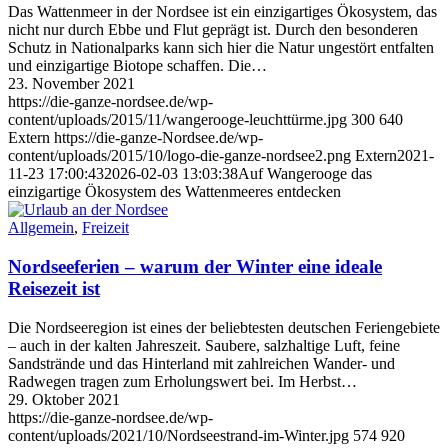
Das Wattenmeer in der Nordsee ist ein einzigartiges Ökosystem, das
nicht nur durch Ebbe und Flut geprägt ist. Durch den besonderen
Schutz in Nationalparks kann sich hier die Natur ungestört entfalten
und einzigartige Biotope schaffen. Die…
23. November 2021
https://die-ganze-nordsee.de/wp-
content/uploads/2015/11/wangerooge-leuchttürme.jpg
300
640
Extern
https://die-ganze-Nordsee.de/wp-
content/uploads/2015/10/logo-die-ganze-nordsee2.png
Extern
2021-
11-23 17:00:43
2026-02-03 13:03:38
Auf Wangerooge das
einzigartige Ökosystem des Wattenmeeres entdecken
Allgemein
,
Freizeit
Nordseeferien – warum der Winter eine ideale
Reisezeit ist
Die Nordseeregion ist eines der beliebtesten deutschen Feriengebiete
– auch in der kalten Jahreszeit. Saubere, salzhaltige Luft, feine
Sandstrände und das Hinterland mit zahlreichen Wander- und
Radwegen tragen zum Erholungswert bei. Im Herbst…
29. Oktober 2021
https://die-ganze-nordsee.de/wp-
content/uploads/2021/10/Nordseestrand-im-Winter.jpg
574
920