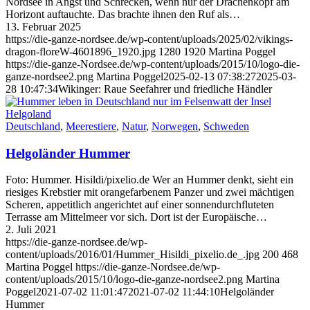
Nordsee in Angst und Schrecken, wenn nur der Drachenkopf am
Horizont auftauchte. Das brachte ihnen den Ruf als…
13. Februar 2025
https://die-ganze-nordsee.de/wp-content/uploads/2025/02/vikings-
dragon-floreW-4601896_1920.jpg
1280
1920
Martina Poggel
https://die-ganze-Nordsee.de/wp-content/uploads/2015/10/logo-die-
ganze-nordsee2.png
Martina Poggel
2025-02-13 07:38:27
2025-03-
28 10:47:34
Wikinger: Raue Seefahrer und friedliche Händler
Deutschland
,
Meerestiere
,
Natur
,
Norwegen
,
Schweden
Helgoländer Hummer
Foto: Hummer. Hisildi/pixelio.de Wer an Hummer denkt, sieht ein
riesiges Krebstier mit orangefarbenem Panzer und zwei mächtigen
Scheren, appetitlich angerichtet auf einer sonnendurchfluteten
Terrasse am Mittelmeer vor sich. Dort ist der Europäische…
2. Juli 2021
https://die-ganze-nordsee.de/wp-
content/uploads/2016/01/Hummer_Hisildi_pixelio.de_.jpg
200
468
Martina Poggel
https://die-ganze-Nordsee.de/wp-
content/uploads/2015/10/logo-die-ganze-nordsee2.png
Martina
Poggel
2021-07-02 11:01:47
2021-07-02 11:44:10
Helgoländer
Hummer