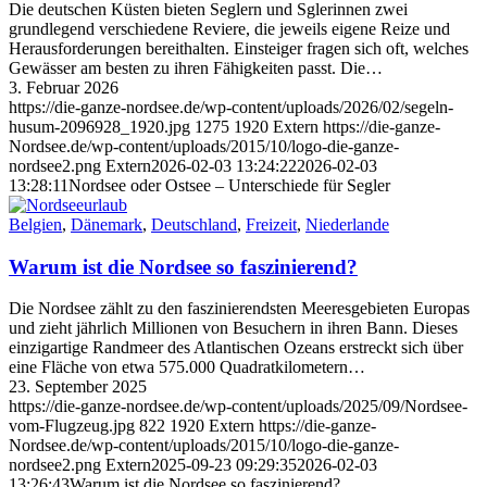
Die deutschen Küsten bieten Seglern und Sglerinnen zwei
grundlegend verschiedene Reviere, die jeweils eigene Reize und
Herausforderungen bereithalten. Einsteiger fragen sich oft, welches
Gewässer am besten zu ihren Fähigkeiten passt. Die…
3. Februar 2026
https://die-ganze-nordsee.de/wp-content/uploads/2026/02/segeln-
husum-2096928_1920.jpg
1275
1920
Extern
https://die-ganze-
Nordsee.de/wp-content/uploads/2015/10/logo-die-ganze-
nordsee2.png
Extern
2026-02-03 13:24:22
2026-02-03
13:28:11
Nordsee oder Ostsee – Unterschiede für Segler
Belgien
,
Dänemark
,
Deutschland
,
Freizeit
,
Niederlande
Warum ist die Nordsee so faszinierend?
Die Nordsee zählt zu den faszinierendsten Meeresgebieten Europas
und zieht jährlich Millionen von Besuchern in ihren Bann. Dieses
einzigartige Randmeer des Atlantischen Ozeans erstreckt sich über
eine Fläche von etwa 575.000 Quadratkilometern…
23. September 2025
https://die-ganze-nordsee.de/wp-content/uploads/2025/09/Nordsee-
vom-Flugzeug.jpg
822
1920
Extern
https://die-ganze-
Nordsee.de/wp-content/uploads/2015/10/logo-die-ganze-
nordsee2.png
Extern
2025-09-23 09:29:35
2026-02-03
13:26:43
Warum ist die Nordsee so faszinierend?