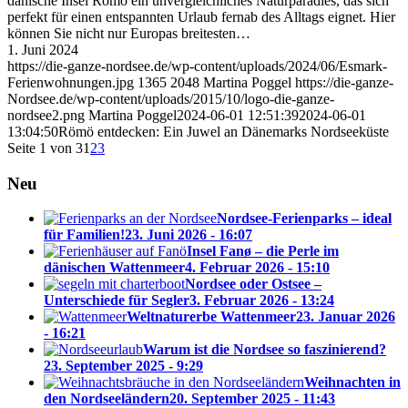
dänische Insel Römö ein unvergleichliches Naturparadies, das sich
perfekt für einen entspannten Urlaub fernab des Alltags eignet. Hier
können Sie nicht nur Europas breitesten…
1. Juni 2024
https://die-ganze-nordsee.de/wp-content/uploads/2024/06/Esmark-
Ferienwohnungen.jpg
1365
2048
Martina Poggel
https://die-ganze-
Nordsee.de/wp-content/uploads/2015/10/logo-die-ganze-
nordsee2.png
Martina Poggel
2024-06-01 12:51:39
2024-06-01
13:04:50
Römö entdecken: Ein Juwel an Dänemarks Nordseeküste
Seite 1 von 3
1
2
3
Neu
Nordsee-Ferienparks – ideal
für Familien!
23. Juni 2026 - 16:07
Insel Fanø – die Perle im
dänischen Wattenmeer
4. Februar 2026 - 15:10
Nordsee oder Ostsee –
Unterschiede für Segler
3. Februar 2026 - 13:24
Weltnaturerbe Wattenmeer
23. Januar 2026
- 16:21
Warum ist die Nordsee so faszinierend?
23. September 2025 - 9:29
Weihnachten in
den Nordseeländern
20. September 2025 - 11:43