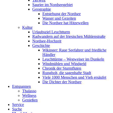
Tierwelt
Saurier im Nordseegebiet
Geographie
Entstehung der Nordsee
Wasser und Gezeiten
Die Nordsee hat Hitzewellen
Kultur
Urlaubsziel Leuchtturm
Radwandern auf der friesischen Mühlenstraße
Nordsee-Hochzeit
Geschichte
Wikinger: Raue Seefahrer und friedliche
Händler
Leuchttürme – Wegweiser im Dunkeln
Windmühlen und Windgeld
Chronik der Sturmfluten
Rungholt, die sagenhafte Stadt
Viele 1000 Menschen und Vieh ersäufet
Die Dichter der Nordsee
Entspannen
Thalasso
Wellness
Genießen
Service
Suche