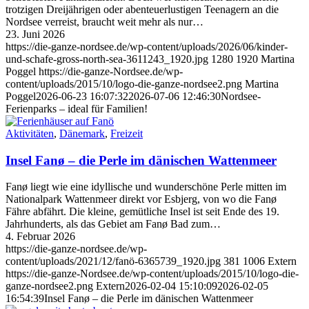
trotzigen Dreijährigen oder abenteuerlustigen Teenagern an die
Nordsee verreist, braucht weit mehr als nur…
23. Juni 2026
https://die-ganze-nordsee.de/wp-content/uploads/2026/06/kinder-
und-schafe-gross-north-sea-3611243_1920.jpg
1280
1920
Martina
Poggel
https://die-ganze-Nordsee.de/wp-
content/uploads/2015/10/logo-die-ganze-nordsee2.png
Martina
Poggel
2026-06-23 16:07:32
2026-07-06 12:46:30
Nordsee-
Ferienparks – ideal für Familien!
Aktivitäten
,
Dänemark
,
Freizeit
Insel Fanø – die Perle im dänischen Wattenmeer
Fanø liegt wie eine idyllische und wunderschöne Perle mitten im
Nationalpark Wattenmeer direkt vor Esbjerg, von wo die Fanø
Fähre abfährt. Die kleine, gemütliche Insel ist seit Ende des 19.
Jahrhunderts, als das Gebiet am Fanø Bad zum…
4. Februar 2026
https://die-ganze-nordsee.de/wp-
content/uploads/2021/12/fanö-6365739_1920.jpg
381
1006
Extern
https://die-ganze-Nordsee.de/wp-content/uploads/2015/10/logo-die-
ganze-nordsee2.png
Extern
2026-02-04 15:10:09
2026-02-05
16:54:39
Insel Fanø – die Perle im dänischen Wattenmeer