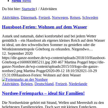
Menü
Menü
Du bist hier:
Startseite
1
/
Aktivitäten
Aktivitäten
,
Dänemark
,
Freizeit
,
Norwegen
,
Reisen
,
Schweden
Hausboot-Ferien: Wohnen auf dem Wasser
Autark und naturnah, dabei komfortabel und bei jedem Wetter
gemütlich – ein Hausboot als eigenes kleines Reich auf dem Wasser
ist ideal, um den schwedischen Sommer zu genießen oder die
Westküstenmetropole Göteborg zu erkunden. Nirgendwo…
12. September 2020
https://die-ganze-nordsee.de/wp-content/uploads/2018/10/Hausboot-
Göteborg-e1600693885211.jpg
200
467
Martina Poggel
https://die-
ganze-Nordsee.de/wp-content/uploads/2015/10/logo-die-ganze-
nordsee2.png
Martina Poggel
2020-09-12 18:10:59
2021-10-29
15:31:09
Hausboot-Ferien: Wohnen auf dem Wasser
Aktivitäten
,
Belgien
,
Deutschland
,
Freizeit
,
Niederlande
Nordsee-Ferienparks – ideal für Familien!
Die Nordseeküste gehört mit Strand, Wellen und Meeresluft zu den
beliebtesten Familienzielen. Doch wer mit kleinen Entdeckern,