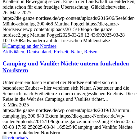
Knattern in Bewegung setzen. Eine in der Landschaft zu entdecken,
reicht schon für eine freudige Überraschung. Glücklicherweise…
26. März 2025
https://die-ganze-nordsee.de/wp-content/uploads/2016/06/Seefelder-
Mühle-schön.jpg
200
468
Martina Poggel
https://die-ganze-
Nordsee.de/wp-content/uploads/2015/10/logo-die-ganze-
nordsee2.png
Martina Poggel
2025-03-26 12:43:09
2025-03-28
10:10:30
Radwandern auf der friesischen Mühlenstraße
Aktivitäten
,
Deutschland
,
Freizeit
,
Natur
,
Reisen
Camping und Vanlife: Nächte unterm funkelnden
Nordstern
Unter dem endlosen Himmel der Nordsee entfaltet sich ein
besonderer Zauber – hier vereinen sich Natur, Abenteuer und die
Sehnsucht nach Freiheiten zu einem unvergesslichen Erlebnis. Diese
Reise in die Welt des Campings und Vanlifes richtet…
3. März 2025
https://die-ganze-nordsee.de/wp-content/uploads/2019/12/amrum-
camping.jpg
300
640
Extern
https://die-ganze-Nordsee.de/wp-
content/uploads/2015/10/logo-die-ganze-nordsee2.png
Extern
2025-
03-03 17:59:25
2025-03-04 16:52:54
Camping und Vanlife: Nächte
unterm funkelnden Nordstern