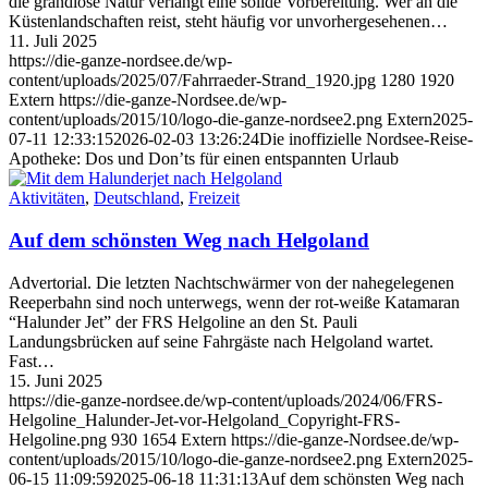
die grandiose Natur verlangt eine solide Vorbereitung. Wer an die
Küstenlandschaften reist, steht häufig vor unvorhergesehenen…
11. Juli 2025
https://die-ganze-nordsee.de/wp-
content/uploads/2025/07/Fahrraeder-Strand_1920.jpg
1280
1920
Extern
https://die-ganze-Nordsee.de/wp-
content/uploads/2015/10/logo-die-ganze-nordsee2.png
Extern
2025-
07-11 12:33:15
2026-02-03 13:26:24
Die inoffizielle Nordsee-Reise-
Apotheke: Dos und Don’ts für einen entspannten Urlaub
Aktivitäten
,
Deutschland
,
Freizeit
Auf dem schönsten Weg nach Helgoland
Advertorial. Die letzten Nachtschwärmer von der nahegelegenen
Reeperbahn sind noch unterwegs, wenn der rot-weiße Katamaran
“Halunder Jet” der FRS Helgoline an den St. Pauli
Landungsbrücken auf seine Fahrgäste nach Helgoland wartet.
Fast…
15. Juni 2025
https://die-ganze-nordsee.de/wp-content/uploads/2024/06/FRS-
Helgoline_Halunder-Jet-vor-Helgoland_Copyright-FRS-
Helgoline.png
930
1654
Extern
https://die-ganze-Nordsee.de/wp-
content/uploads/2015/10/logo-die-ganze-nordsee2.png
Extern
2025-
06-15 11:09:59
2025-06-18 11:31:13
Auf dem schönsten Weg nach