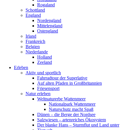
Rogaland
Schottland
England
Nordengland
Mittelengland
Ostengland
Irland
Frankreich
Belgien
Niederlande
Holland
Zeeland
Erleben
Aktiv und sportlich
Fahrradtour der Superlative
Auf alten Pfaden in Großbritannien
Friesensport
Natur erleben
Weltnaturerbe Wattenmeer
Nationalpark Wattenmeer
Naturschutz macht Spaß
Dünen – die Berge der Nordsee
Salzwiesen – artenreiches Ökosystem
Der blanke Hans – Sturmflut und Land unter