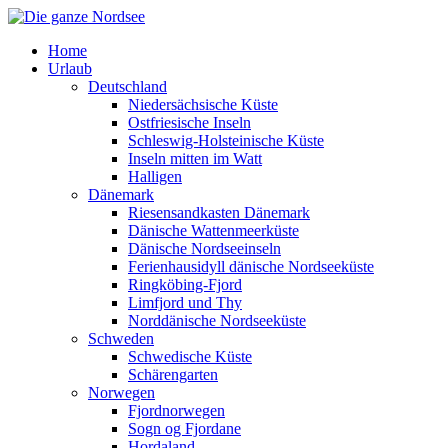
Home
Urlaub
Deutschland
Niedersächsische Küste
Ostfriesische Inseln
Schleswig-Holsteinische Küste
Inseln mitten im Watt
Halligen
Dänemark
Riesensandkasten Dänemark
Dänische Wattenmeerküste
Dänische Nordseeinseln
Ferienhausidyll dänische Nordseeküste
Ringköbing-Fjord
Limfjord und Thy
Norddänische Nordseeküste
Schweden
Schwedische Küste
Schärengarten
Norwegen
Fjordnorwegen
Sogn og Fjordane
Hordaland