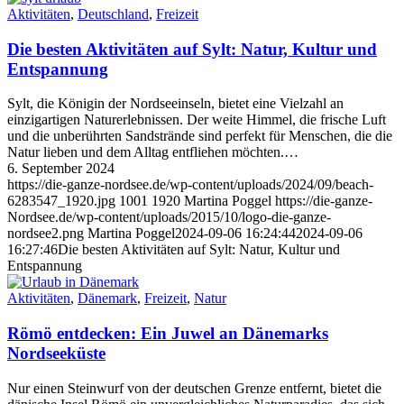
Aktivitäten
,
Deutschland
,
Freizeit
Die besten Aktivitäten auf Sylt: Natur, Kultur und
Entspannung
Sylt, die Königin der Nordseeinseln, bietet eine Vielzahl an
einzigartigen Naturerlebnissen. Der weite Himmel, die frische Luft
und die unberührten Sandstrände sind perfekt für Menschen, die die
Natur lieben und dem Alltag entfliehen möchten.…
6. September 2024
https://die-ganze-nordsee.de/wp-content/uploads/2024/09/beach-
6283547_1920.jpg
1001
1920
Martina Poggel
https://die-ganze-
Nordsee.de/wp-content/uploads/2015/10/logo-die-ganze-
nordsee2.png
Martina Poggel
2024-09-06 16:24:44
2024-09-06
16:27:46
Die besten Aktivitäten auf Sylt: Natur, Kultur und
Entspannung
Aktivitäten
,
Dänemark
,
Freizeit
,
Natur
Römö entdecken: Ein Juwel an Dänemarks
Nordseeküste
Nur einen Steinwurf von der deutschen Grenze entfernt, bietet die