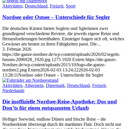
Aktivitäten
,
Deutschland
,
Freizeit
,
Sport
Nordsee oder Ostsee – Unterschiede für Segler
Die deutschen Küsten bieten Seglern und Sglerinnen zwei
grundlegend verschiedene Reviere, die jeweils eigene Reize und
Herausforderungen bereithalten. Einsteiger fragen sich oft, welches
Gewässer am besten zu ihren Fähigkeiten passt. Die…
3. Februar 2026
https://die-ganze-nordsee.de/wp-content/uploads/2026/02/segeln-
husum-2096928_1920.jpg
1275
1920
Extern
https://die-ganze-
Nordsee.de/wp-content/uploads/2015/10/logo-die-ganze-
nordsee2.png
Extern
2026-02-03 13:24:22
2026-02-03
13:28:11
Nordsee oder Ostsee – Unterschiede für Segler
Aktivitäten
,
Allgemein
,
Dänemark
,
Deutschland
,
Freizeit
,
Niederlande
Die inoffizielle Nordsee-Reise-Apotheke: Dos und
Don’ts für einen entspannten Urlaub
Heftiger Seewind, endlose Dünen und frische Brise – die
Nordseeküste überzeugt durch ihr maritimes Flair. Doch nicht nur