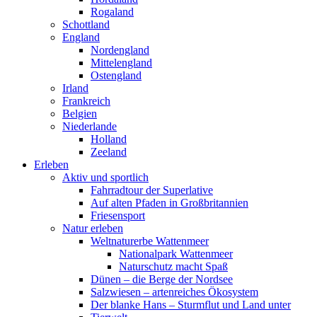
Rogaland
Schottland
England
Nordengland
Mittelengland
Ostengland
Irland
Frankreich
Belgien
Niederlande
Holland
Zeeland
Erleben
Aktiv und sportlich
Fahrradtour der Superlative
Auf alten Pfaden in Großbritannien
Friesensport
Natur erleben
Weltnaturerbe Wattenmeer
Nationalpark Wattenmeer
Naturschutz macht Spaß
Dünen – die Berge der Nordsee
Salzwiesen – artenreiches Ökosystem
Der blanke Hans – Sturmflut und Land unter