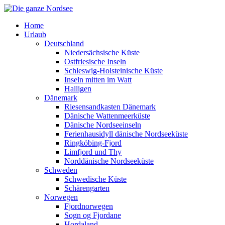
Home
Urlaub
Deutschland
Niedersächsische Küste
Ostfriesische Inseln
Schleswig-Holsteinische Küste
Inseln mitten im Watt
Halligen
Dänemark
Riesensandkasten Dänemark
Dänische Wattenmeerküste
Dänische Nordseeinseln
Ferienhausidyll dänische Nordseeküste
Ringköbing-Fjord
Limfjord und Thy
Norddänische Nordseeküste
Schweden
Schwedische Küste
Schärengarten
Norwegen
Fjordnorwegen
Sogn og Fjordane
Hordaland