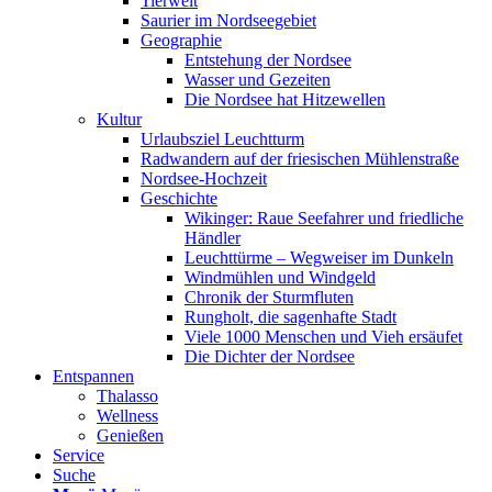
Tierwelt
Saurier im Nordseegebiet
Geographie
Entstehung der Nordsee
Wasser und Gezeiten
Die Nordsee hat Hitzewellen
Kultur
Urlaubsziel Leuchtturm
Radwandern auf der friesischen Mühlenstraße
Nordsee-Hochzeit
Geschichte
Wikinger: Raue Seefahrer und friedliche
Händler
Leuchttürme – Wegweiser im Dunkeln
Windmühlen und Windgeld
Chronik der Sturmfluten
Rungholt, die sagenhafte Stadt
Viele 1000 Menschen und Vieh ersäufet
Die Dichter der Nordsee
Entspannen
Thalasso
Wellness
Genießen
Service
Suche