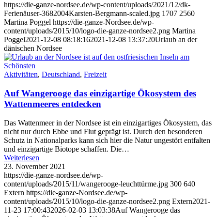
https://die-ganze-nordsee.de/wp-content/uploads/2021/12/dk-
Ferienäuser-3682004Karsten-Bergmann-scaled.jpg
1707
2560
Martina Poggel
https://die-ganze-Nordsee.de/wp-
content/uploads/2015/10/logo-die-ganze-nordsee2.png
Martina
Poggel
2021-12-08 08:18:16
2021-12-08 13:37:20
Urlaub an der
dänischen Nordsee
Aktivitäten
,
Deutschland
,
Freizeit
Auf Wangerooge das einzigartige Ökosystem des
Wattenmeeres entdecken
Das Wattenmeer in der Nordsee ist ein einzigartiges Ökosystem, das
nicht nur durch Ebbe und Flut geprägt ist. Durch den besonderen
Schutz in Nationalparks kann sich hier die Natur ungestört entfalten
und einzigartige Biotope schaffen. Die…
Weiterlesen
23. November 2021
https://die-ganze-nordsee.de/wp-
content/uploads/2015/11/wangerooge-leuchttürme.jpg
300
640
Extern
https://die-ganze-Nordsee.de/wp-
content/uploads/2015/10/logo-die-ganze-nordsee2.png
Extern
2021-
11-23 17:00:43
2026-02-03 13:03:38
Auf Wangerooge das