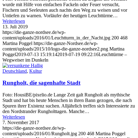
wurde mit Hilfe von einfachen Fackeln oder Feuer versucht,
Fischern und Seeleuten auch nachts den Weg zu weisen und vor
Untiefen zu warnen. Vorläufer der heutigen Leuchttürme…
Weiterlesen
13. Juli 2019
https://die-ganze-nordsee.de/wp-
content/uploads/2016/01/Leuchtturm_in_der_Nacht.jpg
200
468
Martina Poggel
https://die-ganze-Nordsee.de/wp-
content/uploads/2015/10/logo-die-ganze-nordsee2.png
Martina
Poggel
2019-07-13 15:19:14
2019-07-19 09:22:16
Leuchttürme –
Wegweiser im Dunkeln
Deutschland
,
Kultur
Rungholt, die sagenhafte Stadt
Foto: HousiBE/pixelio.de Lange Zeit galt Rungholt als mythische
Stadt und hat bis heute Menschen in ihren Bann gezogen, die nach
Spuren ihrer Existenz suchen. Alljährlich treffen sich Interessierte zu
den Nordstrander Rungholttagen. Manche…
Weiterlesen
7. November 2017
https://die-ganze-nordsee.de/wp-
content/uploads/2016/01/Rungholt.jpg
200
468
Martina Poggel