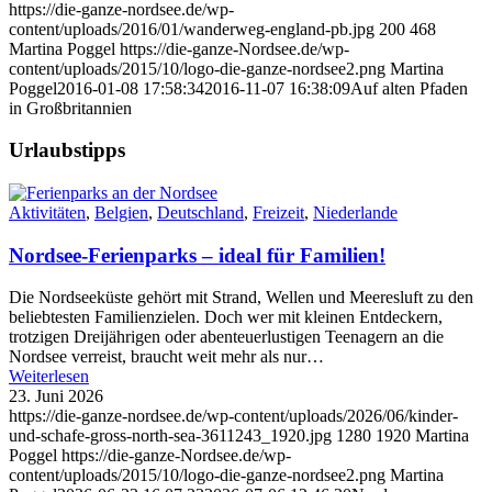
https://die-ganze-nordsee.de/wp-
content/uploads/2016/01/wanderweg-england-pb.jpg
200
468
Martina Poggel
https://die-ganze-Nordsee.de/wp-
content/uploads/2015/10/logo-die-ganze-nordsee2.png
Martina
Poggel
2016-01-08 17:58:34
2016-11-07 16:38:09
Auf alten Pfaden
in Großbritannien
Urlaubstipps
Aktivitäten
,
Belgien
,
Deutschland
,
Freizeit
,
Niederlande
Nordsee-Ferienparks – ideal für Familien!
Die Nordseeküste gehört mit Strand, Wellen und Meeresluft zu den
beliebtesten Familienzielen. Doch wer mit kleinen Entdeckern,
trotzigen Dreijährigen oder abenteuerlustigen Teenagern an die
Nordsee verreist, braucht weit mehr als nur…
Weiterlesen
23. Juni 2026
https://die-ganze-nordsee.de/wp-content/uploads/2026/06/kinder-
und-schafe-gross-north-sea-3611243_1920.jpg
1280
1920
Martina
Poggel
https://die-ganze-Nordsee.de/wp-
content/uploads/2015/10/logo-die-ganze-nordsee2.png
Martina