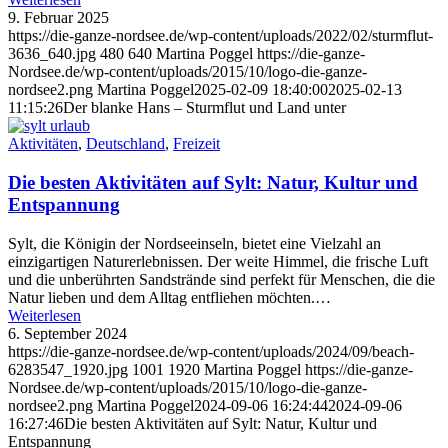
9. Februar 2025
https://die-ganze-nordsee.de/wp-content/uploads/2022/02/sturmflut-
3636_640.jpg
480
640
Martina Poggel
https://die-ganze-
Nordsee.de/wp-content/uploads/2015/10/logo-die-ganze-
nordsee2.png
Martina Poggel
2025-02-09 18:40:00
2025-02-13
11:15:26
Der blanke Hans – Sturmflut und Land unter
Aktivitäten
,
Deutschland
,
Freizeit
Die besten Aktivitäten auf Sylt: Natur, Kultur und
Entspannung
Sylt, die Königin der Nordseeinseln, bietet eine Vielzahl an
einzigartigen Naturerlebnissen. Der weite Himmel, die frische Luft
und die unberührten Sandstrände sind perfekt für Menschen, die die
Natur lieben und dem Alltag entfliehen möchten.…
Weiterlesen
6. September 2024
https://die-ganze-nordsee.de/wp-content/uploads/2024/09/beach-
6283547_1920.jpg
1001
1920
Martina Poggel
https://die-ganze-
Nordsee.de/wp-content/uploads/2015/10/logo-die-ganze-
nordsee2.png
Martina Poggel
2024-09-06 16:24:44
2024-09-06
16:27:46
Die besten Aktivitäten auf Sylt: Natur, Kultur und
Entspannung