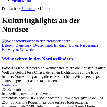
Menü
Menü
Du bist hier:
Startseite
1
/
Kultur
Kulturhighlights an der
Nordsee
Belgien
,
Dänemark
,
Deutschland
,
England
,
Kultur
,
Niederlande
,
Norwegen
,
Schweden
Weihnachten in den Nordseeländern
Foto: Rita Köhler/pixelio.de Weihnachten feiern die Christen in aller
Welt die Geburt Jesu Christi, der einen Lichtimpuls auf die Erde
brachte. Von Anfang an lag dieses Fest nicht im Winter, erst Papst
Julius I legte den Geburtstag auf den…
Weiterlesen
20. September 2025
https://die-ganze-nordsee.de/wp-
content/uploads/2016/11/Weihnachten_Rita-Köhler_pixelio.de_.jpg
200
468
Martina Poggel
https://die-ganze-Nordsee.de/wp-
content/uploads/2015/10/logo-die-ganze-nordsee2.png
Martina