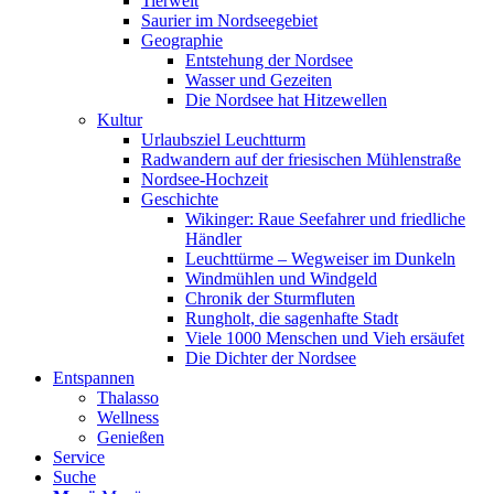
Tierwelt
Saurier im Nordseegebiet
Geographie
Entstehung der Nordsee
Wasser und Gezeiten
Die Nordsee hat Hitzewellen
Kultur
Urlaubsziel Leuchtturm
Radwandern auf der friesischen Mühlenstraße
Nordsee-Hochzeit
Geschichte
Wikinger: Raue Seefahrer und friedliche
Händler
Leuchttürme – Wegweiser im Dunkeln
Windmühlen und Windgeld
Chronik der Sturmfluten
Rungholt, die sagenhafte Stadt
Viele 1000 Menschen und Vieh ersäufet
Die Dichter der Nordsee
Entspannen
Thalasso
Wellness
Genießen
Service
Suche