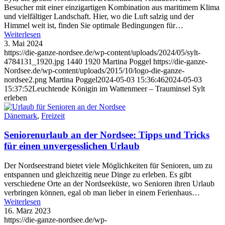
Besucher mit einer einzigartigen Kombination aus maritimem Klima
und vielfältiger Landschaft. Hier, wo die Luft salzig und der
Himmel weit ist, finden Sie optimale Bedingungen für…
Weiterlesen
3. Mai 2024
https://die-ganze-nordsee.de/wp-content/uploads/2024/05/sylt-
4784131_1920.jpg
1440
1920
Martina Poggel
https://die-ganze-
Nordsee.de/wp-content/uploads/2015/10/logo-die-ganze-
nordsee2.png
Martina Poggel
2024-05-03 15:36:46
2024-05-03
15:37:52
Leuchtende Königin im Wattenmeer – Trauminsel Sylt
erleben
Dänemark
,
Freizeit
Seniorenurlaub an der Nordsee: Tipps und Tricks
für einen unvergesslichen Urlaub
Der Nordseestrand bietet viele Möglichkeiten für Senioren, um zu
entspannen und gleichzeitig neue Dinge zu erleben. Es gibt
verschiedene Orte an der Nordseeküste, wo Senioren ihren Urlaub
verbringen können, egal ob man lieber in einem Ferienhaus…
Weiterlesen
16. März 2023
https://die-ganze-nordsee.de/wp-