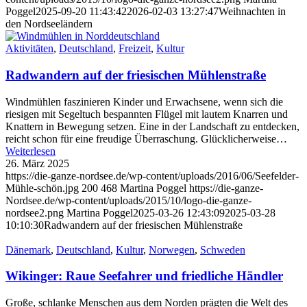
Poggel
2025-09-20 11:43:42
2026-02-03 13:27:47
Weihnachten in
den Nordseeländern
Aktivitäten
,
Deutschland
,
Freizeit
,
Kultur
Radwandern auf der friesischen Mühlenstraße
Windmühlen faszinieren Kinder und Erwachsene, wenn sich die
riesigen mit Segeltuch bespannten Flügel mit lautem Knarren und
Knattern in Bewegung setzen. Eine in der Landschaft zu entdecken,
reicht schon für eine freudige Überraschung. Glücklicherweise…
Weiterlesen
26. März 2025
https://die-ganze-nordsee.de/wp-content/uploads/2016/06/Seefelder-
Mühle-schön.jpg
200
468
Martina Poggel
https://die-ganze-
Nordsee.de/wp-content/uploads/2015/10/logo-die-ganze-
nordsee2.png
Martina Poggel
2025-03-26 12:43:09
2025-03-28
10:10:30
Radwandern auf der friesischen Mühlenstraße
Dänemark
,
Deutschland
,
Kultur
,
Norwegen
,
Schweden
Wikinger: Raue Seefahrer und friedliche Händler
Große, schlanke Menschen aus dem Norden prägten die Welt des