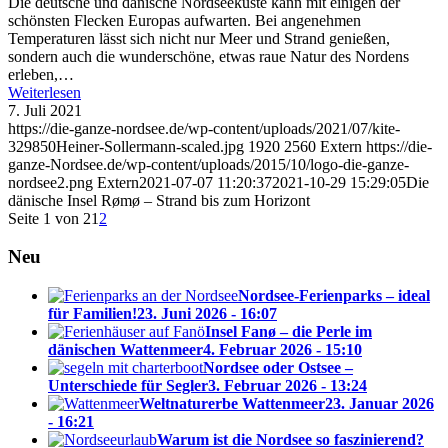
Die deutsche und dänische Nordseeküste kann mit einigen der
schönsten Flecken Europas aufwarten. Bei angenehmen
Temperaturen lässt sich nicht nur Meer und Strand genießen,
sondern auch die wunderschöne, etwas raue Natur des Nordens
erleben,…
Weiterlesen
7. Juli 2021
https://die-ganze-nordsee.de/wp-content/uploads/2021/07/kite-
329850Heiner-Sollermann-scaled.jpg
1920
2560
Extern
https://die-
ganze-Nordsee.de/wp-content/uploads/2015/10/logo-die-ganze-
nordsee2.png
Extern
2021-07-07 11:20:37
2021-10-29 15:29:05
Die
dänische Insel Rømø – Strand bis zum Horizont
Seite 1 von 2
1
2
Neu
Nordsee-Ferienparks – ideal
für Familien!
23. Juni 2026 - 16:07
Insel Fanø – die Perle im
dänischen Wattenmeer
4. Februar 2026 - 15:10
Nordsee oder Ostsee –
Unterschiede für Segler
3. Februar 2026 - 13:24
Weltnaturerbe Wattenmeer
23. Januar 2026
- 16:21
Warum ist die Nordsee so faszinierend?