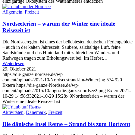
einzigartige Ökosystem des Wattenmeeres entdecken
Allgemein
,
Freizeit
Nordseeferien – warum der Winter eine ideale
Reisezeit ist
Die Nordseeregion ist eines der beliebtesten deutschen Feriengebiete
– auch in der kalten Jahreszeit. Saubere, salzhaltige Luft, feine
Sandstrände und das Hinterland mit zahlreichen Wander- und
Radwegen tragen zum Erholungswert bei. Im Herbst…
Weiterlesen
29. Oktober 2021
https://die-ganze-nordsee.de/wp-
content/uploads/2021/10/Nordseestrand-im-Winter.jpg
574
920
Extern
https://die-ganze-Nordsee.de/wp-
content/uploads/2015/10/logo-die-ganze-nordsee2.png
Extern
2021-
10-29 14:58:33
2021-10-29 15:28:49
Nordseeferien – warum der
Winter eine ideale Reisezeit ist
Aktivitäten
,
Dänemark
,
Freizeit
Die dänische Insel Rømø – Strand bis zum Horizont