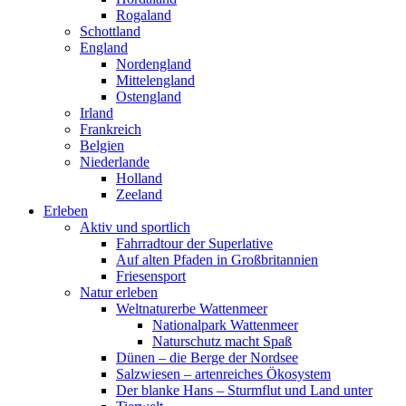
Rogaland
Schottland
England
Nordengland
Mittelengland
Ostengland
Irland
Frankreich
Belgien
Niederlande
Holland
Zeeland
Erleben
Aktiv und sportlich
Fahrradtour der Superlative
Auf alten Pfaden in Großbritannien
Friesensport
Natur erleben
Weltnaturerbe Wattenmeer
Nationalpark Wattenmeer
Naturschutz macht Spaß
Dünen – die Berge der Nordsee
Salzwiesen – artenreiches Ökosystem
Der blanke Hans – Sturmflut und Land unter