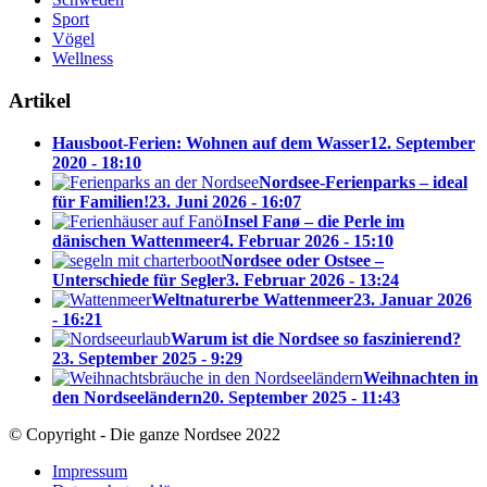
Sport
Vögel
Wellness
Artikel
Hausboot-Ferien: Wohnen auf dem Wasser
12. September
2020 - 18:10
Nordsee-Ferienparks – ideal
für Familien!
23. Juni 2026 - 16:07
Insel Fanø – die Perle im
dänischen Wattenmeer
4. Februar 2026 - 15:10
Nordsee oder Ostsee –
Unterschiede für Segler
3. Februar 2026 - 13:24
Weltnaturerbe Wattenmeer
23. Januar 2026
- 16:21
Warum ist die Nordsee so faszinierend?
23. September 2025 - 9:29
Weihnachten in
den Nordseeländern
20. September 2025 - 11:43
© Copyright - Die ganze Nordsee 2022
Impressum