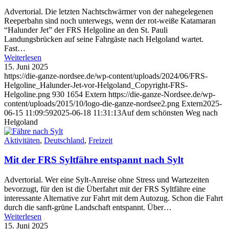
Advertorial. Die letzten Nachtschwärmer von der nahegelegenen
Reeperbahn sind noch unterwegs, wenn der rot-weiße Katamaran
“Halunder Jet” der FRS Helgoline an den St. Pauli
Landungsbrücken auf seine Fahrgäste nach Helgoland wartet.
Fast…
Weiterlesen
15. Juni 2025
https://die-ganze-nordsee.de/wp-content/uploads/2024/06/FRS-
Helgoline_Halunder-Jet-vor-Helgoland_Copyright-FRS-
Helgoline.png
930
1654
Extern
https://die-ganze-Nordsee.de/wp-
content/uploads/2015/10/logo-die-ganze-nordsee2.png
Extern
2025-
06-15 11:09:59
2025-06-18 11:31:13
Auf dem schönsten Weg nach
Helgoland
Aktivitäten
,
Deutschland
,
Freizeit
Mit der FRS Syltfähre entspannt nach Sylt
Advertorial. Wer eine Sylt-Anreise ohne Stress und Wartezeiten
bevorzugt, für den ist die Überfahrt mit der FRS Syltfähre eine
interessante Alternative zur Fahrt mit dem Autozug. Schon die Fahrt
durch die sanft-grüne Landschaft entspannt. Über…
Weiterlesen
15. Juni 2025