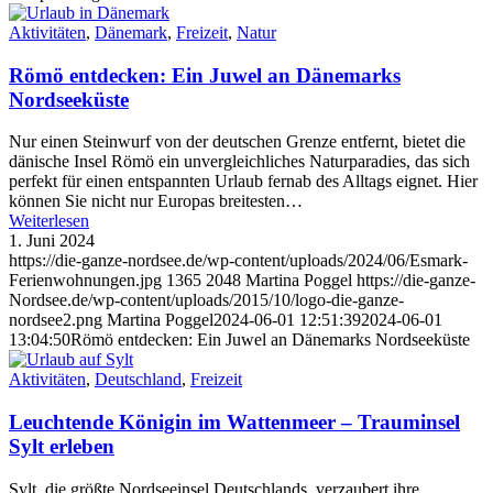
Aktivitäten
,
Dänemark
,
Freizeit
,
Natur
Römö entdecken: Ein Juwel an Dänemarks
Nordseeküste
Nur einen Steinwurf von der deutschen Grenze entfernt, bietet die
dänische Insel Römö ein unvergleichliches Naturparadies, das sich
perfekt für einen entspannten Urlaub fernab des Alltags eignet. Hier
können Sie nicht nur Europas breitesten…
Weiterlesen
1. Juni 2024
https://die-ganze-nordsee.de/wp-content/uploads/2024/06/Esmark-
Ferienwohnungen.jpg
1365
2048
Martina Poggel
https://die-ganze-
Nordsee.de/wp-content/uploads/2015/10/logo-die-ganze-
nordsee2.png
Martina Poggel
2024-06-01 12:51:39
2024-06-01
13:04:50
Römö entdecken: Ein Juwel an Dänemarks Nordseeküste
Aktivitäten
,
Deutschland
,
Freizeit
Leuchtende Königin im Wattenmeer – Trauminsel
Sylt erleben
Sylt, die größte Nordseeinsel Deutschlands, verzaubert ihre