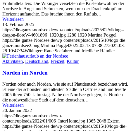
Frühmittelalters: Die Wikinger versetzten die Küstenbewohner der
Nordsee in Angst und Schrecken, wenn nur der Drachenkopf am
Horizont auftauchte. Das brachte ihnen den Ruf als…
Weiterlesen
13. Februar 2025
https://die-ganze-nordsee.de/wp-content/uploads/2025/02/vikings-
dragon-floreW-4601896_1920.jpg
1280
1920
Martina Poggel
https://die-ganze-Nordsee.de/wp-content/uploads/2015/10/logo-die-
ganze-nordsee2.png
Martina Poggel
2025-02-13 07:38:27
2025-03-
28 10:47:34
Wikinger: Raue Seefahrer und friedliche Händler
Aktivitäten
,
Deutschland
,
Freizeit
,
Kultur
Norden im Norden
Norden oder auch Nörden, wie sie auf Plattdeutsch bezeichnet wird,
ist eine der schönsten und ältesten Städte in Ostfriesland und feierte
2005 ihren 750. Jahrestag. Nahe der Nordsee gelegen, ist Norden
die nordwestlichste Stadt auf dem deutschen…
Weiterlesen
20. Januar 2022
https://die-ganze-nordsee.de/wp-
content/uploads/2022/01/006_InterHome.jpg
1365
2048
Extern
https://die-ganze-Nordsee.de/wp-content/uploads/2015/10/logo-die-