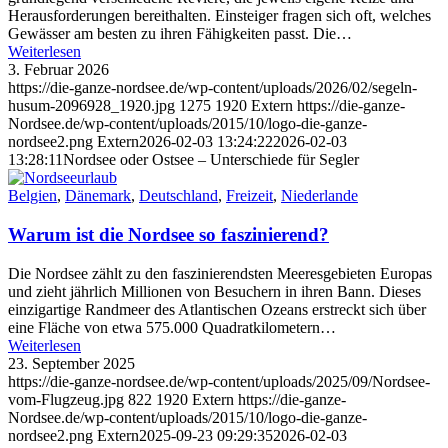
Herausforderungen bereithalten. Einsteiger fragen sich oft, welches
Gewässer am besten zu ihren Fähigkeiten passt. Die…
Weiterlesen
3. Februar 2026
https://die-ganze-nordsee.de/wp-content/uploads/2026/02/segeln-
husum-2096928_1920.jpg
1275
1920
Extern
https://die-ganze-
Nordsee.de/wp-content/uploads/2015/10/logo-die-ganze-
nordsee2.png
Extern
2026-02-03 13:24:22
2026-02-03
13:28:11
Nordsee oder Ostsee – Unterschiede für Segler
Belgien
,
Dänemark
,
Deutschland
,
Freizeit
,
Niederlande
Warum ist die Nordsee so faszinierend?
Die Nordsee zählt zu den faszinierendsten Meeresgebieten Europas
und zieht jährlich Millionen von Besuchern in ihren Bann. Dieses
einzigartige Randmeer des Atlantischen Ozeans erstreckt sich über
eine Fläche von etwa 575.000 Quadratkilometern…
Weiterlesen
23. September 2025
https://die-ganze-nordsee.de/wp-content/uploads/2025/09/Nordsee-
vom-Flugzeug.jpg
822
1920
Extern
https://die-ganze-
Nordsee.de/wp-content/uploads/2015/10/logo-die-ganze-
nordsee2.png
Extern
2025-09-23 09:29:35
2026-02-03