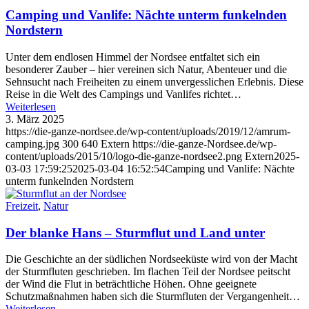
Camping und Vanlife: Nächte unterm funkelnden
Nordstern
Unter dem endlosen Himmel der Nordsee entfaltet sich ein
besonderer Zauber – hier vereinen sich Natur, Abenteuer und die
Sehnsucht nach Freiheiten zu einem unvergesslichen Erlebnis. Diese
Reise in die Welt des Campings und Vanlifes richtet…
Weiterlesen
3. März 2025
https://die-ganze-nordsee.de/wp-content/uploads/2019/12/amrum-
camping.jpg
300
640
Extern
https://die-ganze-Nordsee.de/wp-
content/uploads/2015/10/logo-die-ganze-nordsee2.png
Extern
2025-
03-03 17:59:25
2025-03-04 16:52:54
Camping und Vanlife: Nächte
unterm funkelnden Nordstern
Freizeit
,
Natur
Der blanke Hans – Sturmflut und Land unter
Die Geschichte an der südlichen Nordseeküste wird von der Macht
der Sturmfluten geschrieben. Im flachen Teil der Nordsee peitscht
der Wind die Flut in beträchtliche Höhen. Ohne geeignete
Schutzmaßnahmen haben sich die Sturmfluten der Vergangenheit…
Weiterlesen