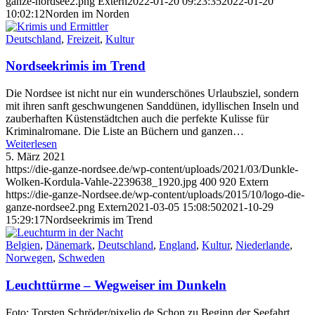
ganze-nordsee2.png
Extern
2022-01-20 09:23:35
2022-01-20
10:02:12
Norden im Norden
Deutschland
,
Freizeit
,
Kultur
Nordseekrimis im Trend
Die Nordsee ist nicht nur ein wunderschönes Urlaubsziel, sondern
mit ihren sanft geschwungenen Sanddünen, idyllischen Inseln und
zauberhaften Küstenstädtchen auch die perfekte Kulisse für
Kriminalromane. Die Liste an Büchern und ganzen…
Weiterlesen
5. März 2021
https://die-ganze-nordsee.de/wp-content/uploads/2021/03/Dunkle-
Wolken-Kordula-Vahle-2239638_1920.jpg
400
920
Extern
https://die-ganze-Nordsee.de/wp-content/uploads/2015/10/logo-die-
ganze-nordsee2.png
Extern
2021-03-05 15:08:50
2021-10-29
15:29:17
Nordseekrimis im Trend
Belgien
,
Dänemark
,
Deutschland
,
England
,
Kultur
,
Niederlande
,
Norwegen
,
Schweden
Leuchttürme – Wegweiser im Dunkeln
Foto: Torsten Schröder/pixelio.de Schon zu Beginn der Seefahrt