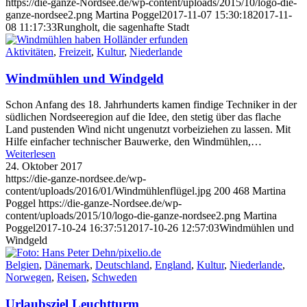
https://die-ganze-Nordsee.de/wp-content/uploads/2015/10/logo-die-
ganze-nordsee2.png
Martina Poggel
2017-11-07 15:30:18
2017-11-
08 11:17:33
Rungholt, die sagenhafte Stadt
Aktivitäten
,
Freizeit
,
Kultur
,
Niederlande
Windmühlen und Windgeld
Schon Anfang des 18. Jahrhunderts kamen findige Techniker in der
südlichen Nordseeregion auf die Idee, den stetig über das flache
Land pustenden Wind nicht ungenutzt vorbeiziehen zu lassen. Mit
Hilfe einfacher technischer Bauwerke, den Windmühlen,…
Weiterlesen
24. Oktober 2017
https://die-ganze-nordsee.de/wp-
content/uploads/2016/01/Windmühlenflügel.jpg
200
468
Martina
Poggel
https://die-ganze-Nordsee.de/wp-
content/uploads/2015/10/logo-die-ganze-nordsee2.png
Martina
Poggel
2017-10-24 16:37:51
2017-10-26 12:57:03
Windmühlen und
Windgeld
Belgien
,
Dänemark
,
Deutschland
,
England
,
Kultur
,
Niederlande
,
Norwegen
,
Reisen
,
Schweden
Urlaubsziel Leuchtturm