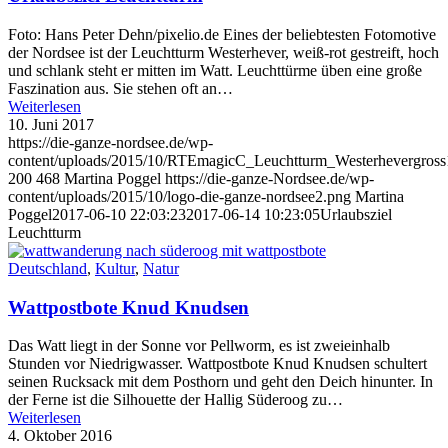
Foto: Hans Peter Dehn/pixelio.de Eines der beliebtesten Fotomotive
der Nordsee ist der Leuchtturm Westerhever, weiß-rot gestreift, hoch
und schlank steht er mitten im Watt. Leuchttürme üben eine große
Faszination aus. Sie stehen oft an…
Weiterlesen
10. Juni 2017
https://die-ganze-nordsee.de/wp-
content/uploads/2015/10/RTEmagicC_Leuchtturm_Westerhevergross1
200
468
Martina Poggel
https://die-ganze-Nordsee.de/wp-
content/uploads/2015/10/logo-die-ganze-nordsee2.png
Martina
Poggel
2017-06-10 22:03:23
2017-06-14 10:23:05
Urlaubsziel
Leuchtturm
Deutschland
,
Kultur
,
Natur
Wattpostbote Knud Knudsen
Das Watt liegt in der Sonne vor Pellworm, es ist zweieinhalb
Stunden vor Niedrigwasser. Wattpostbote Knud Knudsen schultert
seinen Rucksack mit dem Posthorn und geht den Deich hinunter. In
der Ferne ist die Silhouette der Hallig Süderoog zu…
Weiterlesen
4. Oktober 2016