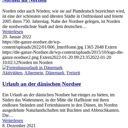
Norden oder auch Nörden, wie sie auf Plattdeutsch bezeichnet wird,
ist eine der schönsten und ältesten Städte in Ostfriesland und feierte
2005 ihren 750. Jahrestag. Nahe der Nordsee gelegen, ist Norden
die nordwestlichste Stadt auf dem deutschen…
Weiterlesen
20. Januar 2022
https://die-ganze-nordsee.de/wp-
content/uploads/2022/01/006_InterHome.jpg
1365
2048
Extern
https://die-ganze-Nordsee.de/wp-content/uploads/2015/10/logo-die-
ganze-nordsee2.png
Extern
2022-01-20 09:23:35
2022-01-20
10:02:12
Norden im Norden
Aktivitäten
,
Allgemein
,
Dänemark
,
Freizeit
Urlaub an der dänischen Nordsee
Ein Urlaub an der dänischen Nordsee hat einiges zu bieten, im
Süden das Wattenmeer, in der Mitte die Haffküste mit ihren
endlosen Stränden und Ferienhäusern in den Dünen, im Norden
ausgedehnte Naturlandschaften mit Buchten und Abbruchkanten.
Die…
Weiterlesen
8. Dezember 2021