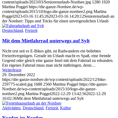
content/uploads/2023/03/Seniorenurlaub-Nordsee.jpg
1280
1920
Martina Poggel
https://die-ganze-Nordsee.de/wp-
content/uploads/2015/10/logo-die-ganze-nordsee2.png
Martina
Poggel
2023-03-16 11:45:26
2023-03-16 14:20:12
Seniorenurlaub an
der Nordsee: Tipps und Tricks für einen unvergesslichen Urlaub
Deutschland
,
Freizeit
Mit dem Mietfahrrad unterwegs auf Sylt
Nicht erst seit es E-Bikes gibt, ist Radwandern ein beliebtes
Freizeitvergnügen. Gerade im Urlaub macht es Spaß, eine fremde
Gegend oder gleich eine ganze Insel mit dem Fahrrad zu erkunden.
Ein eigenes Fahrrad muss man nicht mitbringen, denn…
Weiterlesen
29. Dezember 2022
https://die-ganze-nordsee.de/wp-content/uploads/2022/12/bike-
259775-scaled.jpg
1688
2560
Martina Poggel
https://die-ganze-
Nordsee.de/wp-content/uploads/2015/10/logo-die-ganze-
nordsee2.png
Martina Poggel
2022-12-29 13:42:56
2022-12-29
16:02:36
Mit dem Mietfahrrad unterwegs auf Sylt
Aktivitäten
,
Deutschland
,
Freizeit
,
Kultur
Norden im Norden