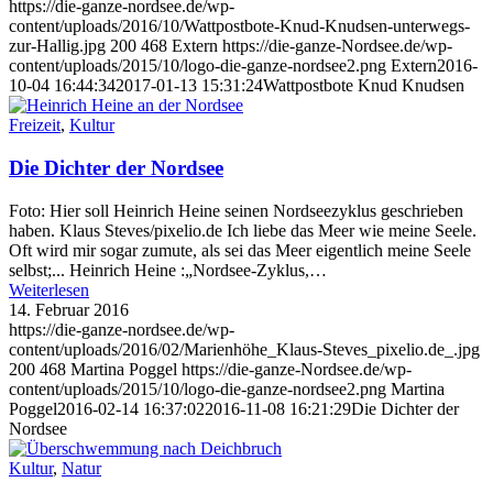
https://die-ganze-nordsee.de/wp-
content/uploads/2016/10/Wattpostbote-Knud-Knudsen-unterwegs-
zur-Hallig.jpg
200
468
Extern
https://die-ganze-Nordsee.de/wp-
content/uploads/2015/10/logo-die-ganze-nordsee2.png
Extern
2016-
10-04 16:44:34
2017-01-13 15:31:24
Wattpostbote Knud Knudsen
Freizeit
,
Kultur
Die Dichter der Nordsee
Foto: Hier soll Heinrich Heine seinen Nordseezyklus geschrieben
haben. Klaus Steves/pixelio.de Ich liebe das Meer wie meine Seele.
Oft wird mir sogar zumute, als sei das Meer eigentlich meine Seele
selbst;... Heinrich Heine :„Nordsee-Zyklus,…
Weiterlesen
14. Februar 2016
https://die-ganze-nordsee.de/wp-
content/uploads/2016/02/Marienhöhe_Klaus-Steves_pixelio.de_.jpg
200
468
Martina Poggel
https://die-ganze-Nordsee.de/wp-
content/uploads/2015/10/logo-die-ganze-nordsee2.png
Martina
Poggel
2016-02-14 16:37:02
2016-11-08 16:21:29
Die Dichter der
Nordsee
Kultur
,
Natur