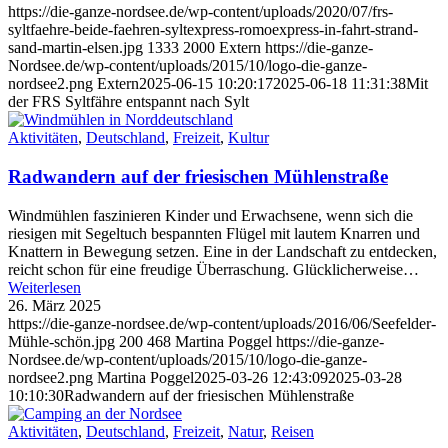
https://die-ganze-nordsee.de/wp-content/uploads/2020/07/frs-
syltfaehre-beide-faehren-syltexpress-romoexpress-in-fahrt-strand-
sand-martin-elsen.jpg
1333
2000
Extern
https://die-ganze-
Nordsee.de/wp-content/uploads/2015/10/logo-die-ganze-
nordsee2.png
Extern
2025-06-15 10:20:17
2025-06-18 11:31:38
Mit
der FRS Syltfähre entspannt nach Sylt
Aktivitäten
,
Deutschland
,
Freizeit
,
Kultur
Radwandern auf der friesischen Mühlenstraße
Windmühlen faszinieren Kinder und Erwachsene, wenn sich die
riesigen mit Segeltuch bespannten Flügel mit lautem Knarren und
Knattern in Bewegung setzen. Eine in der Landschaft zu entdecken,
reicht schon für eine freudige Überraschung. Glücklicherweise…
Weiterlesen
26. März 2025
https://die-ganze-nordsee.de/wp-content/uploads/2016/06/Seefelder-
Mühle-schön.jpg
200
468
Martina Poggel
https://die-ganze-
Nordsee.de/wp-content/uploads/2015/10/logo-die-ganze-
nordsee2.png
Martina Poggel
2025-03-26 12:43:09
2025-03-28
10:10:30
Radwandern auf der friesischen Mühlenstraße
Aktivitäten
,
Deutschland
,
Freizeit
,
Natur
,
Reisen