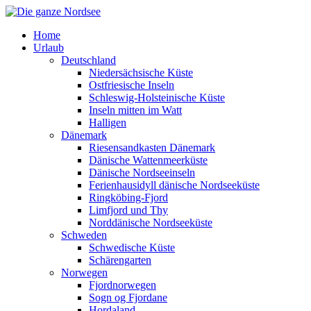
Home
Urlaub
Deutschland
Niedersächsische Küste
Ostfriesische Inseln
Schleswig-Holsteinische Küste
Inseln mitten im Watt
Halligen
Dänemark
Riesensandkasten Dänemark
Dänische Wattenmeerküste
Dänische Nordseeinseln
Ferienhausidyll dänische Nordseeküste
Ringköbing-Fjord
Limfjord und Thy
Norddänische Nordseeküste
Schweden
Schwedische Küste
Schärengarten
Norwegen
Fjordnorwegen
Sogn og Fjordane
Hordaland