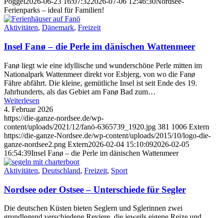
Poggel
2026-06-23 16:07:32
2026-07-06 12:46:30
Nordsee-
Ferienparks – ideal für Familien!
Aktivitäten
,
Dänemark
,
Freizeit
Insel Fanø – die Perle im dänischen Wattenmeer
Fanø liegt wie eine idyllische und wunderschöne Perle mitten im
Nationalpark Wattenmeer direkt vor Esbjerg, von wo die Fanø
Fähre abfährt. Die kleine, gemütliche Insel ist seit Ende des 19.
Jahrhunderts, als das Gebiet am Fanø Bad zum…
Weiterlesen
4. Februar 2026
https://die-ganze-nordsee.de/wp-
content/uploads/2021/12/fanö-6365739_1920.jpg
381
1006
Extern
https://die-ganze-Nordsee.de/wp-content/uploads/2015/10/logo-die-
ganze-nordsee2.png
Extern
2026-02-04 15:10:09
2026-02-05
16:54:39
Insel Fanø – die Perle im dänischen Wattenmeer
Aktivitäten
,
Deutschland
,
Freizeit
,
Sport
Nordsee oder Ostsee – Unterschiede für Segler
Die deutschen Küsten bieten Seglern und Sglerinnen zwei
grundlegend verschiedene Reviere, die jeweils eigene Reize und