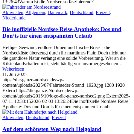
13:26:43
Warum ist die Nordsee so faszinierend?
Aktivitäten
,
Allgemein
,
Dänemark
,
Deutschland
,
Freizeit
,
Niederlande
Die inoffizielle Nordsee-Reise-Apotheke: Dos und
Don’ts für einen entspannten Urlaub
Heftiger Seewind, endlose Dünen und frische Brise – die
Nordseeküste überzeugt durch ihr maritimes Flair. Doch nicht nur
die grandiose Natur verlangt eine solide Vorbereitung. Wer an die
Küstenlandschaften reist, steht häufig vor unvorhergesehenen…
Weiterlesen
11. Juli 2025
https://die-ganze-nordsee.de/wp-
content/uploads/2025/07/Fahrraeder-Strand_1920.jpg
1280
1920
Extern
https://die-ganze-Nordsee.de/wp-
content/uploads/2015/10/logo-die-ganze-nordsee2.png
Extern
2025-
07-11 12:33:15
2026-02-03 13:26:24
Die inoffizielle Nordsee-Reise-
Apotheke: Dos und Don’ts für einen entspannten Urlaub
Aktivitäten
,
Deutschland
,
Freizeit
Auf dem schönsten Weg nach Helgoland