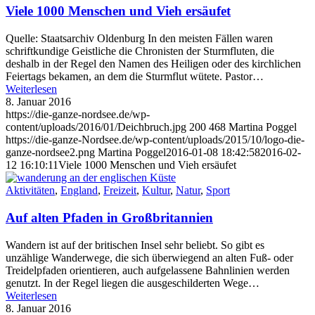
Viele 1000 Menschen und Vieh ersäufet
Quelle: Staatsarchiv Oldenburg In den meisten Fällen waren
schriftkundige Geistliche die Chronisten der Sturmfluten, die
deshalb in der Regel den Namen des Heiligen oder des kirchlichen
Feiertags bekamen, an dem die Sturmflut wütete. Pastor…
Weiterlesen
8. Januar 2016
https://die-ganze-nordsee.de/wp-
content/uploads/2016/01/Deichbruch.jpg
200
468
Martina Poggel
https://die-ganze-Nordsee.de/wp-content/uploads/2015/10/logo-die-
ganze-nordsee2.png
Martina Poggel
2016-01-08 18:42:58
2016-02-
12 16:10:11
Viele 1000 Menschen und Vieh ersäufet
Aktivitäten
,
England
,
Freizeit
,
Kultur
,
Natur
,
Sport
Auf alten Pfaden in Großbritannien
Wandern ist auf der britischen Insel sehr beliebt. So gibt es
unzählige Wanderwege, die sich überwiegend an alten Fuß- oder
Treidelpfaden orientieren, auch aufgelassene Bahnlinien werden
genutzt. In der Regel liegen die ausgeschilderten Wege…
Weiterlesen
8. Januar 2016