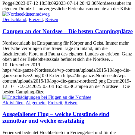
Poggel
2023-07-12 18:38:09
2023-07-14 20:42:30
Nordseezauber im
eigenen Domizil – unvergessliche Ferienhausmomente an der Küste
Deutschland
,
Freizeit
,
Reisen
Campen an der Nordsee – Die besten Campingplätze
Nordseeurlaub ist Entspannung für Körper und Geist. Immer mehr
Deutsche verbringen ihre freien Tage im Inland, um die
faszinierende Flora und Fauna des eigenen Landes zu erleben. Ganz
oben auf der Beliebtheitsskala befindet sich die Nordsee…
10. Dezember 2019
https://die-ganze-Nordsee.de/wp-content/uploads/2015/10/logo-die-
ganze-nordsee2.png
0
0
Extern
https://die-ganze-Nordsee.de/wp-
content/uploads/2015/10/logo-die-ganze-nordsee2.png
Extern
2019-
12-10 17:23:24
2025-03-04 16:54:23
Campen an der Nordsee – Die
besten Campingplätze
Aktivitäten
,
Allgemein
,
Freizeit
,
Reisen
Ausgefallener Flug – welche Umstände sind
zumutbar und welche ersatzfähig
Ferienzeit bedeutet Hochbetrieb im Feriengebiet und für die