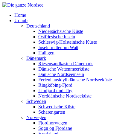
Home
Urlaub
Deutschland
Niedersächsische Küste
Ostfriesische Inseln
Schleswig-Holsteinische Küste
Inseln mitten im Watt
Halligen
Dänemark
Riesensandkasten Dänemark
Dänische Wattenmeerküste
Dänische Nordseeinseln
Ferienhausidyll dänische Nordseeküste
Ringköbing-Fjord
Limfjord und Thy
Norddänische Nordseeküste
Schweden
Schwedische Küste
Schärengarten
Norwegen
Fjordnorwegen
Sogn og Fjordane
Hordaland