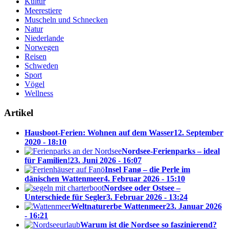
Kultur
Meerestiere
Muscheln und Schnecken
Natur
Niederlande
Norwegen
Reisen
Schweden
Sport
Vögel
Wellness
Artikel
Hausboot-Ferien: Wohnen auf dem Wasser
12. September
2020 - 18:10
Nordsee-Ferienparks – ideal
für Familien!
23. Juni 2026 - 16:07
Insel Fanø – die Perle im
dänischen Wattenmeer
4. Februar 2026 - 15:10
Nordsee oder Ostsee –
Unterschiede für Segler
3. Februar 2026 - 13:24
Weltnaturerbe Wattenmeer
23. Januar 2026
- 16:21
Warum ist die Nordsee so faszinierend?