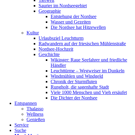
Tierwelt
Saurier im Nordseegebiet
Geographie
Entstehung der Nordsee
Wasser und Gezeiten
Die Nordsee hat Hitzewellen
Kultur
Urlaubsziel Leuchtturm
Radwandern auf der friesischen Mühlenstraße
Nordsee-Hochzeit
Geschichte
Wikinger: Raue Seefahrer und friedliche
Händler
Leuchttürme – Wegweiser im Dunkeln
Windmühlen und Windgeld
Chronik der Sturmfluten
Rungholt, die sagenhafte Stadt
Viele 1000 Menschen und Vieh ersäufet
Die Dichter der Nordsee
Entspannen
Thalasso
Wellness
Genießen
Service
Suche