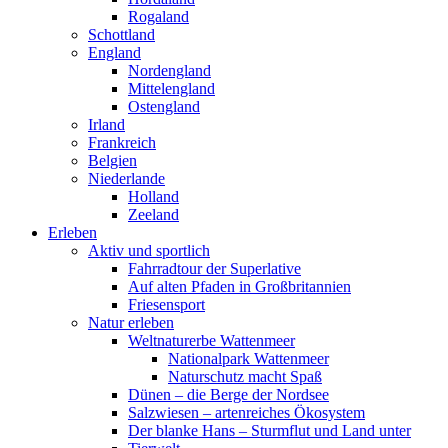
Rogaland
Schottland
England
Nordengland
Mittelengland
Ostengland
Irland
Frankreich
Belgien
Niederlande
Holland
Zeeland
Erleben
Aktiv und sportlich
Fahrradtour der Superlative
Auf alten Pfaden in Großbritannien
Friesensport
Natur erleben
Weltnaturerbe Wattenmeer
Nationalpark Wattenmeer
Naturschutz macht Spaß
Dünen – die Berge der Nordsee
Salzwiesen – artenreiches Ökosystem
Der blanke Hans – Sturmflut und Land unter