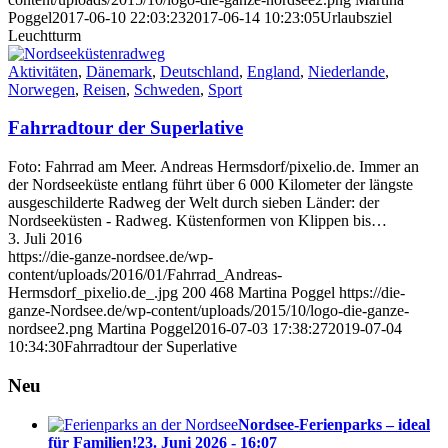
Poggel
2017-06-10 22:03:23
2017-06-14 10:23:05
Urlaubsziel
Leuchtturm
Aktivitäten
,
Dänemark
,
Deutschland
,
England
,
Niederlande
,
Norwegen
,
Reisen
,
Schweden
,
Sport
Fahrradtour der Superlative
Foto: Fahrrad am Meer. Andreas Hermsdorf/pixelio.de. Immer an
der Nordseeküste entlang führt über 6 000 Kilometer der längste
ausgeschilderte Radweg der Welt durch sieben Länder: der
Nordseeküsten - Radweg. Küstenformen von Klippen bis…
3. Juli 2016
https://die-ganze-nordsee.de/wp-
content/uploads/2016/01/Fahrrad_Andreas-
Hermsdorf_pixelio.de_.jpg
200
468
Martina Poggel
https://die-
ganze-Nordsee.de/wp-content/uploads/2015/10/logo-die-ganze-
nordsee2.png
Martina Poggel
2016-07-03 17:38:27
2019-07-04
10:34:30
Fahrradtour der Superlative
Neu
Nordsee-Ferienparks – ideal
für Familien!
23. Juni 2026 - 16:07