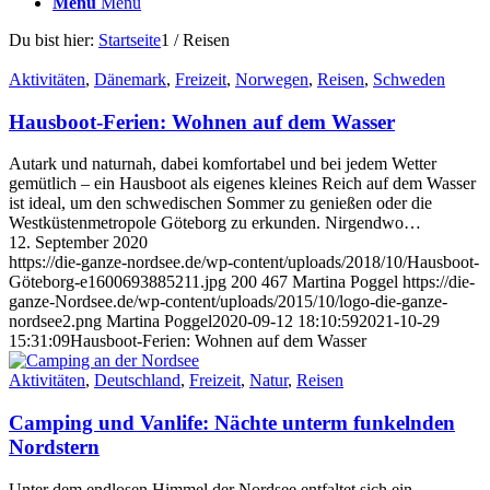
Menü
Menü
Du bist hier:
Startseite
1
/
Reisen
Aktivitäten
,
Dänemark
,
Freizeit
,
Norwegen
,
Reisen
,
Schweden
Hausboot-Ferien: Wohnen auf dem Wasser
Autark und naturnah, dabei komfortabel und bei jedem Wetter
gemütlich – ein Hausboot als eigenes kleines Reich auf dem Wasser
ist ideal, um den schwedischen Sommer zu genießen oder die
Westküstenmetropole Göteborg zu erkunden. Nirgendwo…
12. September 2020
https://die-ganze-nordsee.de/wp-content/uploads/2018/10/Hausboot-
Göteborg-e1600693885211.jpg
200
467
Martina Poggel
https://die-
ganze-Nordsee.de/wp-content/uploads/2015/10/logo-die-ganze-
nordsee2.png
Martina Poggel
2020-09-12 18:10:59
2021-10-29
15:31:09
Hausboot-Ferien: Wohnen auf dem Wasser
Aktivitäten
,
Deutschland
,
Freizeit
,
Natur
,
Reisen
Camping und Vanlife: Nächte unterm funkelnden
Nordstern
Unter dem endlosen Himmel der Nordsee entfaltet sich ein