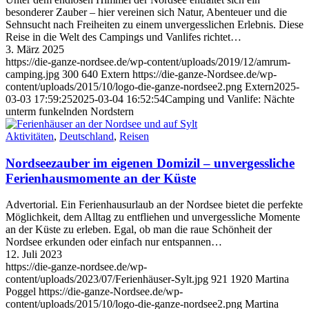
besonderer Zauber – hier vereinen sich Natur, Abenteuer und die
Sehnsucht nach Freiheiten zu einem unvergesslichen Erlebnis. Diese
Reise in die Welt des Campings und Vanlifes richtet…
3. März 2025
https://die-ganze-nordsee.de/wp-content/uploads/2019/12/amrum-
camping.jpg
300
640
Extern
https://die-ganze-Nordsee.de/wp-
content/uploads/2015/10/logo-die-ganze-nordsee2.png
Extern
2025-
03-03 17:59:25
2025-03-04 16:52:54
Camping und Vanlife: Nächte
unterm funkelnden Nordstern
Aktivitäten
,
Deutschland
,
Reisen
Nordseezauber im eigenen Domizil – unvergessliche
Ferienhausmomente an der Küste
Advertorial. Ein Ferienhausurlaub an der Nordsee bietet die perfekte
Möglichkeit, dem Alltag zu entfliehen und unvergessliche Momente
an der Küste zu erleben. Egal, ob man die raue Schönheit der
Nordsee erkunden oder einfach nur entspannen…
12. Juli 2023
https://die-ganze-nordsee.de/wp-
content/uploads/2023/07/Ferienhäuser-Sylt.jpg
921
1920
Martina
Poggel
https://die-ganze-Nordsee.de/wp-
content/uploads/2015/10/logo-die-ganze-nordsee2.png
Martina