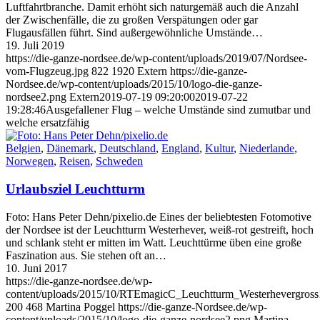
Luftfahrtbranche. Damit erhöht sich naturgemäß auch die Anzahl
der Zwischenfälle, die zu großen Verspätungen oder gar
Flugausfällen führt. Sind außergewöhnliche Umstände…
19. Juli 2019
https://die-ganze-nordsee.de/wp-content/uploads/2019/07/Nordsee-
vom-Flugzeug.jpg
822
1920
Extern
https://die-ganze-
Nordsee.de/wp-content/uploads/2015/10/logo-die-ganze-
nordsee2.png
Extern
2019-07-19 09:20:00
2019-07-22
19:28:46
Ausgefallener Flug – welche Umstände sind zumutbar und
welche ersatzfähig
Belgien
,
Dänemark
,
Deutschland
,
England
,
Kultur
,
Niederlande
,
Norwegen
,
Reisen
,
Schweden
Urlaubsziel Leuchtturm
Foto: Hans Peter Dehn/pixelio.de Eines der beliebtesten Fotomotive
der Nordsee ist der Leuchtturm Westerhever, weiß-rot gestreift, hoch
und schlank steht er mitten im Watt. Leuchttürme üben eine große
Faszination aus. Sie stehen oft an…
10. Juni 2017
https://die-ganze-nordsee.de/wp-
content/uploads/2015/10/RTEmagicC_Leuchtturm_Westerhevergross1
200
468
Martina Poggel
https://die-ganze-Nordsee.de/wp-
content/uploads/2015/10/logo-die-ganze-nordsee2.png
Martina