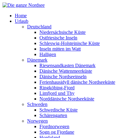
Home
Urlaub
Deutschland
Niedersächsische Küste
Ostfriesische Inseln
Schleswig-Holsteinische Küste
Inseln mitten im Watt
Halligen
Dänemark
Riesensandkasten Dänemark
Dänische Wattenmeerküste
Dänische Nordseeinseln
Ferienhausidyll dänische Nordseeküste
Ringköbing-Fjord
Limfjord und Thy
Norddänische Nordseeküste
Schweden
Schwedische Küste
Schärengarten
Norwegen
Fjordnorwegen
Sogn og Fjordane
Hordaland