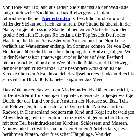
Von Hoek van Holland aus radeln Sie zunächst an der Westküste
lang durch weite Sanddünen. Das Radwegenetz in den
fahrradfreundlichen
Niederlanden
ist beachtlich und aufgrund
fehlender Steigungen leicht zu fahren. Der Strand ist überall in der
Nähe, einige interessante Städte lohnen einen Abstecher wie der
größte Seehafen Europas Rotterdam, die Töpferstadt Delft oder
Haarlem, die kleine Schwester von Amsterdam. Die Nordküste
verläuft am Wattenmeer entlang. Im Sommer können Sie von Den
Helder aus über ein kleines Inselhopping dem Radweg folgen. Wer
in der Nebensaison unterwegs ist oder lieber auf dem Festland
bleiben möchte, nimmt den Weg über die Polder- und Deichwege
der nördlichen Niederlande. Eine besondere Attraktion ist die
Strecke über den Abschlussdeich des Ijsselmeeres. Links und rechts
schweift Ihr Blick 30 Kilometer lang über das Meer.
Das Wattenmeer, das von den Niederlanden bis Dänemark reicht, ist
in
Deutschland
Ihr ständiger Begleiter, ebenso der allgegenwärtige
Deich, der das Land vor dem Ansturm der Nordsee schützt. Teils
auf Feldwegen, teils auf oder am Deich ist der Nordseeküsten-
Radweg in Deutschland bequem mit Kind und Kegel zu bewältigen.
Abwechslungsreich ist er durch eine Vielzahl gemütlicher Dörfer
mit zum Teil beeindruckenden Kirchen, Schlössern und Museen.
Man wandelt in Ostfriesland auf den Spuren Störtebeckers, des
berühmten Piraten, oder friesischer Häuptlinge. Von den