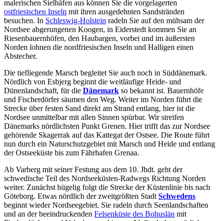
malerischen Sielhäfen aus können Sie die vorgelagerten
ostfriesischen Inseln
mit ihren ausgedehnten Sandstränden
besuchen. In
Schleswig-Holstein
radeln Sie auf den mühsam der
Nordsee abgerungenen Koogen, in Eiderstedt kommen Sie an
Riesenbauernhöfen, den Haubargen, vorbei und im äußersten
Norden lohnen die nordfriesischen Inseln und Halligen einen
Abstecher.
Die tiefliegende Marsch begleitet Sie auch noch in Süddänemark.
Nördlich von Esbjerg beginnt die weitläufige Heide- und
Dünenlandschaft, für die
Dänemark
so bekannt ist. Bauernhöfe
und Fischerdörfer säumen den Weg. Weiter im Norden führt die
Strecke über festen Sand direkt am Strand entlang, hier ist die
Nordsee unmittelbar mit allen Sinnen spürbar. Wir streifen
Dänemarks nördlichsten Punkt Grenen. Hier trifft das zur Nordsee
gehörende Skagerrak auf das Kattegat der Ostsee. Die Route führt
nun durch ein Naturschutzgebiet mit Marsch und Heide und entlang
der Ostseeküste bis zum Fährhafen Grenaa.
Ab Varberg mit seiner Festung aus dem 10. Jhdt. geht der
schwedische Teil des Nordseeküsten-Radwegs Richtung Norden
weiter. Zunächst hügelig folgt die Strecke der Küstenlinie bis nach
Göteborg. Etwas nördlich der zweitgrößten Stadt
Schwedens
beginnt wieder Nordseegebiet. Sie radeln durch Seenlandschaften
und an der beeindruckenden
Felsenküste des Bohuslän
mit