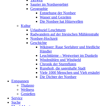
Tierwelt
Saurier im Nordseegebiet
Geographie
Entstehung der Nordsee
Wasser und Gezeiten
Die Nordsee hat Hitzewellen
Kultur
Urlaubsziel Leuchtturm
Radwandern auf der friesischen Mühlenstraße
Nordsee-Hochzeit
Geschichte
Wikinger: Raue Seefahrer und friedliche
Händler
Leuchttürme – Wegweiser im Dunkeln
Windmühlen und Windgeld
Chronik der Sturmfluten
Rungholt, die sagenhafte Stadt
Viele 1000 Menschen und Vieh ersäufet
Die Dichter der Nordsee
Entspannen
Thalasso
Wellness
Genießen
Service
Suche