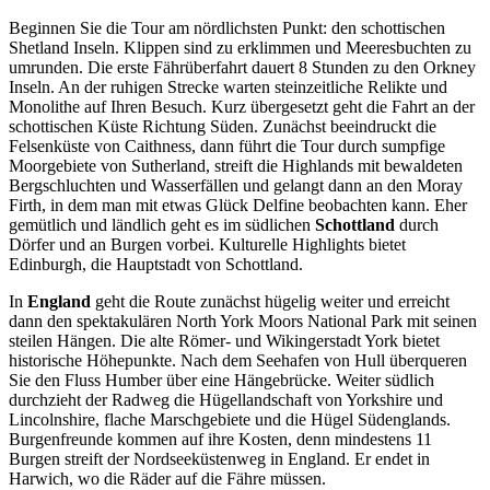
Beginnen Sie die Tour am nördlichsten Punkt: den schottischen
Shetland Inseln. Klippen sind zu erklimmen und Meeresbuchten zu
umrunden. Die erste Fährüberfahrt dauert 8 Stunden zu den Orkney
Inseln. An der ruhigen Strecke warten steinzeitliche Relikte und
Monolithe auf Ihren Besuch. Kurz übergesetzt geht die Fahrt an der
schottischen Küste Richtung Süden. Zunächst beeindruckt die
Felsenküste von Caithness, dann führt die Tour durch sumpfige
Moorgebiete von Sutherland, streift die Highlands mit bewaldeten
Bergschluchten und Wasserfällen und gelangt dann an den Moray
Firth, in dem man mit etwas Glück Delfine beobachten kann. Eher
gemütlich und ländlich geht es im südlichen
Schottland
durch
Dörfer und an Burgen vorbei. Kulturelle Highlights bietet
Edinburgh, die Hauptstadt von Schottland.
In
England
geht die Route zunächst hügelig weiter und erreicht
dann den spektakulären North York Moors National Park mit seinen
steilen Hängen. Die alte Römer- und Wikingerstadt York bietet
historische Höhepunkte. Nach dem Seehafen von Hull überqueren
Sie den Fluss Humber über eine Hängebrücke. Weiter südlich
durchzieht der Radweg die Hügellandschaft von Yorkshire und
Lincolnshire, flache Marschgebiete und die Hügel Südenglands.
Burgenfreunde kommen auf ihre Kosten, denn mindestens 11
Burgen streift der Nordseeküstenweg in England. Er endet in
Harwich, wo die Räder auf die Fähre müssen.