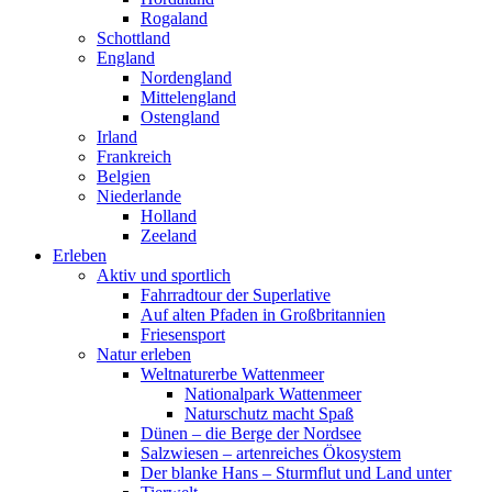
Rogaland
Schottland
England
Nordengland
Mittelengland
Ostengland
Irland
Frankreich
Belgien
Niederlande
Holland
Zeeland
Erleben
Aktiv und sportlich
Fahrradtour der Superlative
Auf alten Pfaden in Großbritannien
Friesensport
Natur erleben
Weltnaturerbe Wattenmeer
Nationalpark Wattenmeer
Naturschutz macht Spaß
Dünen – die Berge der Nordsee
Salzwiesen – artenreiches Ökosystem
Der blanke Hans – Sturmflut und Land unter