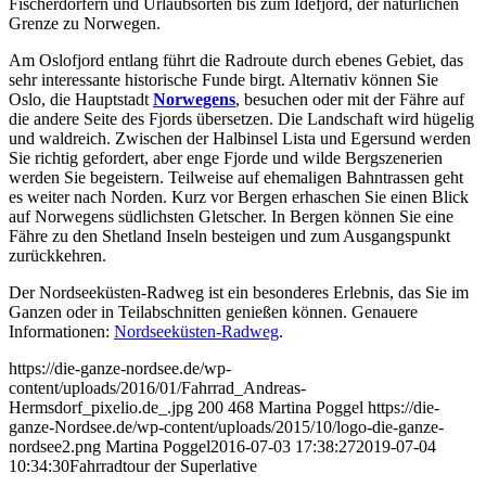
Fischerdörfern und Urlaubsorten bis zum Idefjord, der natürlichen
Grenze zu Norwegen.
Am Oslofjord entlang führt die Radroute durch ebenes Gebiet, das
sehr interessante historische Funde birgt. Alternativ können Sie
Oslo, die Hauptstadt
Norwegens
, besuchen oder mit der Fähre auf
die andere Seite des Fjords übersetzen. Die Landschaft wird hügelig
und waldreich. Zwischen der Halbinsel Lista und Egersund werden
Sie richtig gefordert, aber enge Fjorde und wilde Bergszenerien
werden Sie begeistern. Teilweise auf ehemaligen Bahntrassen geht
es weiter nach Norden. Kurz vor Bergen erhaschen Sie einen Blick
auf Norwegens südlichsten Gletscher. In Bergen können Sie eine
Fähre zu den Shetland Inseln besteigen und zum Ausgangspunkt
zurückkehren.
Der Nordseeküsten-Radweg ist ein besonderes Erlebnis, das Sie im
Ganzen oder in Teilabschnitten genießen können. Genauere
Informationen:
Nordseeküsten-Radweg
.
https://die-ganze-nordsee.de/wp-
content/uploads/2016/01/Fahrrad_Andreas-
Hermsdorf_pixelio.de_.jpg
200
468
Martina Poggel
https://die-
ganze-Nordsee.de/wp-content/uploads/2015/10/logo-die-ganze-
nordsee2.png
Martina Poggel
2016-07-03 17:38:27
2019-07-04
10:34:30
Fahrradtour der Superlative