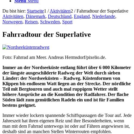
Menü
Menü
Du bist hier:
Startseite
1
/
Aktivitäten
2
/
Fahrradtour der Superlative
Aktivitäten
,
Dänemark
,
Deutschland
,
England
,
Niederlande
,
Norwegen
,
Reisen
,
Schweden
,
Sport
Fahrradtour der Superlative
Foto: Fahrrad am Meer. Andreas Hermsdorf/pixelio.de.
Immer an der Nordseeküste entlang führt über 6 000 Kilometer
der längste ausgeschilderte Radweg der Welt durch sieben
Länder: der Nordseeküsten – Radweg. Küstenformen von
Klippen bis endlosem Watt liegen an der Strecke. Der nördliche
Teil mit Bergtouren und auch mal ruppigem Wetter stellt
höhere Ansprüche an die Kondition der Radfahrer. Der flache
Süden lädt zum gemütlichen Radeln ein und ist für Familien
bestens geeignet.
Immer wieder lockern spannende Schiffspassagen die Tour auf. Jede
Jahreszeit hat ihren eigenen Reiz und ihre Besonderheiten, wenn
man mit dem Fahrrad unterwegs ist oder auf Fähren angewiesen ist,
deshalb sind an manchen Stellen Winterrouten empfohlen.