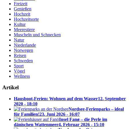
Freizeit
Genießen
Hochzeit
Hochzeitsorte
Kultur
Meerestiere
Muscheln und Schnecken
Natur
Niederlande
Norwegen
Reisen
Schweden
Sport
Vögel
Wellness
Artikel
Hausboot-Ferien: Wohnen auf dem Wasser
12. September
2020 - 18:10
Nordsee-Ferienparks – ideal
für Familien!
23. Juni 2026 - 16:07
Insel Fanø – die Perle im
dänischen Wattenmeer
4. Februar 2026 - 15:10