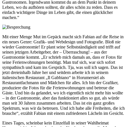
Gastronomen. Irgendwann kommst du an dem Punkt in deinem
Leben, wo du aufhören solltest, dir alles schön zu reden. Dass es
einfach wichtigere Dinge im Leben gibt, die einen glücklicher
machen.“
Mit einer Menge Mut im Gepäck macht sich Fabian auf die Reise in
ein neues Genre: Grafik- und Webdesign und Fotografie. Bloß nie
wieder Gastronomie! Er plant seine Selbstständigkeit und trifft auf
seinen jetzigen Arbeitgeber, der – Überraschung! – aus der
Gastronomie kommt. „Er schrieb mich damals an, dass er Fotos für
seine Ferienwohnungen benötigt. Man traf sich, war sich sofort
sympathisch und kam ins Gespräch. Tja, was soll ich sagen. Das ist
jetzt dreieinhalb Jahre her und seitdem arbeite ich in seinem
italienischen Restaurant „Il Gabbiano“ in Horumersiel als
Restaurantfachmann und Mädchen für alles. Ich bin der Grafiker,
produziere die Fotos für die Ferienwohnungen und betreue die
Gäste. Und bin da gelandet, wo ich eigentlich nicht mehr hin wollte
– in der Gastronomie, aber das funktioniert alles so gut, als würde
man seit 30 Jahren zusammen arbeiten. Das ist ein ganz großes
Spektrum, was wir da betreuen. Und ich habe alle Freiheiten, die ich
brauche“, erzählt Fabian mit einem zufriedenen Lächeln im Gesicht.
Eines Tages, scheinbar kein Einzelfall in seiner Wahlheimat