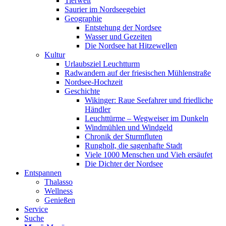
Tierwelt
Saurier im Nordseegebiet
Geographie
Entstehung der Nordsee
Wasser und Gezeiten
Die Nordsee hat Hitzewellen
Kultur
Urlaubsziel Leuchtturm
Radwandern auf der friesischen Mühlenstraße
Nordsee-Hochzeit
Geschichte
Wikinger: Raue Seefahrer und friedliche
Händler
Leuchttürme – Wegweiser im Dunkeln
Windmühlen und Windgeld
Chronik der Sturmfluten
Rungholt, die sagenhafte Stadt
Viele 1000 Menschen und Vieh ersäufet
Die Dichter der Nordsee
Entspannen
Thalasso
Wellness
Genießen
Service
Suche