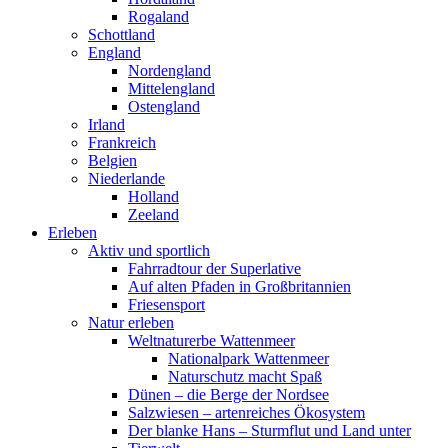
Rogaland
Schottland
England
Nordengland
Mittelengland
Ostengland
Irland
Frankreich
Belgien
Niederlande
Holland
Zeeland
Erleben
Aktiv und sportlich
Fahrradtour der Superlative
Auf alten Pfaden in Großbritannien
Friesensport
Natur erleben
Weltnaturerbe Wattenmeer
Nationalpark Wattenmeer
Naturschutz macht Spaß
Dünen – die Berge der Nordsee
Salzwiesen – artenreiches Ökosystem
Der blanke Hans – Sturmflut und Land unter