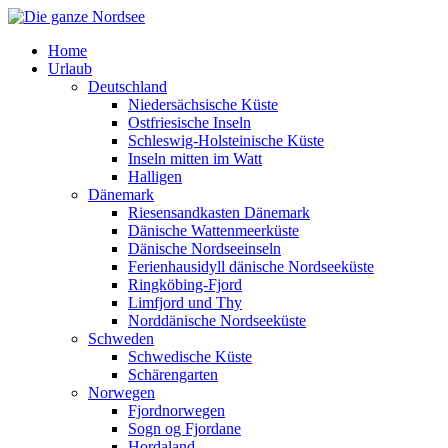
Home
Urlaub
Deutschland
Niedersächsische Küste
Ostfriesische Inseln
Schleswig-Holsteinische Küste
Inseln mitten im Watt
Halligen
Dänemark
Riesensandkasten Dänemark
Dänische Wattenmeerküste
Dänische Nordseeinseln
Ferienhausidyll dänische Nordseeküste
Ringköbing-Fjord
Limfjord und Thy
Norddänische Nordseeküste
Schweden
Schwedische Küste
Schärengarten
Norwegen
Fjordnorwegen
Sogn og Fjordane
Hordaland