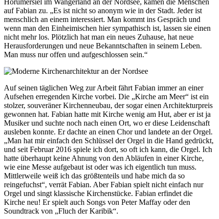
Horumersiel im Wangerland an der Nordsee, kamen die Menschen
auf Fabian zu. „Es ist nicht so anonym wie in der Stadt. Jeder ist
menschlich an einem interessiert. Man kommt ins Gespräch und
wenn man den Einheimischen hier sympathisch ist, lassen sie einen
nicht mehr los. Plötzlich hat man ein neues Zuhause, hat neue
Herausforderungen und neue Bekanntschaften in seinem Leben.
Man muss nur offen und aufgeschlossen sein.“
Auf seinen täglichen Weg zur Arbeit fährt Fabian immer an einer
Aufsehen erregenden Kirche vorbei. Die „Kirche am Meer“ ist ein
stolzer, souveräner Kirchenneubau, der sogar einen Architekturpreis
gewonnen hat. Fabian hatte mit Kirche wenig am Hut, aber er ist ja
Musiker und suchte noch nach einen Ort, wo er diese Leidenschaft
ausleben konnte. Er dachte an einen Chor und landete an der Orgel.
„Man hat mir einfach den Schlüssel der Orgel in die Hand gedrückt,
und seit Februar 2016 spiele ich dort, so oft ich kann, die Orgel. Ich
hatte überhaupt keine Ahnung von den Abläufen in einer Kirche,
wie eine Messe aufgebaut ist oder was ich eigentlich tun muss.
Mittlerweile weiß ich das größtenteils und habe mich da so
reingefuchst“, verrät Fabian. Aber Fabian spielt nicht einfach nur
Orgel und singt klassische Kirchenstücke. Fabian erfindet die
Kirche neu! Er spielt auch Songs von Peter Maffay oder den
Soundtrack von „Fluch der Karibik“.