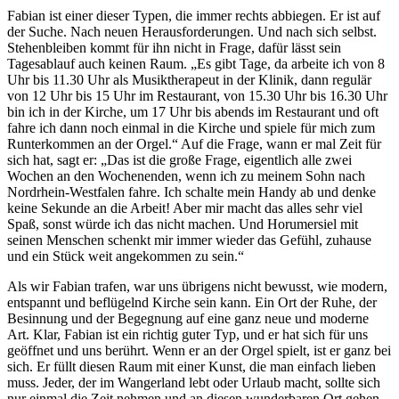
Fabian ist einer dieser Typen, die immer rechts abbiegen. Er ist auf
der Suche. Nach neuen Herausforderungen. Und nach sich selbst.
Stehenbleiben kommt für ihn nicht in Frage, dafür lässt sein
Tagesablauf auch keinen Raum. „Es gibt Tage, da arbeite ich von 8
Uhr bis 11.30 Uhr als Musiktherapeut in der Klinik, dann regulär
von 12 Uhr bis 15 Uhr im Restaurant, von 15.30 Uhr bis 16.30 Uhr
bin ich in der Kirche, um 17 Uhr bis abends im Restaurant und oft
fahre ich dann noch einmal in die Kirche und spiele für mich zum
Runterkommen an der Orgel.“ Auf die Frage, wann er mal Zeit für
sich hat, sagt er: „Das ist die große Frage, eigentlich alle zwei
Wochen an den Wochenenden, wenn ich zu meinem Sohn nach
Nordrhein-Westfalen fahre. Ich schalte mein Handy ab und denke
keine Sekunde an die Arbeit! Aber mir macht das alles sehr viel
Spaß, sonst würde ich das nicht machen. Und Horumersiel mit
seinen Menschen schenkt mir immer wieder das Gefühl, zuhause
und ein Stück weit angekommen zu sein.“
Als wir Fabian trafen, war uns übrigens nicht bewusst, wie modern,
entspannt und beflügelnd Kirche sein kann. Ein Ort der Ruhe, der
Besinnung und der Begegnung auf eine ganz neue und moderne
Art. Klar, Fabian ist ein richtig guter Typ, und er hat sich für uns
geöffnet und uns berührt. Wenn er an der Orgel spielt, ist er ganz bei
sich. Er füllt diesen Raum mit einer Kunst, die man einfach lieben
muss. Jeder, der im Wangerland lebt oder Urlaub macht, sollte sich
nur einmal die Zeit nehmen und an diesen wunderbaren Ort gehen.