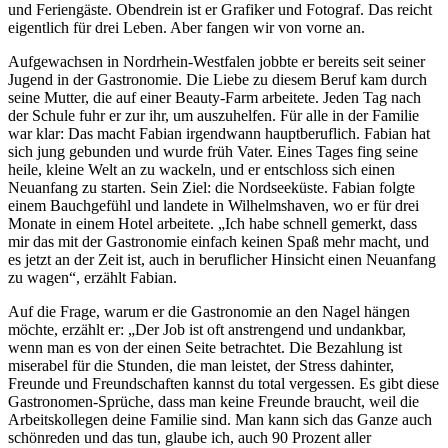
und Feriengäste. Obendrein ist er Grafiker und Fotograf. Das reicht
eigentlich für drei Leben. Aber fangen wir von vorne an.
Aufgewachsen in Nordrhein-Westfalen jobbte er bereits seit seiner
Jugend in der Gastronomie. Die Liebe zu diesem Beruf kam durch
seine Mutter, die auf einer Beauty-Farm arbeitete. Jeden Tag nach
der Schule fuhr er zur ihr, um auszuhelfen. Für alle in der Familie
war klar: Das macht Fabian irgendwann hauptberuflich. Fabian hat
sich jung gebunden und wurde früh Vater. Eines Tages fing seine
heile, kleine Welt an zu wackeln, und er entschloss sich einen
Neuanfang zu starten. Sein Ziel: die Nordseeküste. Fabian folgte
einem Bauchgefühl und landete in Wilhelmshaven, wo er für drei
Monate in einem Hotel arbeitete. „Ich habe schnell gemerkt, dass
mir das mit der Gastronomie einfach keinen Spaß mehr macht, und
es jetzt an der Zeit ist, auch in beruflicher Hinsicht einen Neuanfang
zu wagen“, erzählt Fabian.
Auf die Frage, warum er die Gastronomie an den Nagel hängen
möchte, erzählt er: „Der Job ist oft anstrengend und undankbar,
wenn man es von der einen Seite betrachtet. Die Bezahlung ist
miserabel für die Stunden, die man leistet, der Stress dahinter,
Freunde und Freundschaften kannst du total vergessen. Es gibt diese
Gastronomen-Sprüche, dass man keine Freunde braucht, weil die
Arbeitskollegen deine Familie sind. Man kann sich das Ganze auch
schönreden und das tun, glaube ich, auch 90 Prozent aller