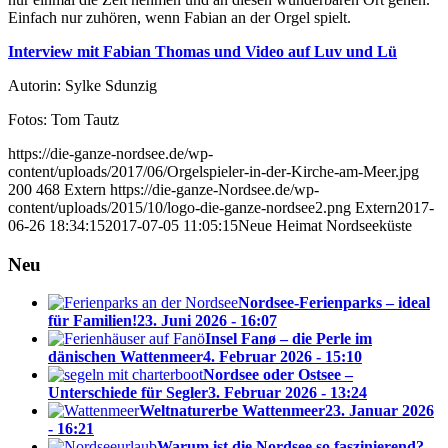
Einfach nur zuhören, wenn Fabian an der Orgel spielt.
Interview mit Fabian Thomas und Video auf Luv und Lü
Autorin: Sylke Sdunzig
Fotos: Tom Tautz
https://die-ganze-nordsee.de/wp-
content/uploads/2017/06/Orgelspieler-in-der-Kirche-am-Meer.jpg
200
468
Extern
https://die-ganze-Nordsee.de/wp-
content/uploads/2015/10/logo-die-ganze-nordsee2.png
Extern
2017-
06-26 18:34:15
2017-07-05 11:05:15
Neue Heimat Nordseeküste
Neu
Nordsee-Ferienparks – ideal
für Familien!
23. Juni 2026 - 16:07
Insel Fanø – die Perle im
dänischen Wattenmeer
4. Februar 2026 - 15:10
Nordsee oder Ostsee –
Unterschiede für Segler
3. Februar 2026 - 13:24
Weltnaturerbe Wattenmeer
23. Januar 2026
- 16:21
Warum ist die Nordsee so faszinierend?