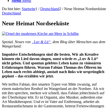
Menü
Menü
Du bist hier:
Startseite
1
/
Deutschland
2
/
Neue Heimat Nordseeküste
Deutschland
Neue Heimat Nordseeküste
Spezial. Neues von
„Luv & Lü“
, dem Blog über Menschen aus dem
Wangerland:
Impulsive Entscheidungen sind die besten. Wir als Kreative
können ein Lied davon singen, sonst würde es „Luv & Lü“
nicht geben. Und spontan gelebtes Leben kann zu visionären
Erfahrungen führen. Warum Fabian Thomas des Öfteren im
Leben nach rechts abbiegt, anstatt nach links wie ursprünglich
geplant – das erzählen wir jetzt.
Wir treffen Fabian, den smarten Typen von Mitte zwanzig, auf
einem malerischen Resthof im Wangerland an der Nordsee. Als wir
mit ihm sprechen, merken wir schnell, dass Fabian jobtechnisch auf
der Überholspur lebt. Er ist Organist, also Musiker, außerdem eine
Art Musiktherapeut. Und er ist Vater auf Entfernung, arbeitet als
Restaurantfachmann in der Gastronomie, betreut Ferienwohnungen