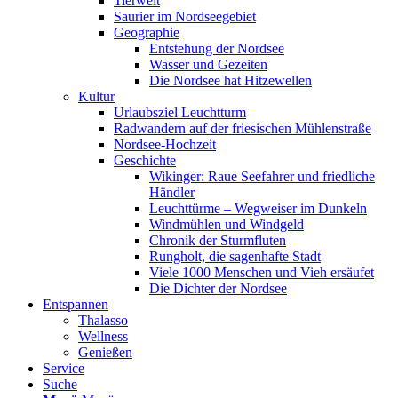
Tierwelt
Saurier im Nordseegebiet
Geographie
Entstehung der Nordsee
Wasser und Gezeiten
Die Nordsee hat Hitzewellen
Kultur
Urlaubsziel Leuchtturm
Radwandern auf der friesischen Mühlenstraße
Nordsee-Hochzeit
Geschichte
Wikinger: Raue Seefahrer und friedliche
Händler
Leuchttürme – Wegweiser im Dunkeln
Windmühlen und Windgeld
Chronik der Sturmfluten
Rungholt, die sagenhafte Stadt
Viele 1000 Menschen und Vieh ersäufet
Die Dichter der Nordsee
Entspannen
Thalasso
Wellness
Genießen
Service
Suche