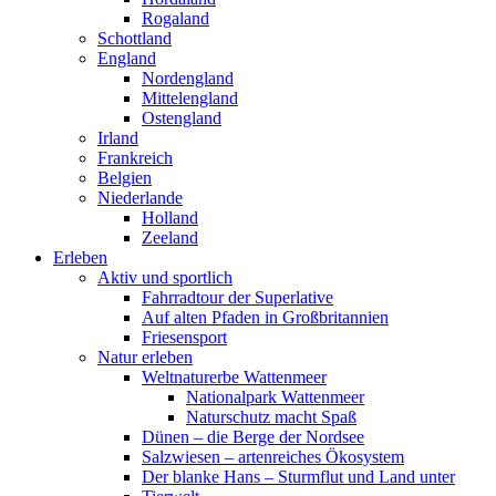
Rogaland
Schottland
England
Nordengland
Mittelengland
Ostengland
Irland
Frankreich
Belgien
Niederlande
Holland
Zeeland
Erleben
Aktiv und sportlich
Fahrradtour der Superlative
Auf alten Pfaden in Großbritannien
Friesensport
Natur erleben
Weltnaturerbe Wattenmeer
Nationalpark Wattenmeer
Naturschutz macht Spaß
Dünen – die Berge der Nordsee
Salzwiesen – artenreiches Ökosystem
Der blanke Hans – Sturmflut und Land unter