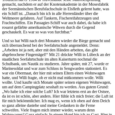
gemacht, nachdem er auf der Knotenakademie in der Mosesfabrik
der Seemännischen Berufsfachschule in Elsfleth gelernt hatte, was
ein Schiff ist. „Danach bin ich in alle Herrenländer über die
Weltmeere gefahren. Auf Tankern, Fischereifahrzeugen und
Frachtschiffen. Ein Passagier-Schiff war auch dabei, da habe ich
rosarot gefärbte amerikanische Witwen durch die Gegend
geschaukelt. Es war so was von furchtbar.“
Und so hat Willi nach drei Monaten wieder die Biege gemacht und
sich überraschend bei der Seefahrtschule angemeldet. Denn:
„Arbeiten ist ja nett, aber mit den Händen arbeiten, das gibt
abgebrochene Fingernägel!“ Mit 21 drückte Willi in Lübeck an der
staatlichen Seefahrtschule im alten Kaiserturm nochmal die
Schulbank, um Nautik zu studieren. Jahre später, mit 27, wurde er
Marinesoldat und war zum Schluss in Sengwarden stationiert. Es
war ein Obermaat, der hier mit seinen Eltern einen Wohnwagen
hatte, und Willi fragte, ob er nicht mal mitkommen wolle. Willi
wollte. Und kaufte sich Monate später seinen eigenen Wohnwagen,
um auf dem Campingplatz sesshaft zu werden. Aus gutem Grund:
„Wo habe ich eine solche Luft? Ich war letztens erst an der Ostsee,
da ist es ist schön, aber anders. Hier fühle ich mich freier; die Luft ist
für mich bekömmlicher. Ich mag es, wenn ich oben auf dem Deich
so ganz alleine dastehe und meine Gedanken in die Ferne
schweifen. Viele fragen mich immer wieder, warum denn
Wohnwagen? Ganz einfach: In einem Hotel bin ich zu Gast. Hier in