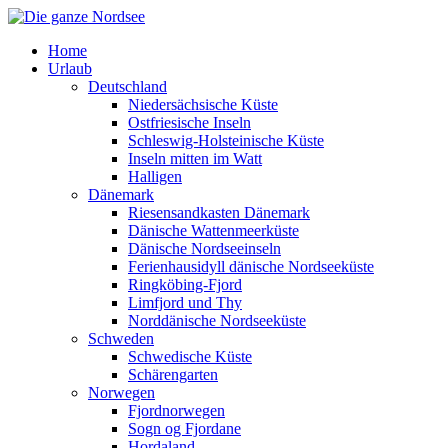
Home
Urlaub
Deutschland
Niedersächsische Küste
Ostfriesische Inseln
Schleswig-Holsteinische Küste
Inseln mitten im Watt
Halligen
Dänemark
Riesensandkasten Dänemark
Dänische Wattenmeerküste
Dänische Nordseeinseln
Ferienhausidyll dänische Nordseeküste
Ringköbing-Fjord
Limfjord und Thy
Norddänische Nordseeküste
Schweden
Schwedische Küste
Schärengarten
Norwegen
Fjordnorwegen
Sogn og Fjordane
Hordaland