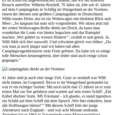
Es ist schon ein ungewöhnliches Zuhause, das wir bei unserem
Besuch antreffen: Wilhelm Retzlaff, 70 Jahre alt, lebt seit 41 Jahren
auf dem Campingplatz in Schillig im Wangerland an der Nordsee,
einem der ältesten und größten Campingplätze in Deutschland.
Willis trautes Heim, das ist ein Wohnwagen mit direktem Blick aufs
Meer: „So langsam hat man sich vorgearbeitet. Wir sitzen jetzt mit
der ersten Wohnwagen-Reihe direkt am Deich, da kann man
wunderbar die Leute von hinten begucken und das Ratespiel
machen ‚Wer gehört zu wessen Hintern’“, erzählt er und grinst. Ja,
Willi fühlt sich hier sauwohl. Und schwärmt gleich von früher: „Da
war man ja noch jünger und wir haben mit allen
Campingwagenbesitzern viele Feste gefeiert. Da habe ich so einige
tolle Menschen kennengelernt, aber leider sind auch einige schon
gegangen.“
41 Jahre sind ja auch eine lange Zeit. Ganz so sesshaft war Willi
nicht immer, im Gegenteil. Bevor er im Wangerland gestrandet ist,
war er ein richtiger Seebär: Mit noch nicht mal 15 Jahren ist er zum
ersten Mal zur See gefahren und wartete auf sein erstes Schiff: „Ein
Kübel übelster Sorte. MS Friesland – ich glaube, es stand irgendwo
ein Schild auf dem Schiff mit dem Spruch ‚Wer hier einkehret, lasse
alle Hoffnungen fahren!’“ Mit diesem Schiff fuhr der junge
Abenteurer nach England – und war acht Monate seekrank.
Trotzdem hat er 1964 in Travemünde seine Matrosenprüfung