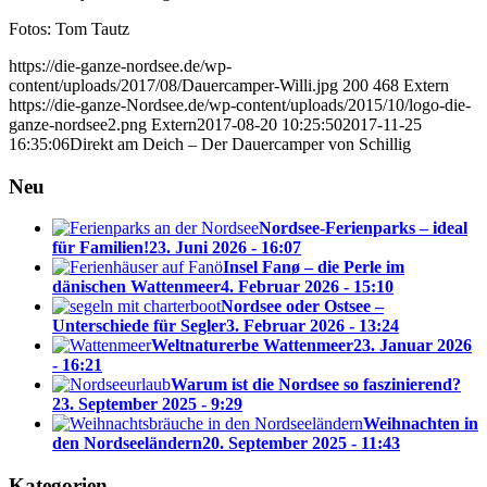
Fotos: Tom Tautz
https://die-ganze-nordsee.de/wp-
content/uploads/2017/08/Dauercamper-Willi.jpg
200
468
Extern
https://die-ganze-Nordsee.de/wp-content/uploads/2015/10/logo-die-
ganze-nordsee2.png
Extern
2017-08-20 10:25:50
2017-11-25
16:35:06
Direkt am Deich – Der Dauercamper von Schillig
Neu
Nordsee-Ferienparks – ideal
für Familien!
23. Juni 2026 - 16:07
Insel Fanø – die Perle im
dänischen Wattenmeer
4. Februar 2026 - 15:10
Nordsee oder Ostsee –
Unterschiede für Segler
3. Februar 2026 - 13:24
Weltnaturerbe Wattenmeer
23. Januar 2026
- 16:21
Warum ist die Nordsee so faszinierend?
23. September 2025 - 9:29
Weihnachten in
den Nordseeländern
20. September 2025 - 11:43
Kategorien