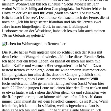
meinem Wohnwagen bin ich zuhause.“ Sechs Monate im Jahr
wohnt Willi in Schillig auf dem Campingplatz. Im Winter lebt er in
Hoya an der Weser und für Willi ‚Stadt am Meer, Tor zur Welt,
Brücke nach Übersee’. Denn diese Sehnsucht nach der Ferne, die ist
noch da: „Ich bin begeisterter Irlandfan und bin die letzten zwei
Jahre immer hingeflogen. Dort, in meinem Lieblingsort
Lisdoonvarna an der Westküste, habe ich letztes Jahr auch meinen
70sten Geburtstag gefeiert.“
Die Küste hat es Willi angetan und so schließt sich der Kreis mit
dem Leben im Wangerland wieder. „Ich liebe dieses Rentier-Sein.
Ich habe hier ein freies Leben, da kannst du mich nur noch mit
kaltem Kaffee und warmem Bier vergraulen“, lacht Willi. Dazu
besteht freilich keine Sorge, denn die wunderbaren Mitarbeiter des
Campingplatzes tun alles dafür, dass die Camper glücklich sind.
Und trotzdem gibt es Leute, die meckern. So was macht Willi
fuchsteufelswild: „Die gehen mir richtig auf den Sack! Wenn hier
nach 22 Uhr die jungen Leute mal einen über den Durst trinken und
es etwas lauter wird, stehen die Alten gleich da und schimpfen wie
die Rohrspechte rum, man könnte nicht schlafen. Ich sach’ dann
immer, dann müsst ihr auf dem Friedhof campen, da ist Ruhe. Wenn
ich denke, ich kann nicht schlafen, weil es irgendwo zu laut ist,
dann gehe ich hin und sage: „Ihr habt scheißlaute Musik an, ich