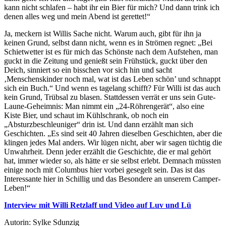
kann nicht schlafen – habt ihr ein Bier für mich? Und dann trink ich
denen alles weg und mein Abend ist gerettet!“
Ja, meckern ist Willis Sache nicht. Warum auch, gibt für ihn ja
keinen Grund, selbst dann nicht, wenn es in Strömen regnet: „Bei
Schietwetter ist es für mich das Schönste nach dem Aufstehen, man
guckt in die Zeitung und genießt sein Frühstück, guckt über den
Deich, sinniert so ein bisschen vor sich hin und sacht
‚Menschenskinder noch mal, wat ist das Leben schön’ und schnappt
sich ein Buch.“ Und wenn es tagelang schifft? Für Willi ist das auch
kein Grund, Trübsal zu blasen. Stattdessen verrät er uns sein Gute-
Laune-Geheimnis: Man nimmt ein „24-Röhrengerät“, also eine
Kiste Bier, und schaut im Kühlschrank, ob noch ein
„Absturzbeschleuniger“ drin ist. Und dann erzählt man sich
Geschichten. „Es sind seit 40 Jahren dieselben Geschichten, aber die
klingen jedes Mal anders. Wir lügen nicht, aber wir sagen tüchtig die
Unwahrheit. Denn jeder erzählt die Geschichte, die er mal gehört
hat, immer wieder so, als hätte er sie selbst erlebt. Demnach müssten
einige noch mit Columbus hier vorbei gesegelt sein. Das ist das
Interessante hier in Schillig und das Besondere an unserem Camper-
Leben!“
Interview mit Willi Retzlaff und Video auf Luv und Lü
Autorin: Sylke Sdunzig