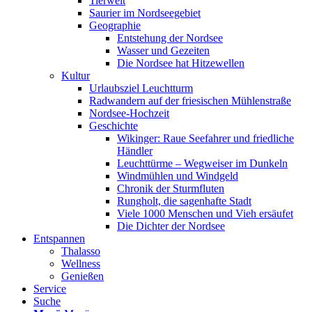
Tierwelt
Saurier im Nordseegebiet
Geographie
Entstehung der Nordsee
Wasser und Gezeiten
Die Nordsee hat Hitzewellen
Kultur
Urlaubsziel Leuchtturm
Radwandern auf der friesischen Mühlenstraße
Nordsee-Hochzeit
Geschichte
Wikinger: Raue Seefahrer und friedliche
Händler
Leuchttürme – Wegweiser im Dunkeln
Windmühlen und Windgeld
Chronik der Sturmfluten
Rungholt, die sagenhafte Stadt
Viele 1000 Menschen und Vieh ersäufet
Die Dichter der Nordsee
Entspannen
Thalasso
Wellness
Genießen
Service
Suche