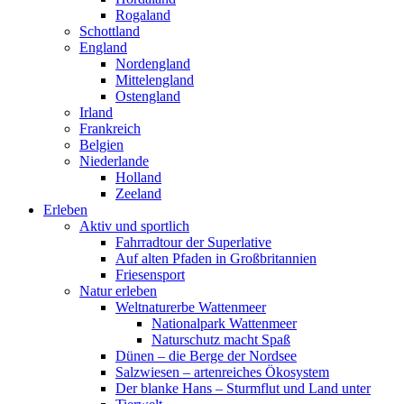
Rogaland
Schottland
England
Nordengland
Mittelengland
Ostengland
Irland
Frankreich
Belgien
Niederlande
Holland
Zeeland
Erleben
Aktiv und sportlich
Fahrradtour der Superlative
Auf alten Pfaden in Großbritannien
Friesensport
Natur erleben
Weltnaturerbe Wattenmeer
Nationalpark Wattenmeer
Naturschutz macht Spaß
Dünen – die Berge der Nordsee
Salzwiesen – artenreiches Ökosystem
Der blanke Hans – Sturmflut und Land unter