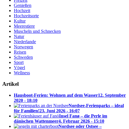
Freizeit
Genießen
Hochzeit
Hochzeitsorte
Kultur
Meerestiere
Muscheln und Schnecken
Natur
Niederlande
Norwegen
Reisen
Schweden
Sport
Vögel
Wellness
Artikel
Hausboot-Ferien: Wohnen auf dem Wasser
12. September
2020 - 18:10
Nordsee-Ferienparks – ideal
für Familien!
23. Juni 2026 - 16:07
Insel Fanø – die Perle im
dänischen Wattenmeer
4. Februar 2026 - 15:10
Nordsee oder Ostsee –