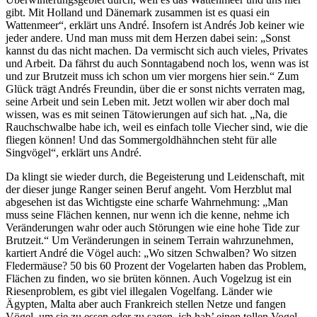
gibt. Mit Holland und Dänemark zusammen ist es quasi ein
Wattenmeer“, erklärt uns André. Insofern ist Andrés Job keiner wie
jeder andere. Und man muss mit dem Herzen dabei sein: „Sonst
kannst du das nicht machen. Da vermischt sich auch vieles, Privates
und Arbeit. Da fährst du auch Sonntagabend noch los, wenn was ist
und zur Brutzeit muss ich schon um vier morgens hier sein.“ Zum
Glück trägt Andrés Freundin, über die er sonst nichts verraten mag,
seine Arbeit und sein Leben mit. Jetzt wollen wir aber doch mal
wissen, was es mit seinen Tätowierungen auf sich hat. „Na, die
Rauchschwalbe habe ich, weil es einfach tolle Viecher sind, wie die
fliegen können! Und das Sommergoldhähnchen steht für alle
Singvögel“, erklärt uns André.
Da klingt sie wieder durch, die Begeisterung und Leidenschaft, mit
der dieser junge Ranger seinen Beruf angeht. Vom Herzblut mal
abgesehen ist das Wichtigste eine scharfe Wahrnehmung: „Man
muss seine Flächen kennen, nur wenn ich die kenne, nehme ich
Veränderungen wahr oder auch Störungen wie eine hohe Tide zur
Brutzeit.“ Um Veränderungen in seinem Terrain wahrzunehmen,
kartiert André die Vögel auch: „Wo sitzen Schwalben? Wo sitzen
Fledermäuse? 50 bis 60 Prozent der Vogelarten haben das Problem,
Flächen zu finden, wo sie brüten können. Auch Vogelzug ist ein
Riesenproblem, es gibt viel illegalen Vogelfang. Länder wie
Ägypten, Malta aber auch Frankreich stellen Netze und fangen
Vögel, um sie zu essen oder zu sagen, ich hab’ einen tollen Vogel