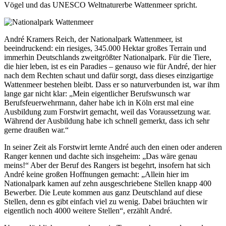
Vögel und das UNESCO Weltnaturerbe Wattenmeer spricht.
André Kramers Reich, der Nationalpark Wattenmeer, ist
beeindruckend: ein riesiges, 345.000 Hektar großes Terrain und
immerhin Deutschlands zweitgrößter Nationalpark. Für die Tiere,
die hier leben, ist es ein Paradies – genauso wie für André, der hier
nach dem Rechten schaut und dafür sorgt, dass dieses einzigartige
Wattenmeer bestehen bleibt. Dass er so naturverbunden ist, war ihm
lange gar nicht klar: „Mein eigentlicher Berufswunsch war
Berufsfeuerwehrmann, daher habe ich in Köln erst mal eine
Ausbildung zum Forstwirt gemacht, weil das Voraussetzung war.
Während der Ausbildung habe ich schnell gemerkt, dass ich sehr
gerne draußen war.“
In seiner Zeit als Forstwirt lernte André auch den einen oder anderen
Ranger kennen und dachte sich insgeheim: „Das wäre genau
meins!“ Aber der Beruf des Rangers ist begehrt, insofern hat sich
André keine großen Hoffnungen gemacht: „Allein hier im
Nationalpark kamen auf zehn ausgeschriebene Stellen knapp 400
Bewerber. Die Leute kommen aus ganz Deutschland auf diese
Stellen, denn es gibt einfach viel zu wenig. Dabei bräuchten wir
eigentlich noch 4000 weitere Stellen“, erzählt André.