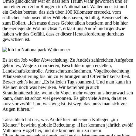
Umso glücklicher war er, dass sein Traum wahr geworden und er
nun einer von zehn Rangern im Nationalpark Wattenmeer ist und
ein Gebiet betreut, das sich über 100 Kilometer erstreckt, vom
südlichen Jadebusen über Wilhelmshaven, Schillig, Bensersiel bis
zum Dollart. „Ich muss dieses Gebiet allein beackern und bin hier
die eierlegende Wollmilchsau“, erklärt uns André und irgendwie
haben wir das Gefühl, dass er dieser Herausforderung durchaus
gewachsen ist.
Es ist ein Job voller Abwechslung: Zu Andrés zahlreichen Aufgaben
gehört es, Wege zu markieren, Beschilderungen erstellen,
Landschaftskontrolle, Artenschutzmaßnahmen, Vogelbeobachtung,
Pflanzenkartierung bis hin zu Führungen und Öffentlichkeitsarbeit.
Besser geht’s kaum: „Es ist jeden Tag spannend. Und man kann im
Kleinen noch was bewirken. Wir betreiben ja auch
Strandmutterschutz, wenn ein Vogel mehr wegen uns heranwachsen
kann, dann ist schon viel gewonnen. Es gibt viele Arten, da ist es
kurz vor zwölf. Und was weg ist, ist weg, das muss man sich vor
Augen führen.“
Tatsächlich hat das, was André hier mit seinen Kollegen „im
Kleinen“ bewirkt, globale Bedeutung: „Hier kommen jährlich zwölf
Millionen Vögel her, und die kommen nur zu ihrem
Überwinterungsgebiet durch, weil es das Wattenmeer und uns hier