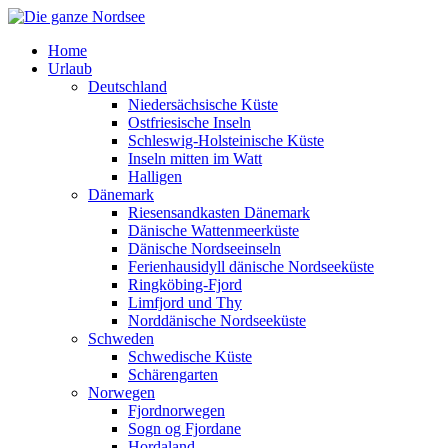
Home
Urlaub
Deutschland
Niedersächsische Küste
Ostfriesische Inseln
Schleswig-Holsteinische Küste
Inseln mitten im Watt
Halligen
Dänemark
Riesensandkasten Dänemark
Dänische Wattenmeerküste
Dänische Nordseeinseln
Ferienhausidyll dänische Nordseeküste
Ringköbing-Fjord
Limfjord und Thy
Norddänische Nordseeküste
Schweden
Schwedische Küste
Schärengarten
Norwegen
Fjordnorwegen
Sogn og Fjordane
Hordaland