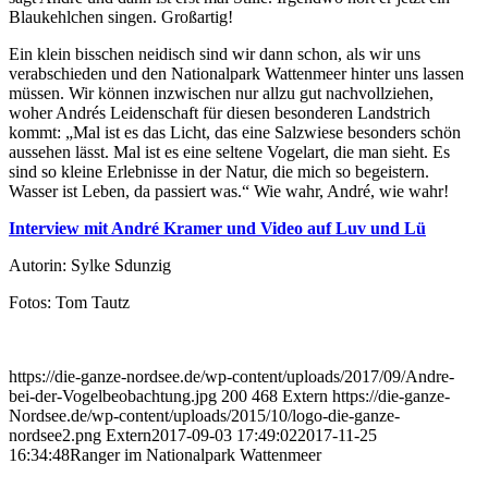
Blaukehlchen singen. Großartig!
Ein klein bisschen neidisch sind wir dann schon, als wir uns
verabschieden und den Nationalpark Wattenmeer hinter uns lassen
müssen. Wir können inzwischen nur allzu gut nachvollziehen,
woher Andrés Leidenschaft für diesen besonderen Landstrich
kommt: „Mal ist es das Licht, das eine Salzwiese besonders schön
aussehen lässt. Mal ist es eine seltene Vogelart, die man sieht. Es
sind so kleine Erlebnisse in der Natur, die mich so begeistern.
Wasser ist Leben, da passiert was.“ Wie wahr, André, wie wahr!
Interview mit André Kramer und Video auf Luv und Lü
Autorin: Sylke Sdunzig
Fotos: Tom Tautz
https://die-ganze-nordsee.de/wp-content/uploads/2017/09/Andre-
bei-der-Vogelbeobachtung.jpg
200
468
Extern
https://die-ganze-
Nordsee.de/wp-content/uploads/2015/10/logo-die-ganze-
nordsee2.png
Extern
2017-09-03 17:49:02
2017-11-25
16:34:48
Ranger im Nationalpark Wattenmeer