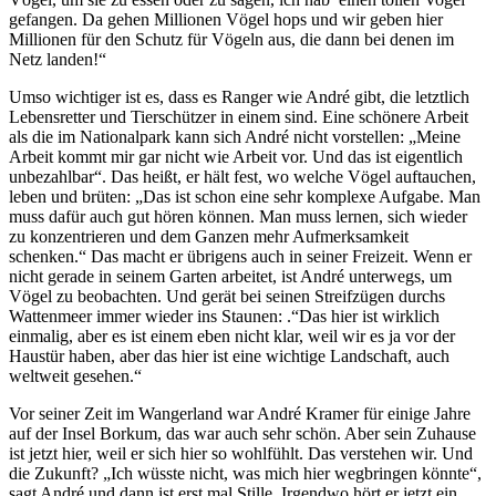
gefangen. Da gehen Millionen Vögel hops und wir geben hier
Millionen für den Schutz für Vögeln aus, die dann bei denen im
Netz landen!“
Umso wichtiger ist es, dass es Ranger wie André gibt, die letztlich
Lebensretter und Tierschützer in einem sind. Eine schönere Arbeit
als die im Nationalpark kann sich André nicht vorstellen: „Meine
Arbeit kommt mir gar nicht wie Arbeit vor. Und das ist eigentlich
unbezahlbar“. Das heißt, er hält fest, wo welche Vögel auftauchen,
leben und brüten: „Das ist schon eine sehr komplexe Aufgabe. Man
muss dafür auch gut hören können. Man muss lernen, sich wieder
zu konzentrieren und dem Ganzen mehr Aufmerksamkeit
schenken.“ Das macht er übrigens auch in seiner Freizeit. Wenn er
nicht gerade in seinem Garten arbeitet, ist André unterwegs, um
Vögel zu beobachten. Und gerät bei seinen Streifzügen durchs
Wattenmeer immer wieder ins Staunen: .“Das hier ist wirklich
einmalig, aber es ist einem eben nicht klar, weil wir es ja vor der
Haustür haben, aber das hier ist eine wichtige Landschaft, auch
weltweit gesehen.“
Vor seiner Zeit im Wangerland war André Kramer für einige Jahre
auf der Insel Borkum, das war auch sehr schön. Aber sein Zuhause
ist jetzt hier, weil er sich hier so wohlfühlt. Das verstehen wir. Und
die Zukunft? „Ich wüsste nicht, was mich hier wegbringen könnte“,
sagt André und dann ist erst mal Stille. Irgendwo hört er jetzt ein